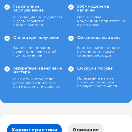
Гарантийное
500+ моделей в
обслуживание
наличии
Мы официальные дилеры
Целый склад
и даем гарантию
кондиционеров, готовых
производителя
к установке
Оплата при получении
Фиксированная цена
Вы можете оплатить
В конце работ цена не
наличными или картой
изменится, никаких
при получении
скрытых расходов
Аккуратные и вежливые
Шоурум в Москве
мастера
Приезжайте к нам и
Мы любим свое дело. С
протестируйте наш
уважением относимся к
продукт в реальности
вам и вашему имуществу
Характеристики
Описание