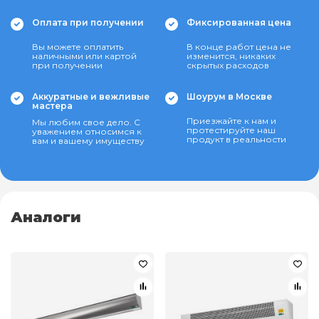
Оплата при получении
Фиксированная цена
Вы можете оплатить
В конце работ цена не
наличными или картой
изменится, никаких
при получении
скрытых расходов
Аккуратные и вежливые
Шоурум в Москве
мастера
Приезжайте к нам и
Мы любим свое дело. С
протестируйте наш
уважением относимся к
продукт в реальности
вам и вашему имуществу
Аналоги