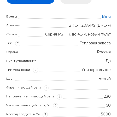
Ballu
Бренд
BHC-H20A-PS (BRC-F)
Артикул
Серия PS (H), до 4,5 м, новый пульт
Серия
Тепловая завеса
Тип
?
Россия
Страна
Да
Пульт управления
Универсальное
Тип установки
?
Белый
Цвет
1
Фаза питающей сети
?
230
Напряжение питающей сети
?
50
Частота питающей сети, Гц
?
5000
Расход воздуха, м³/ч
?