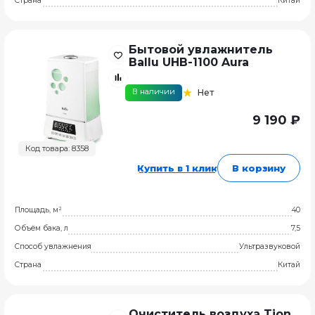
Страна
Китай
Бытовой увлажнитель
Ballu UHB-1100 Aura
В наличии
Нет
9 190 ₽
Код товара: 8358
Купить в 1 клик
В корзину
Площадь, м²
40
Объём бака, л
7,5
Способ увлажнения
Ультразвуковой
Страна
Китай
Очиститель воздуха Tion