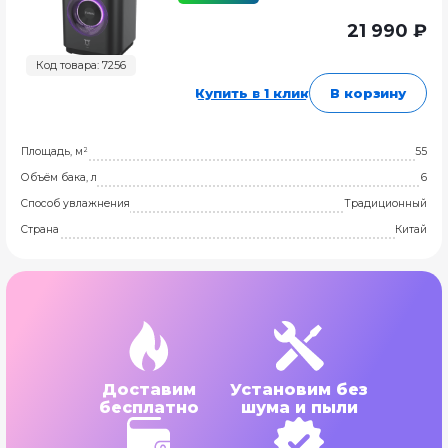
21 990 ₽
Код товара: 7256
Купить в 1 клик
В корзину
Площадь, м²
55
Объём бака, л
6
Способ увлажнения
Традиционный
Страна
Китай
Доставим
Установим без
бесплатно
шума и пыли