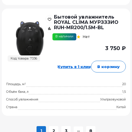
Бытовой увлажнитель
ROYAL CLIMA МУРЗЗЗИО
RUH-MR200/1.5M-BL
В наличии
Нет
3 750 ₽
Код товара: 7336
Купить в 1 клик
В корзину
Площадь, м²
20
Объём бака, л
1,5
Способ увлажнения
Ультразвуковой
Страна
Китай
1
2
3
8