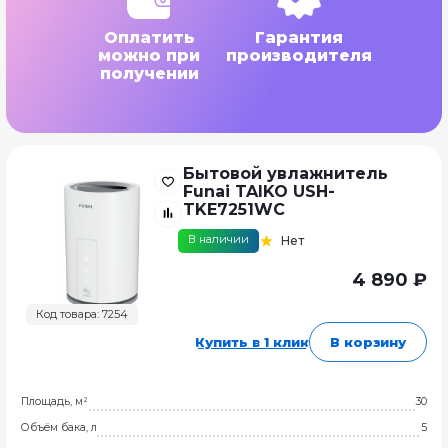
Оплатить
Гарантия
можно при
производителя
получении
Бытовой увлажнитель
Funai TAIKO USH-
TKE7251WC
В наличии
Нет
4 890 ₽
Код товара: 7254
Купить в 1 клик
В корзину
Площадь, м²
30
Объём бака, л
5