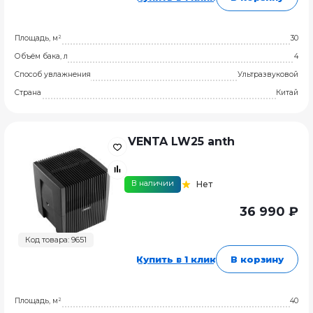
Площадь, м²
30
Объём бака, л
4
Способ увлажнения
Ультразвуковой
Страна
Китай
VENTA LW25 anth
В наличии
Нет
36 990 ₽
Код товара: 9651
Купить в 1 клик
В корзину
Площадь, м²
40