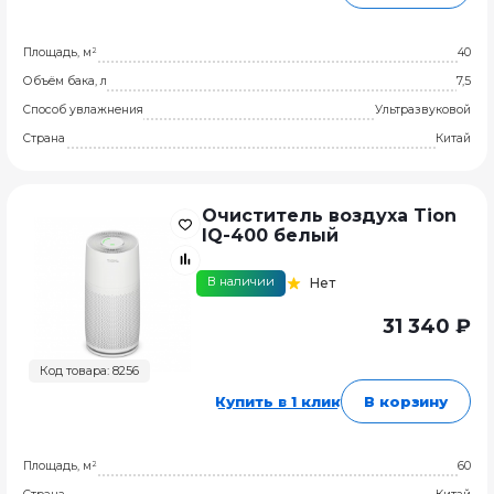
Площадь, м²
40
Объём бака, л
7,5
Способ увлажнения
Ультразвуковой
Страна
Китай
Очиститель воздуха Tion
IQ-400 белый
В наличии
Нет
31 340 ₽
Код товара: 8256
Купить в 1 клик
В корзину
Площадь, м²
60