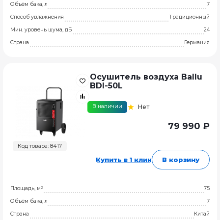
Объём бака, л
7
Способ увлажнения
Традиционный
Мин. уровень шума, дБ
24
Страна
Германия
Осушитель воздуха Ballu
BDI-50L
В наличии
Нет
79 990 ₽
Код товара: 8417
Купить в 1 клик
В корзину
Площадь, м²
75
Объём бака, л
7
Страна
Китай