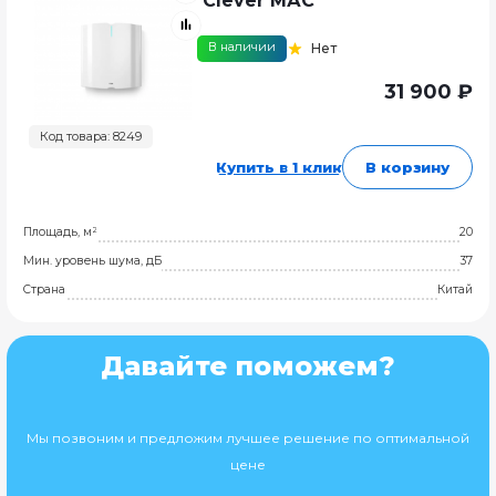
Clever МАC
В наличии
Нет
31 900 ₽
Код товара: 8249
Купить в 1 клик
В корзину
Площадь, м²
20
Мин. уровень шума, дБ
37
Страна
Китай
Давайте поможем?
Мы позвоним и предложим лучшее решение по оптимальной
цене