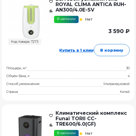
ROYAL CLIMA ANTICA RUH-
AN300/4.0E-SV
В наличии
Нет
3 590 ₽
Код товара: 7273
Купить в 1 клик
В корзину
Площадь, м²
30
Объём бака, л
4
Способ увлажнения
Ультразвуковой
Страна
Китай
Климатический комплекс
Funai TORII CC-
TRE600/6.0(GF)
В наличии
Нет