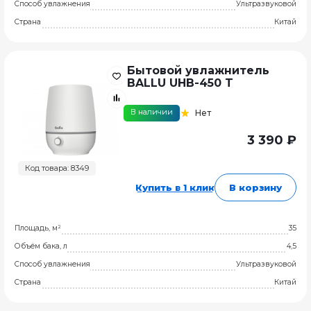
Способ увлажнения
Ультразвуковой
Страна
Китай
Бытовой увлажнитель
BALLU UHB-450 T
В наличии
Нет
3 390 ₽
Код товара: 8349
Купить в 1 клик
В корзину
Площадь, м²
35
Объём бака, л
4,5
Способ увлажнения
Ультразвуковой
Страна
Китай