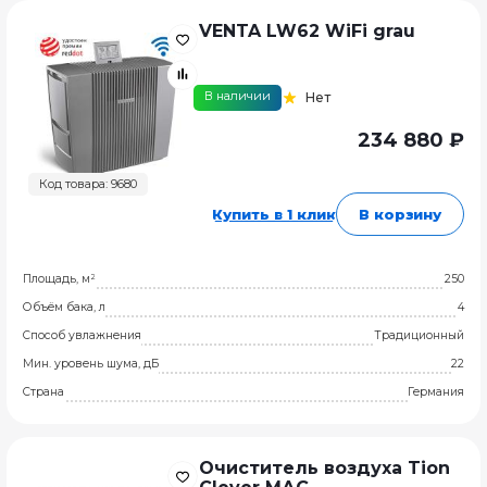
VENTA LW62 WiFi grau
В наличии
Нет
234 880 ₽
Код товара: 9680
Купить в 1 клик
В корзину
Площадь, м²
250
Объём бака, л
4
Способ увлажнения
Традиционный
Мин. уровень шума, дБ
22
Страна
Германия
Очиститель воздуха Tion