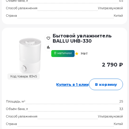
Объём бака, л
5.5
Способ увлажнения
Ультразвуковой
Страна
Китай
Бытовой увлажнитель
BALLU UHB-330
В наличии
Нет
2 790 ₽
Код товара: 8345
Купить в 1 клик
В корзину
Площадь, м²
25
Объём бака, л
3,3
Способ увлажнения
Ультразвуковой
Страна
Китай