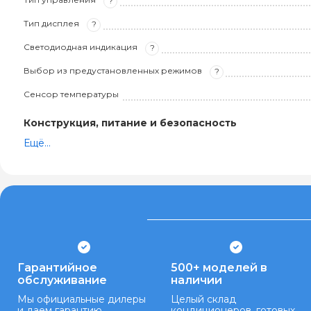
?
Тип дисплея
?
Светодиодная индикация
?
Выбор из предустановленных режимов
?
Сенсор температуры
Конструкция, питание и безопасность
Ещё...
Гарантийное
500+ моделей в
обслуживание
наличии
Мы официальные дилеры
Целый склад
и даем гарантию
кондиционеров, готовых