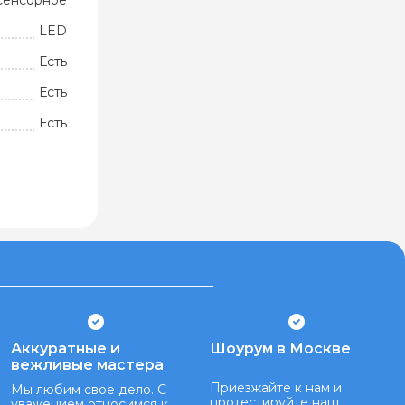
Сенсорное
LED
Есть
Есть
Есть
Аккуратные и
Шоурум в Москве
вежливые мастера
Приезжайте к нам и
Мы любим свое дело. С
протестируйте наш
уважением относимся к