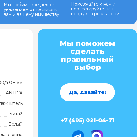
Приезжайте к нам и
Мы любим свое дело. С
протестируйте наш
уважением относимся к
продукт в реальности
вам и вашему имуществу
Мы поможем
сделать
правильный
выбор
0/4.0E-SV
Да, давайте!
ANTICA
лажнитель
Китай
+7 (495) 021-04-71
Белый
влажнение