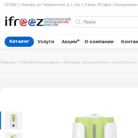
127282, г. Москва, ул. Чермянская, д. 1, стр. 1, 3 этаж, 311 офис / Ежедневно 
КЛИМАТИЧЕСКОЕ
ОБОРУДОВАНИЕ
В МОСКВЕ
Каталог
Услуги
Акции
О компании
Конта
Главная
-
Обработка воздуха
-
Бытовые увлажнители
-
Royal Clima
-