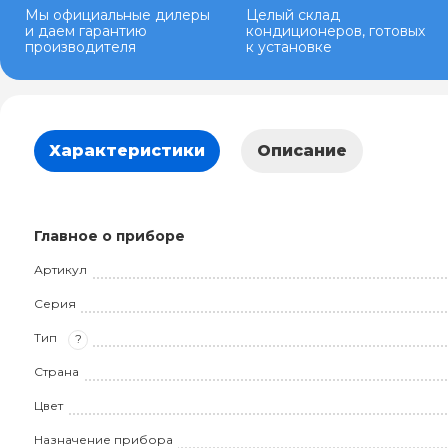
Мы официальные дилеры
Целый склад
и даем гарантию
кондиционеров, готовых
производителя
к установке
Характеристики
Описание
Главное о приборе
Артикул
Серия
Тип
?
Страна
Цвет
Назначение прибора