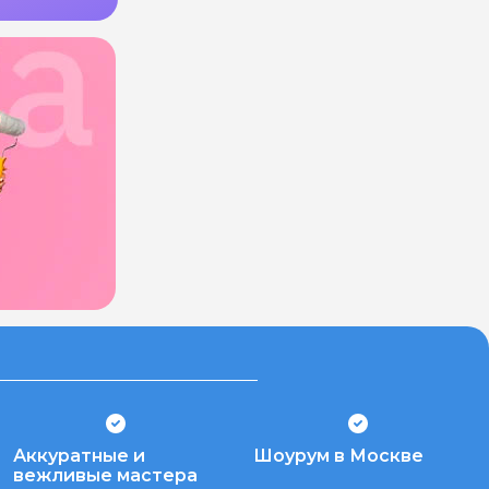
Аккуратные и
Шоурум в Москве
вежливые мастера