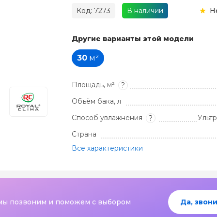
Код: 7273
В наличии
Н
Другие варианты этой модели
30
м²
Площадь, м²
?
Объём бака, л
Способ увлажнения
Ульт
?
Страна
Все характеристики
мы позвоним и поможем с выбором
Да, звони