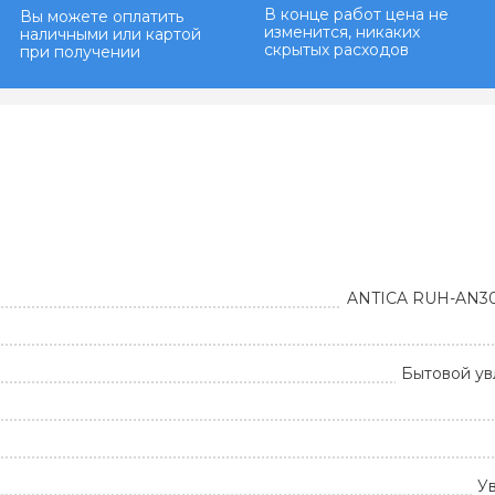
В конце работ цена не
Вы можете оплатить
изменится, никаких
наличными или картой
скрытых расходов
при получении
ANTICA RUH-AN30
Бытовой ув
У