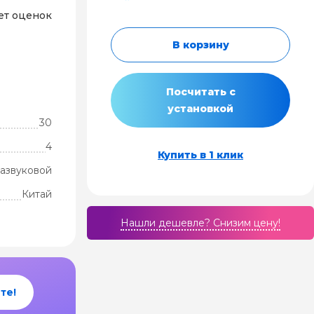
ет оценок
В корзину
Посчитать с
установкой
30
4
Купить в 1 клик
развуковой
Китай
Нашли дешевле? Cнизим цену!
те!