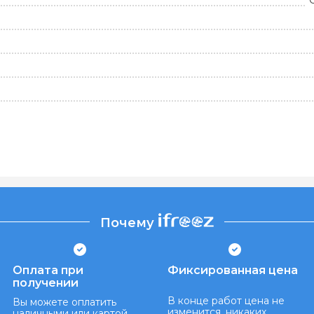
Почему
Оплата при
Фиксированная цена
получении
В конце работ цена не
Вы можете оплатить
изменится, никаких
наличными или картой