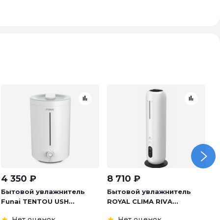
4 350
₽
8 710
₽
2
Бытовой увлажнитель
Бытовой увлажнитель
Б
Funai TENTOU USH...
ROYAL CLIMA RIVA...
R
Нет оценок
Нет оценок