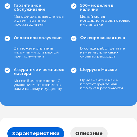
Гарантийное
500+ моделей в
обслуживание
наличии
Мы официальные дилеры
Целый склад
и даем гарантию
кондиционеров, готовых
производителя
к установке
Оплата при получении
Фиксированная цена
Вы можете оплатить
В конце работ цена не
наличными или картой
изменится, никаких
при получении
скрытых расходов
Аккуратные и вежливые
Шоурум в Москве
мастера
Приезжайте к нам и
Мы любим свое дело. С
протестируйте наш
уважением относимся к
продукт в реальности
вам и вашему имуществу
Характеристики
Описание