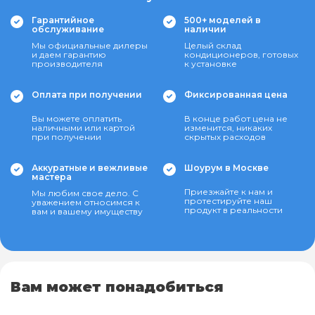
Гарантийное
500+ моделей в
обслуживание
наличии
Мы официальные дилеры
Целый склад
и даем гарантию
кондиционеров, готовых
производителя
к установке
Оплата при получении
Фиксированная цена
Вы можете оплатить
В конце работ цена не
наличными или картой
изменится, никаких
при получении
скрытых расходов
Аккуратные и вежливые
Шоурум в Москве
мастера
Приезжайте к нам и
Мы любим свое дело. С
протестируйте наш
уважением относимся к
продукт в реальности
вам и вашему имуществу
Вам может понадобиться