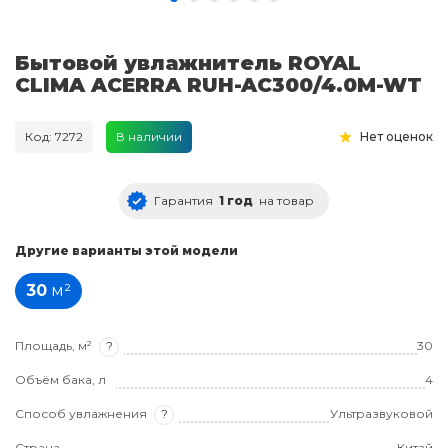
Бытовой увлажнитель ROYAL
CLIMA ACERRA RUH-AC300/4.0M-WT
Код: 7272
В наличии
Нет оценок
Гарантия
1 год
на товар
Другие варианты этой модели
30
м²
Площадь, м²
?
30
Объём бака, л
4
Способ увлажнения
?
Ультразвуковой
Страна
Китай