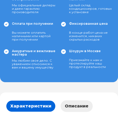
Мы официальные дилеры
Целый склад
и даем гарантию
кондиционеров, готовых
производителя
к установке
Оплата при получении
Фиксированная цена
Вы можете оплатить
В конце работ цена не
наличными или картой
изменится, никаких
при получении
скрытых расходов
Аккуратные и вежливые
Шоурум в Москве
мастера
Приезжайте к нам и
Мы любим свое дело. С
протестируйте наш
уважением относимся к
продукт в реальности
вам и вашему имуществу
Характеристики
Описание