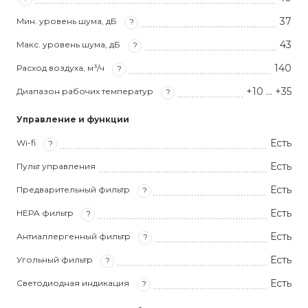
37
Мин. уровень шума, дБ
?
43
Макс. уровень шума, дБ
?
140
Расход воздуха, м³/ч
?
+10 … +35
Диапазон рабочих температур
?
Управление и функции
Есть
Wi-fi
?
Есть
Пульт управления
Есть
Предварительный фильтр
?
Есть
HEPA фильтр
?
Есть
Антиаллергенный фильтр
?
Есть
Угольный фильтр
?
Есть
Светодиодная индикация
?