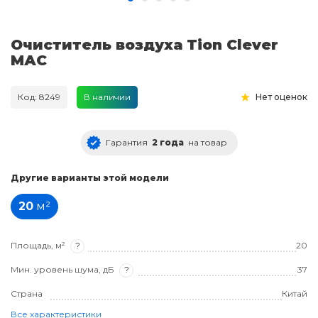
Очиститель воздуха Tion Clever
МАC
Код: 8249
В наличии
Нет оценок
Гарантия
2 года
на товар
Другие варианты этой модели
20
м²
Площадь, м²
?
20
Мин. уровень шума, дБ
?
37
Страна
Китай
Все характеристики