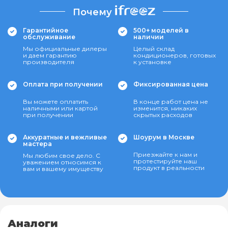
Почему
Гарантийное
500+ моделей в
обслуживание
наличии
Мы официальные дилеры
Целый склад
и даем гарантию
кондиционеров, готовых
производителя
к установке
Оплата при получении
Фиксированная цена
Вы можете оплатить
В конце работ цена не
наличными или картой
изменится, никаких
при получении
скрытых расходов
Аккуратные и вежливые
Шоурум в Москве
мастера
Приезжайте к нам и
Мы любим свое дело. С
протестируйте наш
уважением относимся к
продукт в реальности
вам и вашему имуществу
Аналоги