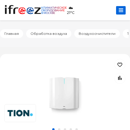
☁️
КЛИМАТИЧЕСКОЕ
ОБОРУДОВАНИЕ
21°C
В МОСКВЕ
Главная
Обработка воздуха
Воздухоочистители
T