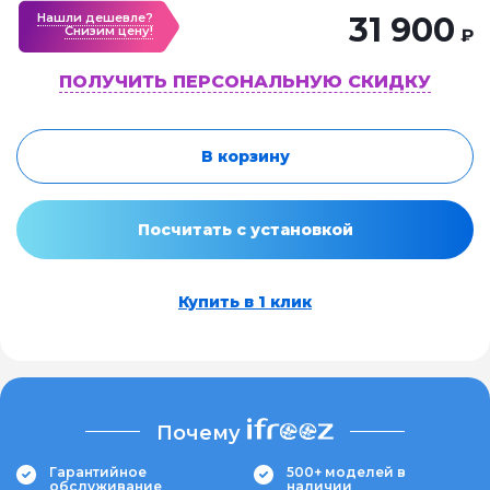
Нашли дешевле?
31 900
Cнизим цену!
₽
ПОЛУЧИТЬ ПЕРСОНАЛЬНУЮ СКИДКУ
В корзину
Посчитать с установкой
Купить в 1 клик
Почему
Гарантийное
500+ моделей в
обслуживание
наличии