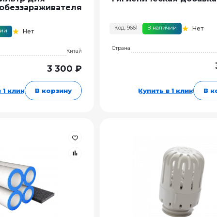
обеззараживателя
Код: 9661
В наличии
Нет
чии
Нет
Страна
Китай
3 300 ₽
 1 клик
В корзину
Купить в 1 клик
В к