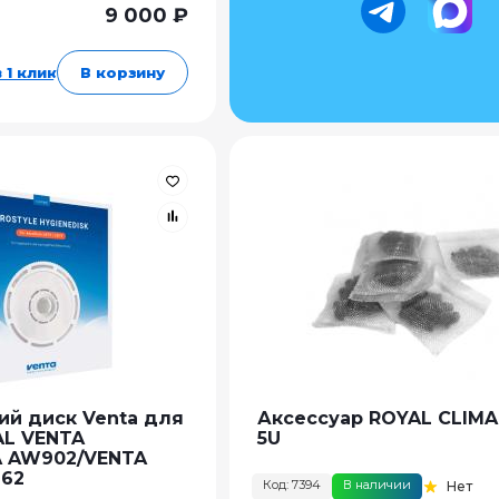
9 000 ₽
 1 клик
В корзину
ий диск Venta для
Аксессуар ROYAL CLIM
AL VENTA
5U
A AW902/VENTA
-62
Код: 7394
В наличии
Нет