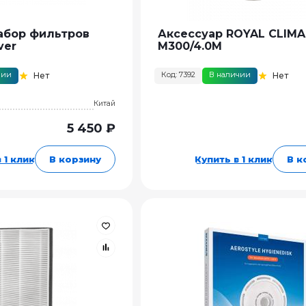
абор фильтров
Аксессуар ROYAL CLIMA
ver
M300/4.0M
чии
Код: 7392
В наличии
Нет
Нет
Китай
5 450 ₽
 1 клик
В корзину
Купить в 1 клик
В к