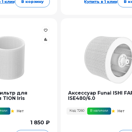
 1 клик
В корзину
Купить в 1 клик
В к
ильтр для
Аксессуар Funai ISHI FA
TION Iris
ISE480/6.0
ичии
Код: 7260
В наличии
Нет
Нет
1 850 ₽