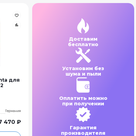
Доставим
бесплатно
Установим без
шума и пыли
nta для
62
Оплатить можно
при получении
Германия
7 470 ₽
Гарантия
производителя