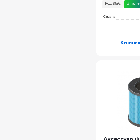
Код: 9692
В нали
Страна
Купить в
Аксессуар Ф