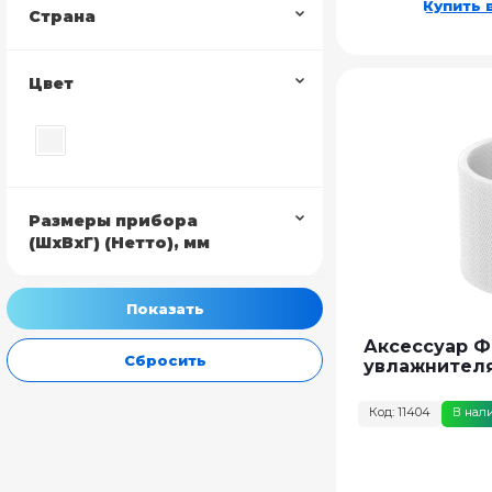
Купить в
Страна
Цвет
Размеры прибора
(ШхВхГ) (Нетто), мм
Аксессуар Ф
Сбросить
увлажнителя 
Код: 11404
В нал