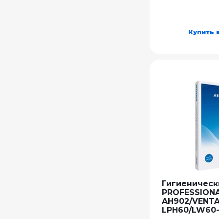
Купить в
Гигиеническ
PROFESSION
AH902/VENT
LPH60/LW60