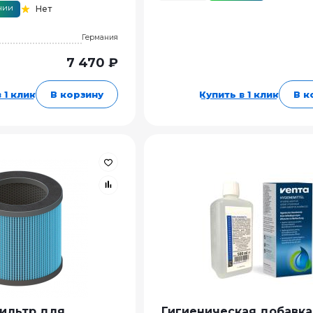
чии
Нет
Германия
7 470 ₽
 1 клик
В корзину
Купить в 1 клик
В к
ильтр для
Гигиеническая добавка