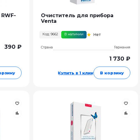
 RWF-
Очиститель для прибора
Venta
Код: 9662
В наличии
Нет
390 ₽
Страна
Германия
1 730 ₽
орзину
Купить в 1 клик
В корзину