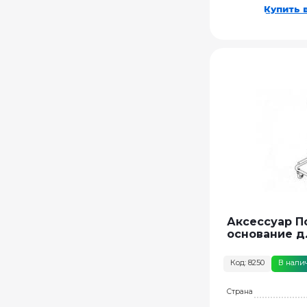
Купить в
Аксессуар 
основание дл
Код: 8250
В нали
Страна