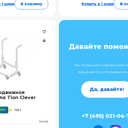
 1 клик
В корзину
Купить в 1 клик
В к
Давайте помо
Мы позвоним и предложим 
решение по оптимальной 
Да, давайте!
Подвижное
я Tion Clever
чии
Нет
+7 (495) 021-04-
Китай