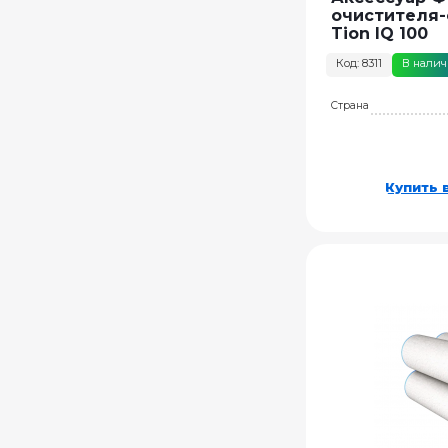
очистителя-
Tion IQ 100
Код: 8311
В нали
Страна
Купить в