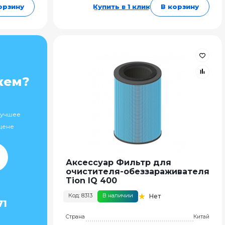
орзину
Купить в 1 клик
В корзину
жем?
лучшее
цене
Аксессуар Фильтр для
очистителя-обеззараживателя
Tion IQ 400
Код: 8313
В наличии
Нет
71
Страна
Китай