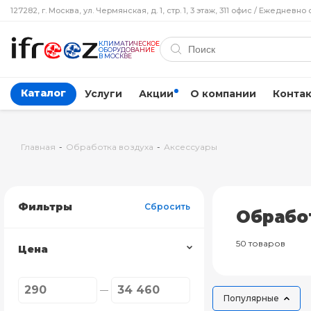
127282, г. Москва, ул. Чермянская, д. 1, стр. 1, 3 этаж, 311 офис / Ежедневно 
КЛИМАТИЧЕСКОЕ
ОБОРУДОВАНИЕ
В МОСКВЕ
Каталог
Услуги
Акции
О компании
Конта
Главная
-
Обработка воздуха
-
Аксессуары
Фильтры
Сбросить
Обрабо
50 товаров
Цена
Популярные