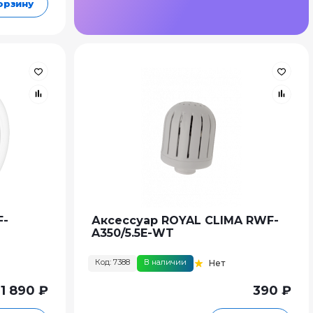
орзину
F-
Аксессуар ROYAL CLIMA RWF-
A350/5.5E-WT
Код: 7388
В наличии
Нет
1 890 ₽
390 ₽