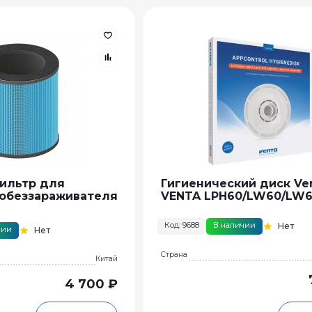
ильтр для
Гигиенический диск Ve
обеззараживателя
VENTA LPH60/LW60/LW
Код: 9688
В наличии
Нет
чии
Нет
Страна
Китай
4 700 ₽