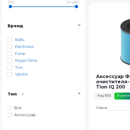
290
34 460
Бренд
Ballu
Electrolux
Funai
Royal Clima
Tion
VENTA
Аксессуар Ф
очистителя-
Tion IQ 200
Тип
?
Код: 8312
В нали
Все
Страна
Аксессуар