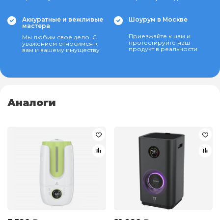
Аккуратные и вежливые
Шоурум в Москве
мастера
Приезжайте к нам и
Мы любим свое дело. С
протестируйте наш
уважением относимся к
продукт в реальности
вам и вашему имуществу
Аналоги