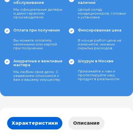
обслуживание
наличии
Мы официальные дилеры
Целый склад
и даем гарантию
кондиционеров, готовых
производителя
к установке
Оплата при получении
Фиксированная цена
Вы можете оплатить
В конце работ цена не
наличными или картой
изменится, никаких
при получении
скрытых расходов
Аккуратные и вежливые
Шоурум в Москве
мастера
Приезжайте к нам и
Мы любим свое дело. С
протестируйте наш
уважением относимся к
продукт в реальности
вам и вашему имуществу
Характеристики
Описание