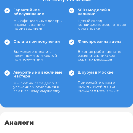
Гарантийное
500+ моделей в
обслуживание
наличии
Мы официальные дилеры
Целый склад
и даем гарантию
кондиционеров, готовых
производителя
к установке
Оплата при получении
Фиксированная цена
Вы можете оплатить
В конце работ цена не
наличными или картой
изменится, никаких
при получении
скрытых расходов
Аккуратные и вежливые
Шоурум в Москве
мастера
Приезжайте к нам и
Мы любим свое дело. С
протестируйте наш
уважением относимся к
продукт в реальности
вам и вашему имуществу
Аналоги