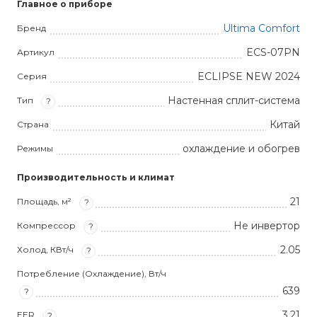
Главное о приборе
Ultima Comfort
Бренд
ECS-07PN
Артикул
ECLIPSE NEW 2024
Серия
Настенная сплит-система
Тип
?
Китай
Страна
охлаждение и обогрев
Режимы
Производительность и климат
21
Площадь, м²
?
Не инвертор
Компрессор
?
2.05
Холод, КВт/ч
?
Потребление (Охлаждение), Вт/ч
639
?
3,21
EER
?