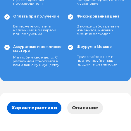
производителя
к установке
Оплата при получении
Фиксированная цена
Вы можете оплатить
В конце работ цена не
наличными или картой
изменится, никаких
при получении
скрытых расходов
Аккуратные и вежливые
Шоурум в Москве
мастера
Приезжайте к нам и
Мы любим свое дело. С
протестируйте наш
уважением относимся к
продукт в реальности
вам и вашему имуществу
Характеристики
Описание