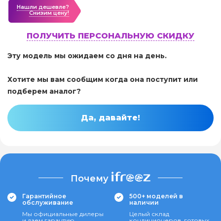
Нашли дешевле?
Cнизим цену!
ПОЛУЧИТЬ ПЕРСОНАЛЬНУЮ СКИДКУ
Эту модель мы ожидаем со дня на день.
Хотите мы вам сообщим когда она поступит или
подберем аналог?
Да, давайте!
Почему
Гарантийное
500+ моделей в
обслуживание
наличии
Мы официальные дилеры
Целый склад
и даем гарантию
кондиционеров, готовых