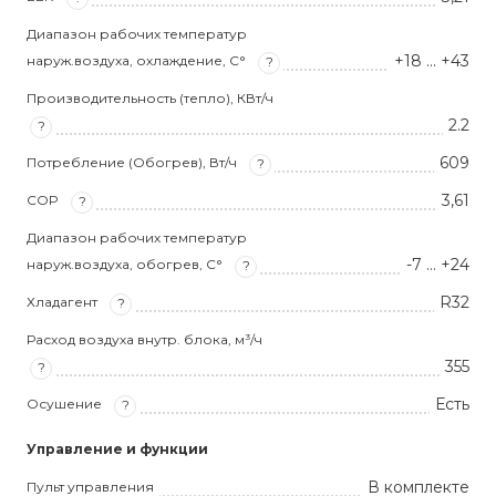
Диапазон рабочих температур
+18 … +43
наруж.воздуха, охлаждение, С°
?
Производительность (тепло), КВт/ч
2.2
?
609
Потребление (Обогрев), Вт/ч
?
3,61
COP
?
Диапазон рабочих температур
-7 … +24
наруж.воздуха, обогрев, С°
?
R32
Хладагент
?
Расход воздуха внутр. блока, м³/ч
355
?
Есть
Осушение
?
Управление и функции
В комплекте
Пульт управления