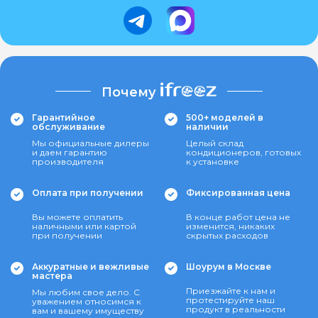
Почему
Гарантийное
500+ моделей в
обслуживание
наличии
Мы официальные дилеры
Целый склад
и даем гарантию
кондиционеров, готовых
производителя
к установке
Оплата при получении
Фиксированная цена
Вы можете оплатить
В конце работ цена не
наличными или картой
изменится, никаких
при получении
скрытых расходов
Аккуратные и вежливые
Шоурум в Москве
мастера
Приезжайте к нам и
Мы любим свое дело. С
протестируйте наш
уважением относимся к
продукт в реальности
вам и вашему имуществу