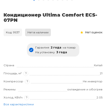
Кондиционер Ultima Comfort ECS-
07PN
Код: 9937
Нет в наличии
Нет оценок
Гарантия
2 года
на товар
На установку
3 года
Страна
Китай
Площадь, м²
?
21
Компрессор
?
Не инвертор
Режимы
охлаждение и обогрев
Холод, КВт/ч
?
2.05
Все характеристики