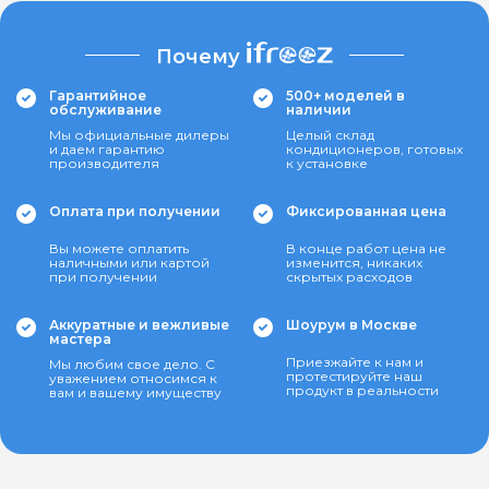
Почему
Гарантийное
500+ моделей в
обслуживание
наличии
Мы официальные дилеры
Целый склад
и даем гарантию
кондиционеров, готовых
производителя
к установке
Оплата при получении
Фиксированная цена
Вы можете оплатить
В конце работ цена не
наличными или картой
изменится, никаких
при получении
скрытых расходов
Аккуратные и вежливые
Шоурум в Москве
мастера
Приезжайте к нам и
Мы любим свое дело. С
протестируйте наш
уважением относимся к
продукт в реальности
вам и вашему имуществу