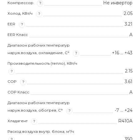
Не инвертор
Компрессор
?
2.05
Холод, КВт/ч
?
3.21
EER
?
A
EER Класс
Диапазон рабочих температур
+16 … +43
наруж.воздуха, охлаждение, С°
?
Производительность (тепло), КВт/ч
2.15
?
3.61
COP
?
A
COP Класс
Диапазон рабочих температур
-7 … +24
наруж.воздуха, обогрев, С°
?
R410A
Хладагент
?
Расход воздуха внутр. блока, м³/ч
350
?