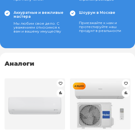
Аккуратные и вежливые
Шоурум в Москве
мастера
Приезжайте к нам и
Мы любим свое дело. С
протестируйте наш
уважением относимся к
продукт в реальности
вам и вашему имуществу
Аналоги
АКЦИЯ