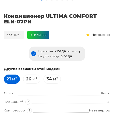
Кондиционер ULTIMA COMFORT
ELN-07PN
Код: 11746
В наличии
Нет оценок
Гарантия
2 года
на товар
На установку
3 года
Другие варианты этой модели
21
м²
26
м²
34
м²
Страна
Китай
Площадь, м²
?
21
Компрессор
?
Не инвертор