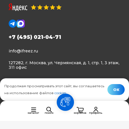
+7 (495) 021-04-71
info@ifreez.ru
127282, г. Москва, ул. Чермянская, д. 1, стр. 1, 3 этаж,
311 офис
Политика конфиденциальности
Продолжая просматривать этот сайт, вы соглашаетесь
Политика использования Cookies
ОК
на использование файлов
cookies
.
© Ifreez - продажа и установка климатической техники,
связь
2015–2026 г.
каталог
поиск
корзина
профиль