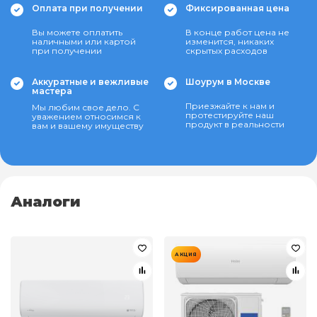
Оплата при получении
Фиксированная цена
Вы можете оплатить
В конце работ цена не
наличными или картой
изменится, никаких
при получении
скрытых расходов
Аккуратные и вежливые
Шоурум в Москве
мастера
Приезжайте к нам и
Мы любим свое дело. С
протестируйте наш
уважением относимся к
продукт в реальности
вам и вашему имуществу
Аналоги
АКЦИЯ