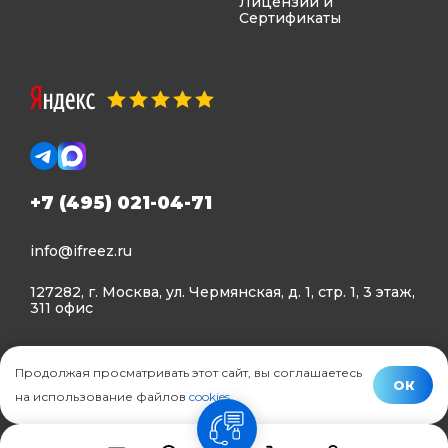
Лицензии и
Сертификаты
+7 (495) 021-04-71
info@ifreez.ru
127282, г. Москва, ул. Чермянская, д. 1, стр. 1, 3 этаж,
311 офис
Политика конфиденциальности
Продолжая просматривать этот сайт, вы соглашаетесь
Политика использования Cookies
ОК
на использование файлов
cookies
.
© Ifreez - продажа и установка климатической техники,
связь
2015–2026 г.