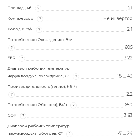
21
Площадь, м²
?
Не инвертор
Компрессор
?
2.1
Холод, КВт/ч
?
Потребление (Охлаждение), Вт/ч
605
?
3.22
EER
?
Диапазон рабочих температур
18 … 43
наруж.воздуха, охлаждение, С°
?
Производительность (тепло), КВт/ч
2.2
?
650
Потребление (Обогрев), Вт/ч
?
3.63
COP
?
Диапазон рабочих температур
-7 … 24
наруж.воздуха, обогрев, С°
?