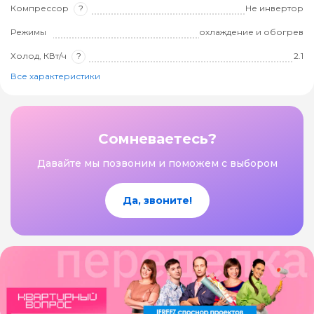
Компрессор
?
Не инвертор
Режимы
охлаждение и обогрев
Холод, КВт/ч
?
2.1
Все характеристики
Сомневаетесь?
Давайте мы позвоним и поможем с выбором
Да, звоните!