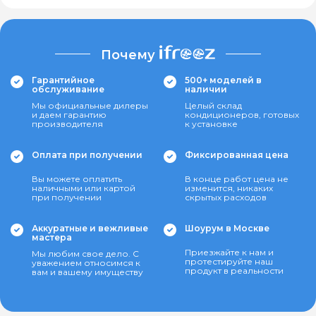
Почему
Гарантийное
500+ моделей в
обслуживание
наличии
Мы официальные дилеры
Целый склад
и даем гарантию
кондиционеров, готовых
производителя
к установке
Оплата при получении
Фиксированная цена
Вы можете оплатить
В конце работ цена не
наличными или картой
изменится, никаких
при получении
скрытых расходов
Аккуратные и вежливые
Шоурум в Москве
мастера
Приезжайте к нам и
Мы любим свое дело. С
протестируйте наш
уважением относимся к
продукт в реальности
вам и вашему имуществу