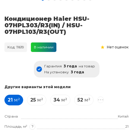
Кондиционер Haier HSU-
07HPL303/R3(IN) / HSU-
07HPL103/R3(OUT)
Код: 11619
В наличии
Нет оценок
Гарантия
3 года
на товар
На установку
3 года
Другие варианты этой модели
21
м²
25
м²
34
м²
52
м²
Страна
Китай
Площадь, м²
?
21