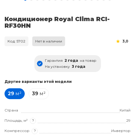
Кондиционер Royal Clima RCI-
RF30HN
Код: 5702
Нет в наличии
3,0
Гарантия
2 года
на товар
На установку
3 года
Другие варианты этой модели
29
м²
39
м²
Страна
Китай
Площадь, м²
?
29
Компрессор
?
Инвертор