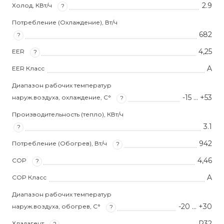
2.9
Холод, КВт/ч
?
Потребление (Охлаждение), Вт/ч
682
?
4,25
EER
?
A
EER Класс
Диапазон рабочих температур
-15 … +53
наруж.воздуха, охлаждение, С°
?
Производительность (тепло), КВт/ч
3.1
?
942
Потребление (Обогрев), Вт/ч
?
4,46
COP
?
A
COP Класс
Диапазон рабочих температур
-20 … +30
наруж.воздуха, обогрев, С°
?
R32
Хладагент
?