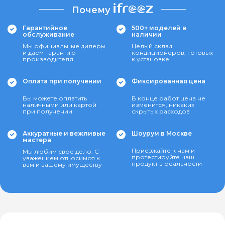
Почему
Гарантийное
500+ моделей в
обслуживание
наличии
Мы официальные дилеры
Целый склад
и даем гарантию
кондиционеров, готовых
производителя
к установке
Оплата при получении
Фиксированная цена
Вы можете оплатить
В конце работ цена не
наличными или картой
изменится, никаких
при получении
скрытых расходов
Аккуратные и вежливые
Шоурум в Москве
мастера
Приезжайте к нам и
Мы любим свое дело. С
протестируйте наш
уважением относимся к
продукт в реальности
вам и вашему имуществу