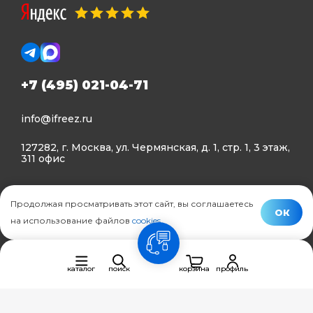
+7 (495) 021-04-71
info@ifreez.ru
127282, г. Москва, ул. Чермянская, д. 1, стр. 1, 3 этаж,
311 офис
Политика конфиденциальности
Продолжая просматривать этот сайт, вы соглашаетесь
Политика использования Cookies
ОК
на использование файлов
cookies
.
© Ifreez - продажа и установка климатической техники,
связь
2015–2026 г.
каталог
поиск
корзина
профиль