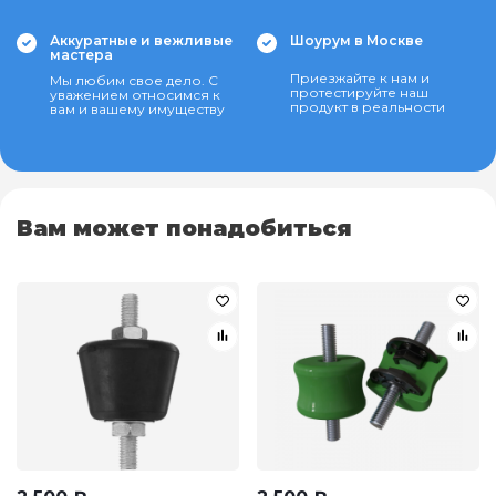
Аккуратные и вежливые
Шоурум в Москве
мастера
Приезжайте к нам и
Мы любим свое дело. С
протестируйте наш
уважением относимся к
продукт в реальности
вам и вашему имуществу
Вам может понадобиться