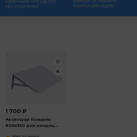
изменится, никаких
наличными или картой
скрытых расходов
при получении
1 700
₽
Аксессуар Козырек
800х550 для кондиц...
Нет оценок