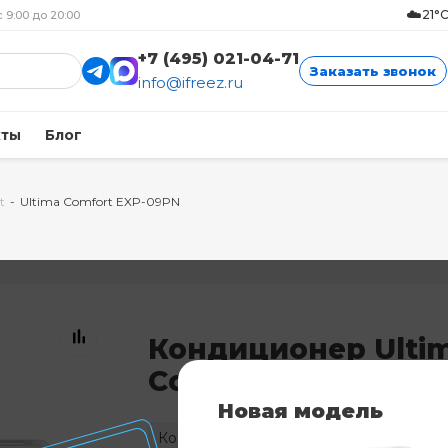
☁️
21°
с 9:00 до 20:00
+7 (495) 021-04-71
Заказать звонок
info@ifreez.ru
кты
Блог
t
-
Ultima Comfort EXP-09PN
Кондиционер Ulti
Comfort EXP-09PN
Новая модель
Код: 7987
Нет в наличии
Н