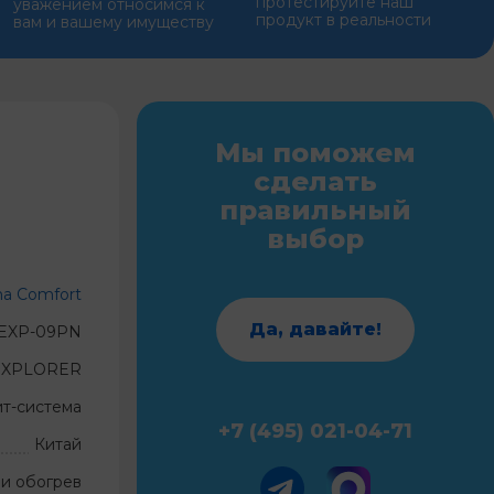
протестируйте наш
уважением относимся к
продукт в реальности
вам и вашему имуществу
Мы поможем
сделать
правильный
выбор
ma Comfort
Да, давайте!
EXP-09PN
EXPLORER
ит-система
+7 (495) 021-04-71
Китай
и обогрев