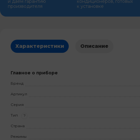
и даем гарантию
кондиционеров, готовых
производителя
к установке
Характеристики
Описание
Главное о приборе
Бренд
Артикул
Серия
Тип
?
Страна
Режимы