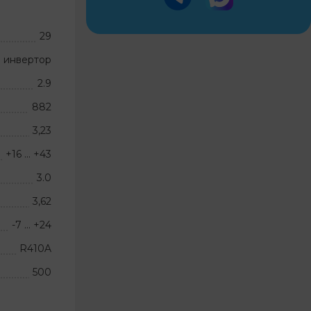
29
 инвертор
2.9
882
3,23
+16 … +43
3.0
3,62
-7 … +24
R410A
500