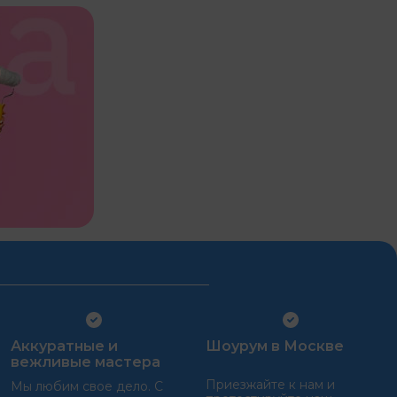
Аккуратные и
Шоурум в Москве
вежливые мастера
Приезжайте к нам и
Мы любим свое дело. С