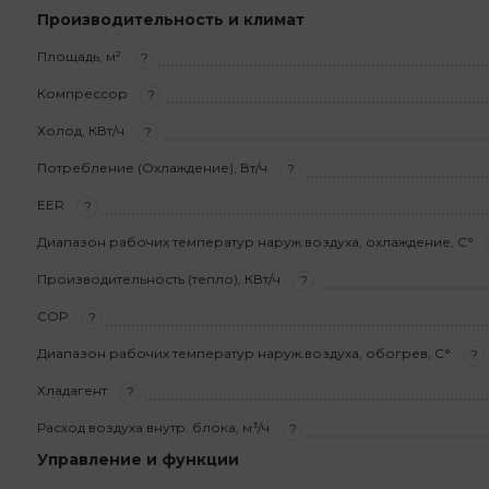
Производительность и климат
Площадь, м²
?
Компрессор
?
Холод, КВт/ч
?
Потребление (Охлаждение), Вт/ч
?
EER
?
Диапазон рабочих температур наруж.воздуха, охлаждение, С°
Производительность (тепло), КВт/ч
?
COP
?
Диапазон рабочих температур наруж.воздуха, обогрев, С°
?
Хладагент
?
Расход воздуха внутр. блока, м³/ч
?
Управление и функции