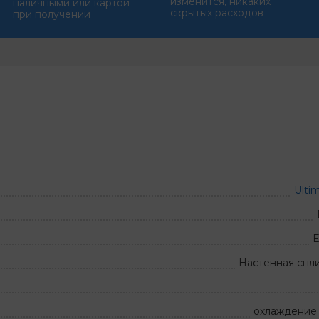
изменится, никаких
наличными или картой
скрытых расходов
при получении
Ulti
Настенная спл
охлаждение 