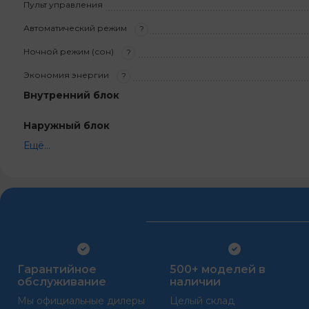
Пульт управления
Автоматический режим
?
Ночной режим (сон)
?
Экономия энергии
?
Внутренний блок
Наружный блок
Ещё...
Гарантийное
500+ моделей в
обслуживание
наличии
Мы официальные дилеры
Целый склад