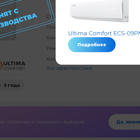
Страна
Площадь, м²
?
Ultima Comfort ECS-09P
Компрессор
Не
?
Подробнее
Режимы
охлаждение 
Холод, КВт/ч
?
Все характеристики
у
3 года
мы позвоним и поможем с выбором
Да, звони