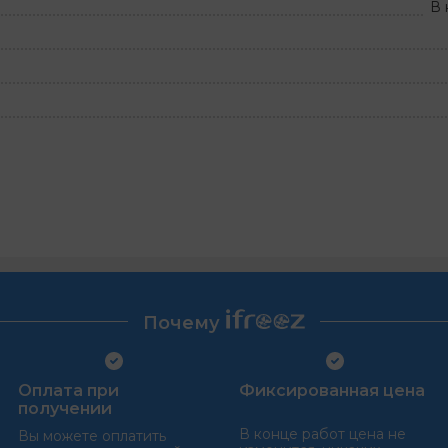
В 
Почему
Оплата при
Фиксированная цена
получении
В конце работ цена не
Вы можете оплатить