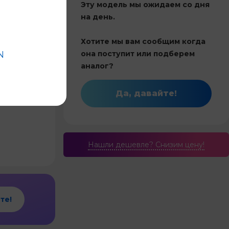
Эту модель мы ожидаем со дня
на день.
Китай
Хотите мы вам сообщим когда
29
N
она поступит или подберем
 инвертор
аналог?
и обогрев
Да, давайте!
2.9
Нашли дешевле? Cнизим цену!
те!