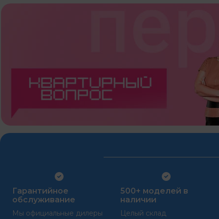
Гарантийное
500+ моделей в
обслуживание
наличии
Мы официальные дилеры
Целый склад