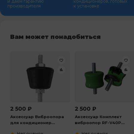
и даем гарантию
кондиционеров, готовых
производителя
к установке
Вам может понадобиться
2 500
₽
2 500
₽
Аксессуар Виброопора
Аксессуар Комплект
для кондиционер...
виброопор RF-V40P...
Нет оценок
Нет оценок