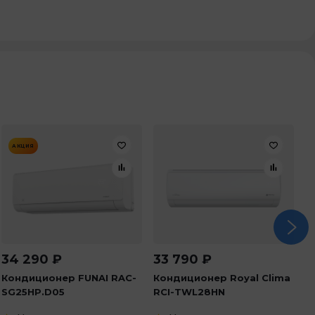
АКЦИЯ
34 290
₽
33 790
₽
6
Кондиционер FUNAI RAC-
Кондиционер Royal Clima
К
SG25HP.D05
RCI-TWL28HN
R