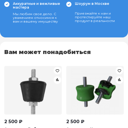
Аккуратные и вежливые
Шоурум в Москве
мастера
Приезжайте к нам и
Мы любим свое дело. С
протестируйте наш
уважением относимся к
продукт в реальности
вам и вашему имуществу
Вам может понадобиться
2 500
₽
2 500
₽