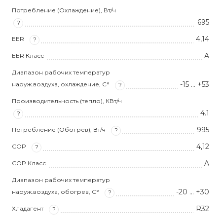
Потребление (Охлаждение), Вт/ч
695
?
4,14
EER
?
A
EER Класс
Диапазон рабочих температур
-15 … +53
наруж.воздуха, охлаждение, С°
?
Производительность (тепло), КВт/ч
4.1
?
995
Потребление (Обогрев), Вт/ч
?
4,12
COP
?
A
COP Класс
Диапазон рабочих температур
-20 … +30
наруж.воздуха, обогрев, С°
?
R32
Хладагент
?