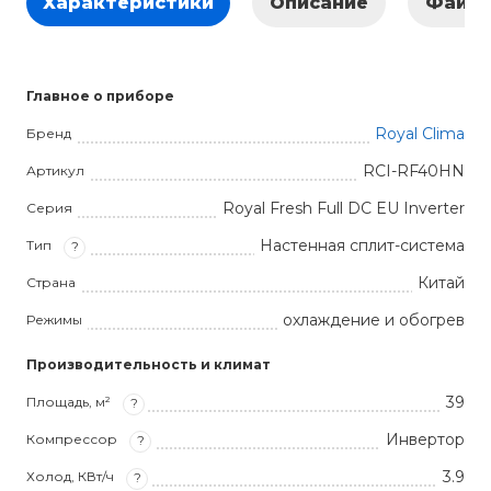
Характеристики
Описание
Файл
Главное о приборе
Royal Clima
Бренд
RCI-RF40HN
Артикул
Royal Fresh Full DC EU Inverter
Серия
Настенная сплит-система
Тип
?
Китай
Страна
охлаждение и обогрев
Режимы
Производительность и климат
39
Площадь, м²
?
Инвертор
Компрессор
?
3.9
Холод, КВт/ч
?