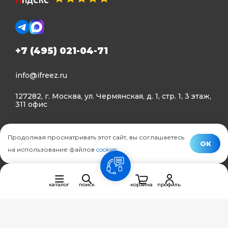
+7 (495) 021-04-71
info@ifreez.ru
127282, г. Москва, ул. Чермянская, д. 1, стр. 1, 3 этаж,
311 офис
Политика конфиденциальности
Продолжая просматривать этот сайт, вы соглашаетесь
Политика использования Cookies
ОК
на использование файлов
cookies
.
© Ifreez - продажа и установка климатической техники,
связь
2015–2026 г.
каталог
поиск
корзина
профиль