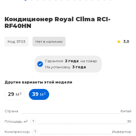
Кондиционер Royal Clima RCI-
RF40HN
Код: 5703
Нет в наличии
3,0
Гарантия
2 года
на товар
На установку
3 года
Другие варианты этой модели
29
м²
39
м²
Страна
Китай
Площадь, м²
?
39
Компрессор
?
Инвертор