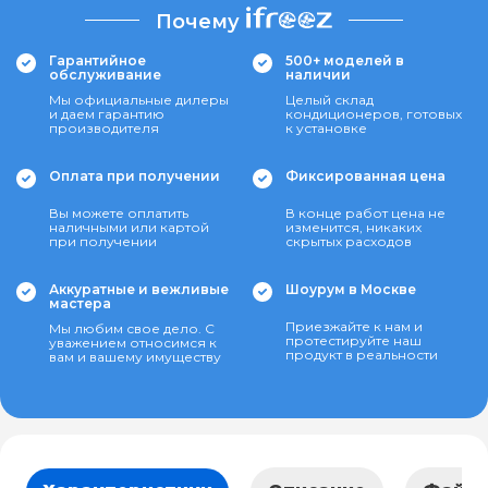
Почему
Гарантийное
500+ моделей в
обслуживание
наличии
Мы официальные дилеры
Целый склад
и даем гарантию
кондиционеров, готовых
производителя
к установке
Оплата при получении
Фиксированная цена
Вы можете оплатить
В конце работ цена не
наличными или картой
изменится, никаких
при получении
скрытых расходов
Аккуратные и вежливые
Шоурум в Москве
мастера
Приезжайте к нам и
Мы любим свое дело. С
протестируйте наш
уважением относимся к
продукт в реальности
вам и вашему имуществу