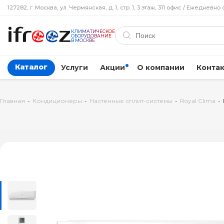
127282, г. Москва, ул. Чермянская, д. 1, стр. 1, 3 этаж, 311 офис / Ежедневно 
КЛИМАТИЧЕСКОЕ
ОБОРУДОВАНИЕ
В МОСКВЕ
Каталог
Услуги
Акции
О компании
Конта
Главная
-
Кондиционеры
-
Настенные сплит-системы
-
Royal Clima
-