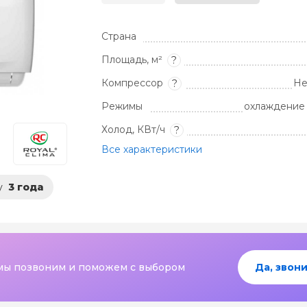
Страна
Площадь, м²
?
Компрессор
Не
?
Режимы
охлаждение 
Холод, КВт/ч
?
Все характеристики
у
3 года
мы позвоним и поможем с выбором
Да, звони