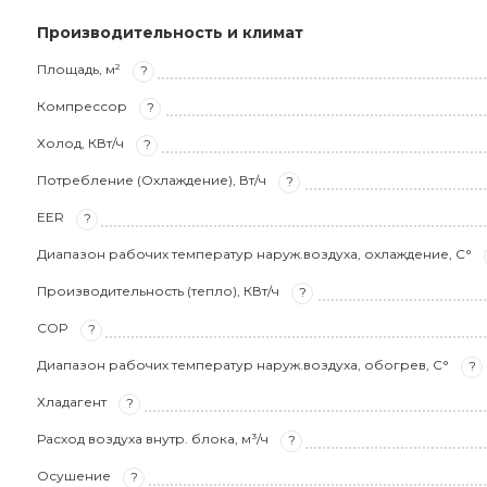
Производительность и климат
Площадь, м²
?
Компрессор
?
Холод, КВт/ч
?
Потребление (Охлаждение), Вт/ч
?
EER
?
Диапазон рабочих температур наруж.воздуха, охлаждение, С°
Производительность (тепло), КВт/ч
?
COP
?
Диапазон рабочих температур наруж.воздуха, обогрев, С°
?
Хладагент
?
Расход воздуха внутр. блока, м³/ч
?
Осушение
?