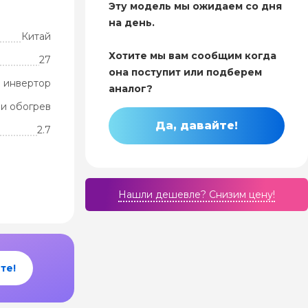
Эту модель мы ожидаем со дня
на день.
Китай
Хотите мы вам сообщим когда
27
она поступит или подберем
 инвертор
аналог?
и обогрев
Да, давайте!
2.7
Нашли дешевле? Cнизим цену!
те!