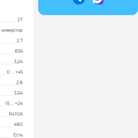
27
 инвертор
2.7
836
3,24
0 … +45
2.8
3,64
-15 … +24
R410A
480
Есть