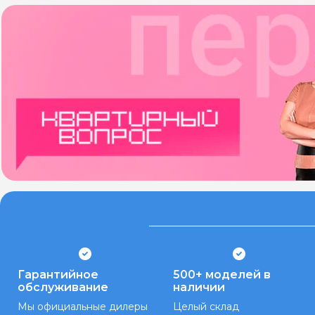
Гарантийное
500+ моделей в
обслуживание
наличии
Мы официальные дилеры
Целый склад