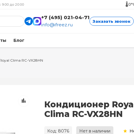
🌡️
0°
с 9:00 до 20:00
+7 (495) 021-04-71
Заказать звонок
info@ifreez.ru
кты
Блог
Royal Clima RC-VX28HN
Кондиционер Roya
Clima RC-VX28HN
Код: 8076
Нет в наличии
Н