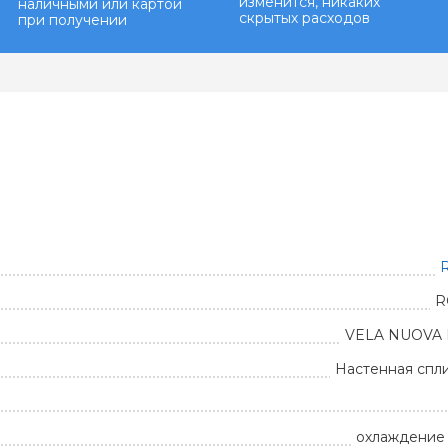
изменится, никаких
наличными или картой
скрытых расходов
при получении
R
R
VELA NUOVA 
Настенная спл
охлаждение 