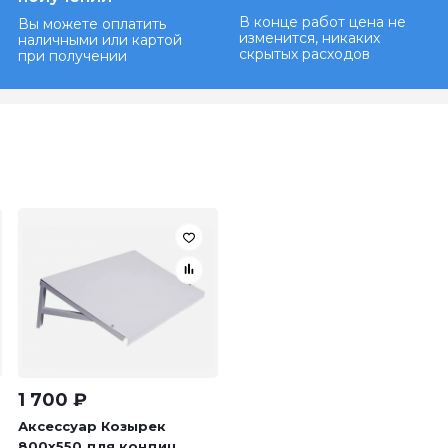
В конце работ цена не
Вы можете оплатить
изменится, никаких
наличными или картой
скрытых расходов
при получении
1 700
₽
Аксессуар Козырек
800х550 для кондиц...