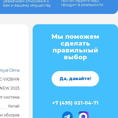
протестируйте наш
уважением относимся к
продукт в реальности
вам и вашему имуществу
Мы поможем
сделать
правильный
выбор
oyal Clima
Да, давайте!
C-VX28HN
NEW 2023
ит-система
+7 (495) 021-04-71
Китай
и обогрев