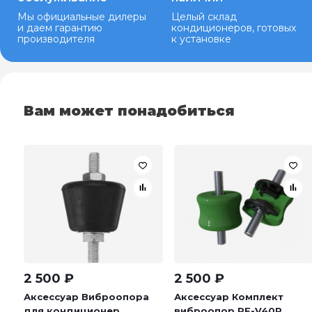
Мы официальные дилеры
Целый склад
и даем гарантию
кондиционеров, готовых
производителя
к установке
Вам может понадобиться
2 500
₽
2 500
₽
Аксессуар Виброопора
Аксессуар Комплект
для кондиционер...
виброопор RF-V40P...