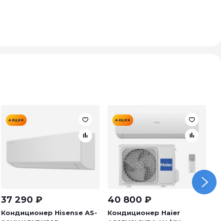
АКЦИЯ
АКЦИЯ
37 290
₽
40 800
₽
3
Кондиционер Hisense AS-
Кондиционер Haier
К