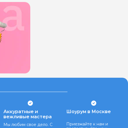
Аккуратные и
Шоурум в Москве
вежливые мастера
Приезжайте к нам и
Мы любим свое дело. С