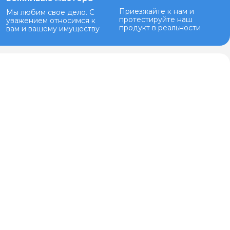
Приезжайте к нам и
Мы любим свое дело. С
протестируйте наш
уважением относимся к
продукт в реальности
вам и вашему имуществу