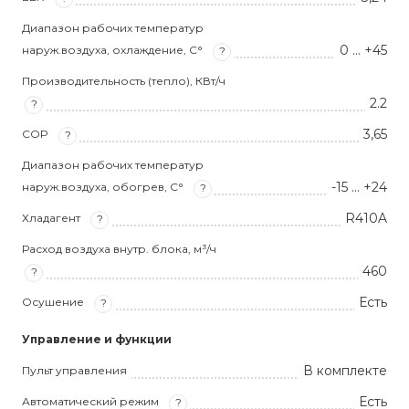
Диапазон рабочих температур
0 … +45
наруж.воздуха, охлаждение, С°
?
Производительность (тепло), КВт/ч
2.2
?
3,65
COP
?
Диапазон рабочих температур
-15 … +24
наруж.воздуха, обогрев, С°
?
R410A
Хладагент
?
Расход воздуха внутр. блока, м³/ч
460
?
Есть
Осушение
?
Управление и функции
В комплекте
Пульт управления
Есть
Автоматический режим
?