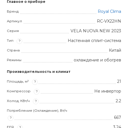
Главное о приборе
Royal Clima
Бренд
RC-VX22HN
Артикул
VELA NUOVA NEW 2023
Серия
Настенная сплит-система
Тип
?
Китай
Страна
охлаждение и обогрев
Режимы
Производительность и климат
21
Площадь, м²
?
Не инвертор
Компрессор
?
2.2
Холод, КВт/ч
?
Потребление (Охлаждение), Вт/ч
667
?
3,24
EER
?