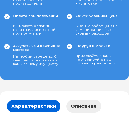
производителя
к установке
Оплата при получении
Фиксированная цена
Вы можете оплатить
В конце работ цена не
наличными или картой
изменится, никаких
при получении
скрытых расходов
Аккуратные и вежливые
Шоурум в Москве
мастера
Приезжайте к нам и
Мы любим свое дело. С
протестируйте наш
уважением относимся к
продукт в реальности
вам и вашему имуществу
Характеристики
Описание