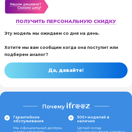
Нашли дешевле?
Cнизим цену!
ПОЛУЧИТЬ ПЕРСОНАЛЬНУЮ СКИДКУ
Эту модель мы ожидаем со дня на день.
Хотите мы вам сообщим когда она поступит или
подберем аналог?
Да, давайте!
Почему
Гарантийное
500+ моделей в
обслуживание
наличии
Мы официальные дилеры
Целый склад
и даем гарантию
кондиционеров, готовых