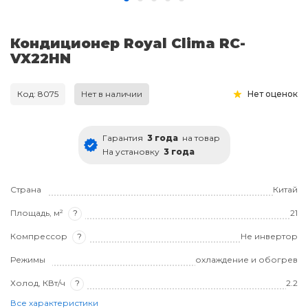
Кондиционер Royal Clima RC-
VX22HN
Код: 8075
Нет в наличии
Нет оценок
Гарантия
3 года
на товар
На установку
3 года
Страна
Китай
Площадь, м²
?
21
Компрессор
?
Не инвертор
Режимы
охлаждение и обогрев
Холод, КВт/ч
?
2.2
Все характеристики