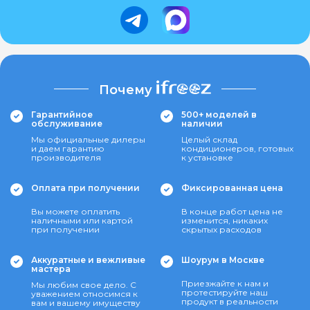
Почему
Гарантийное
500+ моделей в
обслуживание
наличии
Мы официальные дилеры
Целый склад
и даем гарантию
кондиционеров, готовых
производителя
к установке
Оплата при получении
Фиксированная цена
Вы можете оплатить
В конце работ цена не
наличными или картой
изменится, никаких
при получении
скрытых расходов
Аккуратные и вежливые
Шоурум в Москве
мастера
Приезжайте к нам и
Мы любим свое дело. С
протестируйте наш
уважением относимся к
продукт в реальности
вам и вашему имуществу