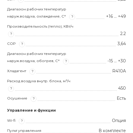
Диапазон рабочих температур
+16 … +49
наруж.воздуха, охлаждение, С°
?
Производительность (тепло), КВт/ч
2.2
?
3,64
COP
?
Диапазон рабочих температур
-15 … +30
наруж.воздуха, обогрев, С°
?
R410A
Хладагент
?
Расход воздуха внутр. блока, м³/ч
450
?
Есть
Осушение
?
Управление и функции
Опция
Wi-fi
?
В комплекте
Пульт управления