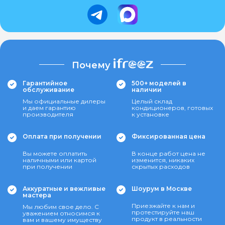
Почему
Гарантийное
500+ моделей в
обслуживание
наличии
Мы официальные дилеры
Целый склад
и даем гарантию
кондиционеров, готовых
производителя
к установке
Оплата при получении
Фиксированная цена
Вы можете оплатить
В конце работ цена не
наличными или картой
изменится, никаких
при получении
скрытых расходов
Аккуратные и вежливые
Шоурум в Москве
мастера
Приезжайте к нам и
Мы любим свое дело. С
протестируйте наш
уважением относимся к
продукт в реальности
вам и вашему имуществу