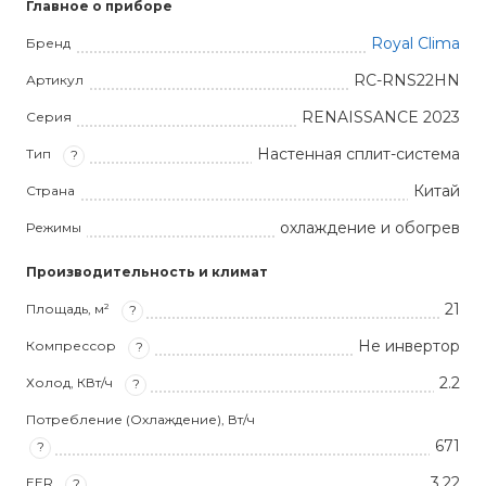
Главное о приборе
Royal Clima
Бренд
RC-RNS22HN
Артикул
RENAISSANCE 2023
Серия
Настенная сплит-система
Тип
?
Китай
Страна
охлаждение и обогрев
Режимы
Производительность и климат
21
Площадь, м²
?
Не инвертор
Компрессор
?
2.2
Холод, КВт/ч
?
Потребление (Охлаждение), Вт/ч
671
?
3,22
EER
?