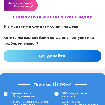
Нашли дешевле?
Cнизим цену!
ПОЛУЧИТЬ ПЕРСОНАЛЬНУЮ СКИДКУ
Эту модель мы ожидаем со дня на день.
Хотите мы вам сообщим когда она поступит или
подберем аналог?
Да, давайте!
Почему
Гарантийное
500+ моделей в
обслуживание
наличии
Мы официальные дилеры
Целый склад
и даем гарантию
кондиционеров, готовых