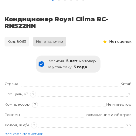
Кондиционер Royal Clima RC-
RNS22HN
Код: 8063
Нет в наличии
Нет оценок
Гарантия
5 лет
на товар
На установку
3 года
Страна
Китай
Площадь, м²
?
21
Компрессор
?
Не инвертор
Режимы
охлаждение и обогрев
Холод, КВт/ч
?
2.2
Все характеристики