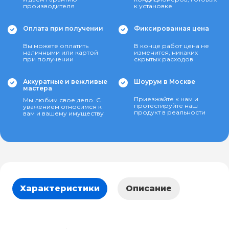
производителя
к установке
Оплата при получении
Фиксированная цена
Вы можете оплатить
В конце работ цена не
наличными или картой
изменится, никаких
при получении
скрытых расходов
Аккуратные и вежливые
Шоурум в Москве
мастера
Приезжайте к нам и
Мы любим свое дело. С
протестируйте наш
уважением относимся к
продукт в реальности
вам и вашему имуществу
Характеристики
Описание