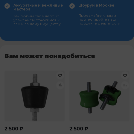
Аккуратные и вежливые
Шоурум в Москве
мастера
Приезжайте к нам и
Мы любим свое дело. С
протестируйте наш
уважением относимся к
продукт в реальности
вам и вашему имуществу
Вам может понадобиться
2 500
₽
2 500
₽