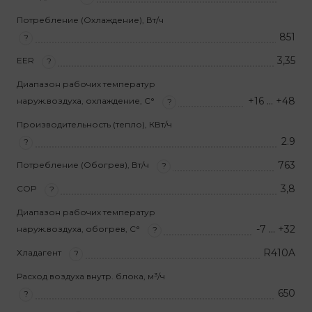
Потребление (Охлаждение), Вт/ч
851
?
3,35
EER
?
Диапазон рабочих температур
+16 … +48
наруж.воздуха, охлаждение, С°
?
Производительность (тепло), КВт/ч
2.9
?
763
Потребление (Обогрев), Вт/ч
?
3,8
COP
?
Диапазон рабочих температур
-7 … +32
наруж.воздуха, обогрев, С°
?
R410A
Хладагент
?
Расход воздуха внутр. блока, м³/ч
650
?