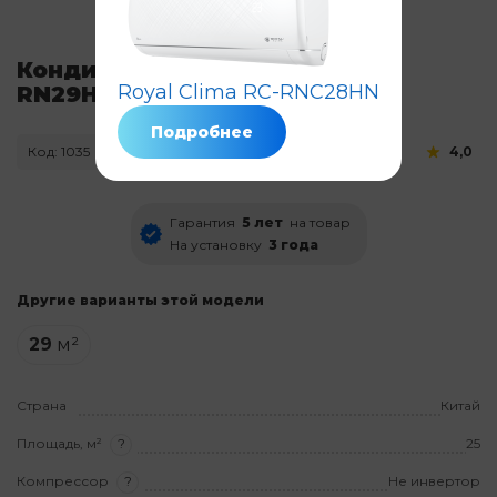
Кондиционер Royal Clima RC-
Royal Clima RC-RNC28HN
RN29HN
Подробнее
Код: 1035
Нет в наличии
4,0
Гарантия
5 лет
на товар
На установку
3 года
Другие варианты этой модели
29
м²
Страна
Китай
Площадь, м²
?
25
Компрессор
?
Не инвертор