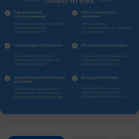
Почему
Гарантийное
500+ моделей в
обслуживание
наличии
Мы официальные дилеры
Целый склад
и даем гарантию
кондиционеров, готовых
производителя
к установке
Оплата при получении
Фиксированная цена
Вы можете оплатить
В конце работ цена не
наличными или картой
изменится, никаких
при получении
скрытых расходов
Аккуратные и вежливые
Шоурум в Москве
мастера
Приезжайте к нам и
Мы любим свое дело. С
протестируйте наш
уважением относимся к
продукт в реальности
вам и вашему имуществу