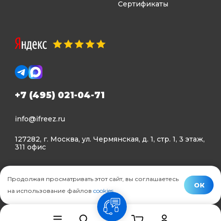
Сертификаты
+7 (495) 021-04-71
info@ifreez.ru
127282, г. Москва, ул. Чермянская, д. 1, стр. 1, 3 этаж,
311 офис
Политика конфиденциальности
Продолжая просматривать этот сайт, вы соглашаетесь
Политика использования Cookies
ОК
на использование файлов
cookies
.
© Ifreez - продажа и установка климатической техники,
связь
2015–2026 г.