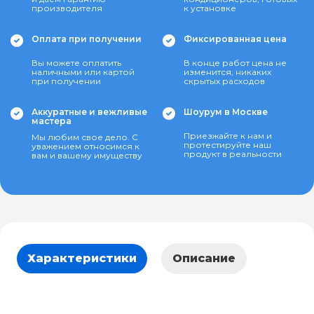
производителя
к установке
Оплата при получении
Фиксированная цена
Вы можете оплатить
В конце работ цена не
наличными или картой
изменится, никаких
при получении
скрытых расходов
Аккуратные и вежливые
Шоурум в Москве
мастера
Приезжайте к нам и
Мы любим свое дело. С
протестируйте наш
уважением относимся к
продукт в реальности
вам и вашему имуществу
Характеристики
Описание