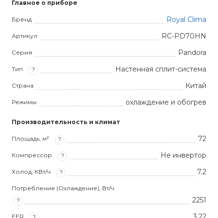
Главное о приборе
Royal Clima
Бренд
RC-PD70HN
Артикул
Pandora
Серия
Настенная сплит-система
Тип
?
Китай
Страна
охлаждение и обогрев
Режимы
Производительность и климат
72
Площадь, м²
?
Не инвертор
Компрессор
?
7.2
Холод, КВт/ч
?
Потребление (Охлаждение), Вт/ч
2251
?
3,22
EER
?