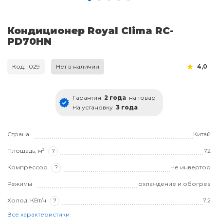
Кондиционер Royal Clima RC-
PD70HN
Код: 1029
Нет в наличии
4,0
Гарантия
2 года
на товар
На установку
3 года
Страна
Китай
Площадь, м²
?
72
Компрессор
?
Не инвертор
Режимы
охлаждение и обогрев
Холод, КВт/ч
?
7.2
Все характеристики