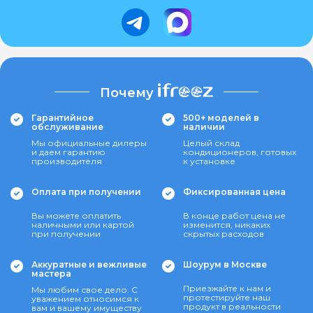
Почему
Гарантийное
500+ моделей в
обслуживание
наличии
Мы официальные дилеры
Целый склад
и даем гарантию
кондиционеров, готовых
производителя
к установке
Оплата при получении
Фиксированная цена
Вы можете оплатить
В конце работ цена не
наличными или картой
изменится, никаких
при получении
скрытых расходов
Аккуратные и вежливые
Шоурум в Москве
мастера
Приезжайте к нам и
Мы любим свое дело. С
протестируйте наш
уважением относимся к
продукт в реальности
вам и вашему имуществу