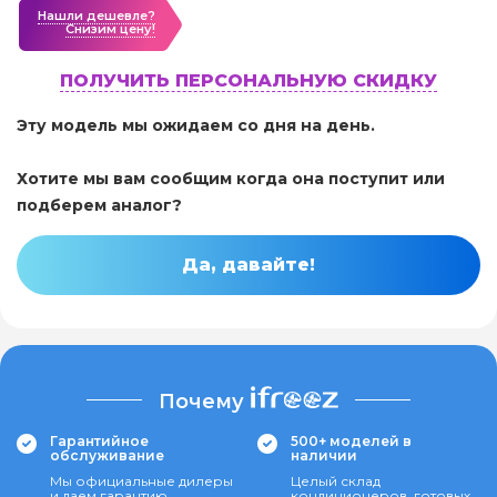
Нашли дешевле?
Cнизим цену!
ПОЛУЧИТЬ ПЕРСОНАЛЬНУЮ СКИДКУ
Эту модель мы ожидаем со дня на день.
Хотите мы вам сообщим когда она поступит или
подберем аналог?
Да, давайте!
Почему
Гарантийное
500+ моделей в
обслуживание
наличии
Мы официальные дилеры
Целый склад
и даем гарантию
кондиционеров, готовых