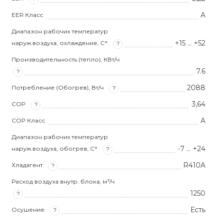
A
EER Класс
Диапазон рабочих температур
+15 … +52
наруж.воздуха, охлаждение, С°
?
Производительность (тепло), КВт/ч
7.6
?
2088
Потребление (Обогрев), Вт/ч
?
3,64
COP
?
A
COP Класс
Диапазон рабочих температур
-7 … +24
наруж.воздуха, обогрев, С°
?
R410A
Хладагент
?
Расход воздуха внутр. блока, м³/ч
1250
?
Есть
Осушение
?