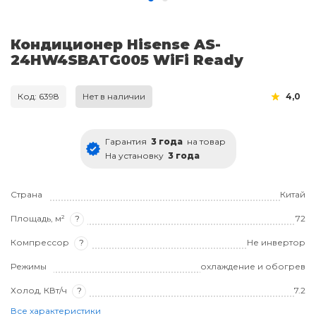
Кондиционер Hisense AS-
24HW4SBATG005 WiFi Ready
Код: 6398
Нет в наличии
4,0
Гарантия
3 года
на товар
На установку
3 года
Страна
Китай
Площадь, м²
?
72
Компрессор
?
Не инвертор
Режимы
охлаждение и обогрев
Холод, КВт/ч
?
7.2
Все характеристики