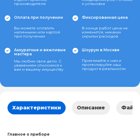
производителя
к установке
Оплата при получении
Фиксированная цена
Вы можете оплатить
В конце работ цена не
наличными или картой
изменится, никаких
при получении
скрытых расходов
Аккуратные и вежливые
Шоурум в Москве
мастера
Приезжайте к нам и
Мы любим свое дело. С
протестируйте наш
уважением относимся к
продукт в реальности
вам и вашему имуществу
Характеристики
Описание
Файл
Главное о приборе