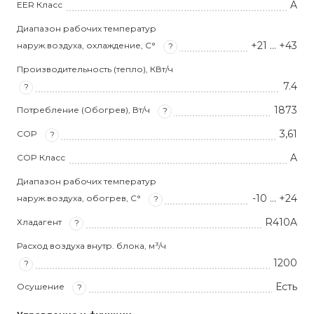
A
EER Класс
Диапазон рабочих температур
+21 … +43
наруж.воздуха, охлаждение, С°
?
Производительность (тепло), КВт/ч
7.4
?
1873
Потребление (Обогрев), Вт/ч
?
3,61
COP
?
A
COP Класс
Диапазон рабочих температур
-10 … +24
наруж.воздуха, обогрев, С°
?
R410A
Хладагент
?
Расход воздуха внутр. блока, м³/ч
1200
?
Есть
Осушение
?