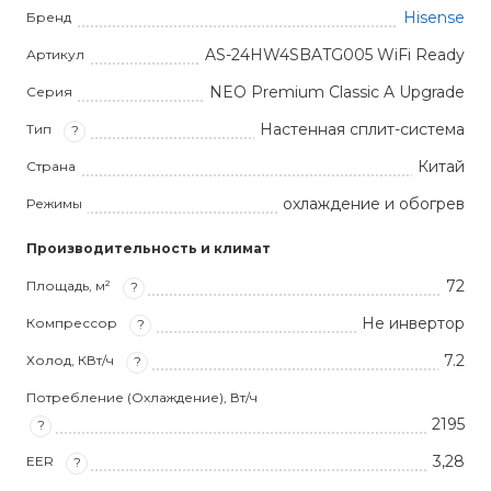
Hisense
Бренд
AS-24HW4SBATG005 WiFi Ready
Артикул
NEO Premium Classic A Upgrade
Серия
Настенная сплит-система
Тип
?
Китай
Страна
охлаждение и обогрев
Режимы
Производительность и климат
72
Площадь, м²
?
Не инвертор
Компрессор
?
7.2
Холод, КВт/ч
?
Потребление (Охлаждение), Вт/ч
2195
?
3,28
EER
?