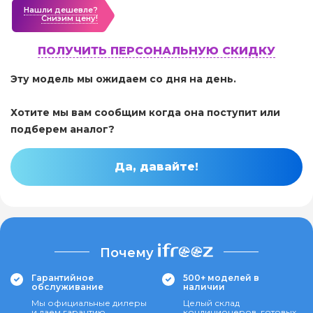
Нашли дешевле?
Cнизим цену!
ПОЛУЧИТЬ ПЕРСОНАЛЬНУЮ СКИДКУ
Эту модель мы ожидаем со дня на день.
Хотите мы вам сообщим когда она поступит или
подберем аналог?
Да, давайте!
Почему
Гарантийное
500+ моделей в
обслуживание
наличии
Мы официальные дилеры
Целый склад
и даем гарантию
кондиционеров, готовых