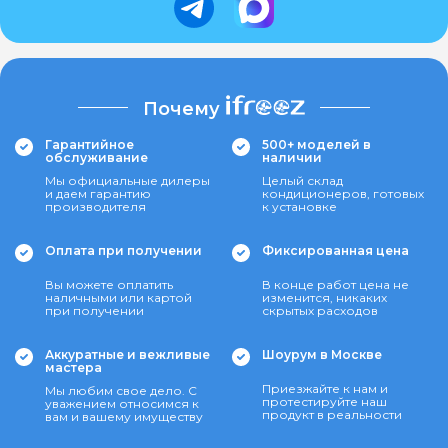
Почему
Гарантийное
500+ моделей в
обслуживание
наличии
Мы официальные дилеры
Целый склад
и даем гарантию
кондиционеров, готовых
производителя
к установке
Оплата при получении
Фиксированная цена
Вы можете оплатить
В конце работ цена не
наличными или картой
изменится, никаких
при получении
скрытых расходов
Аккуратные и вежливые
Шоурум в Москве
мастера
Приезжайте к нам и
Мы любим свое дело. С
протестируйте наш
уважением относимся к
продукт в реальности
вам и вашему имуществу