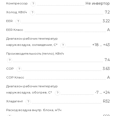
Не инвертор
Компрессор
?
7.2
Холод, КВт/ч
?
3.22
EER
?
A
EER Класс
Диапазон рабочих температур
+18 … +43
наруж.воздуха, охлаждение, С°
?
Производительность (тепло), КВт/ч
7.4
?
3.63
COP
?
A
COP Класс
Диапазон рабочих температур
-7 … +24
наруж.воздуха, обогрев, С°
?
R32
Хладагент
?
Расход воздуха внутр. блока, м³/ч