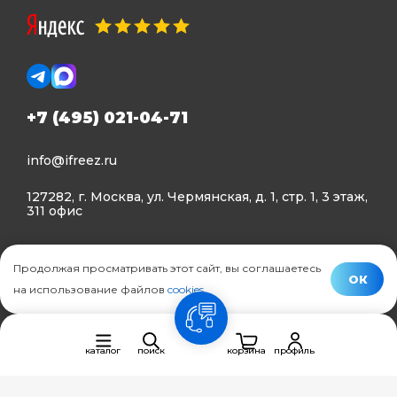
+7 (495) 021-04-71
info@ifreez.ru
127282, г. Москва, ул. Чермянская, д. 1, стр. 1, 3 этаж,
311 офис
Политика конфиденциальности
Продолжая просматривать этот сайт, вы соглашаетесь
Политика использования Cookies
ОК
на использование файлов
cookies
.
© Ifreez - продажа и установка климатической техники,
связь
2015–2026 г.
каталог
поиск
корзина
профиль