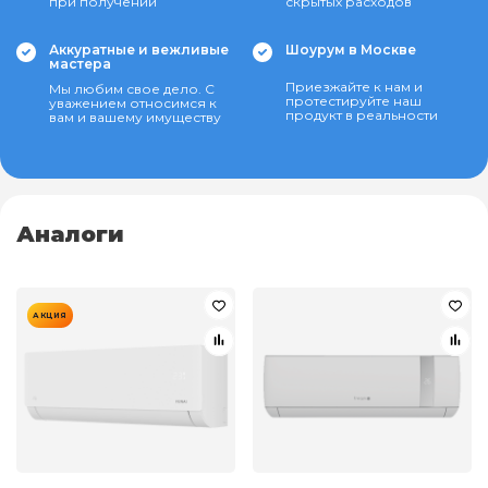
при получении
скрытых расходов
Аккуратные и вежливые
Шоурум в Москве
мастера
Приезжайте к нам и
Мы любим свое дело. С
протестируйте наш
уважением относимся к
продукт в реальности
вам и вашему имуществу
Аналоги
АКЦИЯ