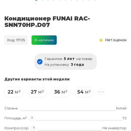
Кондиционер FUNAI RAC-
SNN70HP.D07
Код: 11705
В наличии
Нет оценок
Гарантия
5 лет
на товар
На установку
3 года
Другие варианты этой модели
22
м²
27
м²
36
м²
54
м²
Страна
Китай
Площадь, м²
?
72
Компрессор
?
Не инвертор