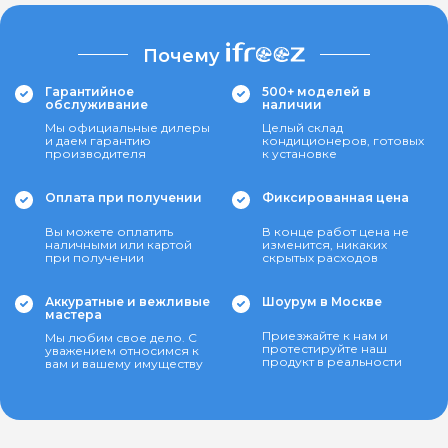
Почему
Гарантийное
500+ моделей в
обслуживание
наличии
Мы официальные дилеры
Целый склад
и даем гарантию
кондиционеров, готовых
производителя
к установке
Оплата при получении
Фиксированная цена
Вы можете оплатить
В конце работ цена не
наличными или картой
изменится, никаких
при получении
скрытых расходов
Аккуратные и вежливые
Шоурум в Москве
мастера
Приезжайте к нам и
Мы любим свое дело. С
протестируйте наш
уважением относимся к
продукт в реальности
вам и вашему имуществу