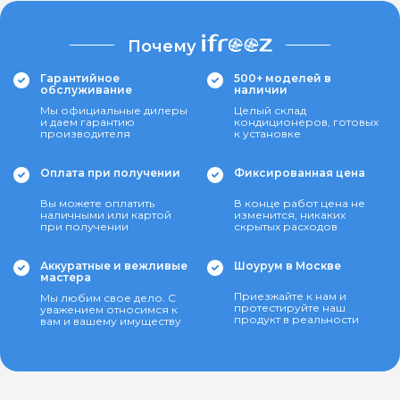
Почему
Гарантийное
500+ моделей в
обслуживание
наличии
Мы официальные дилеры
Целый склад
и даем гарантию
кондиционеров, готовых
производителя
к установке
Оплата при получении
Фиксированная цена
Вы можете оплатить
В конце работ цена не
наличными или картой
изменится, никаких
при получении
скрытых расходов
Аккуратные и вежливые
Шоурум в Москве
мастера
Приезжайте к нам и
Мы любим свое дело. С
протестируйте наш
уважением относимся к
продукт в реальности
вам и вашему имуществу