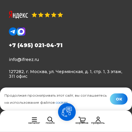
+7 (495) 021-04-71
info@ifreez.ru
127282, г. Москва, ул. Чермянская, д. 1, стр. 1, 3 этаж,
311 офис
Политика конфиденциальности
Продолжая просматривать этот сайт, вы соглашаетесь
Политика использования Cookies
ОК
на использование файлов
cookies
.
© Ifreez - продажа и установка климатической техники,
связь
2015–2026 г.
каталог
поиск
корзина
профиль