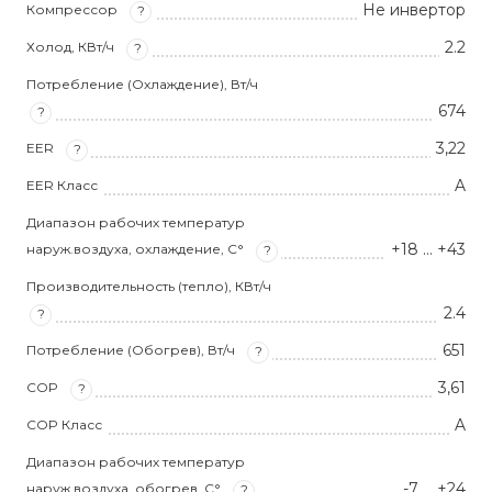
Не инвертор
Компрессор
?
2.2
Холод, КВт/ч
?
Потребление (Охлаждение), Вт/ч
674
?
3,22
EER
?
A
EER Класс
Диапазон рабочих температур
+18 … +43
наруж.воздуха, охлаждение, С°
?
Производительность (тепло), КВт/ч
2.4
?
651
Потребление (Обогрев), Вт/ч
?
3,61
COP
?
A
COP Класс
Диапазон рабочих температур
-7 … +24
наруж.воздуха, обогрев, С°
?