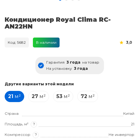
Кондиционер Royal Clima RC-
AN22HN
Код: 5682
В наличии
3,0
Гарантия
3 года
на товар
На установку
3 года
Другие варианты этой модели
21
м²
27
м²
53
м²
72
м²
Страна
Китай
Площадь, м²
?
21
Компрессор
?
Не инвертор