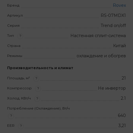
Rovex
Бренд
RS-07MDX1
Артикул
Trend on/off
Серия
Настенная сплит-система
Тип
?
Китай
Страна
охлаждение и обогрев
Режимы
Производительность и климат
21
Площадь, м²
?
Не инвертор
Компрессор
?
2.1
Холод, КВт/ч
?
Потребление (Охлаждение), Вт/ч
640
?
3,21
EER
?