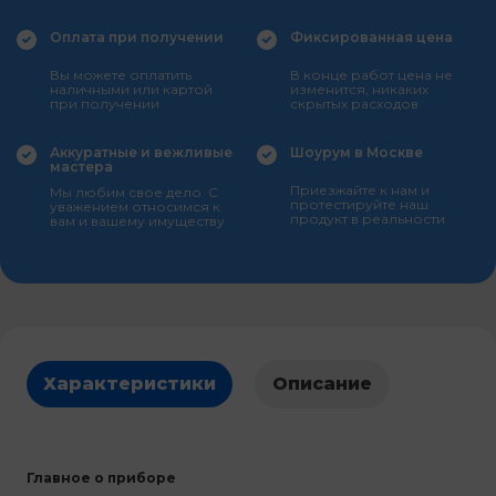
Оплата при получении
Фиксированная цена
Вы можете оплатить
В конце работ цена не
наличными или картой
изменится, никаких
при получении
скрытых расходов
Аккуратные и вежливые
Шоурум в Москве
мастера
Приезжайте к нам и
Мы любим свое дело. С
протестируйте наш
уважением относимся к
продукт в реальности
вам и вашему имуществу
Характеристики
Описание
Главное о приборе