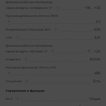
Диапазон рабочих температур
+18 … +43
наруж.воздуха, охлаждение, С°
?
Производительность (тепло), КВт/ч
2.2
?
609
Потребление (Обогрев), Вт/ч
?
3,61
COP
?
Диапазон рабочих температур
-7 … +24
наруж.воздуха, обогрев, С°
?
R410A
Хладагент
?
Расход воздуха внутр. блока, м³/ч
485
?
Есть
Осушение
?
Управление и функции
Опция
Wi-fi
?