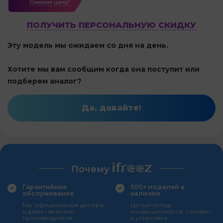
Cнизим цену!
ПОЛУЧИТЬ ПЕРСОНАЛЬНУЮ СКИДКУ
Эту модель мы ожидаем со дня на день.
Хотите мы вам сообщим когда она поступит или
подберем аналог?
Да, давайте!
Почему
Гарантийное
500+ моделей в
обслуживание
наличии
Мы официальные дилеры
Целый склад
и даем гарантию
кондиционеров, готовых
производителя
к установке