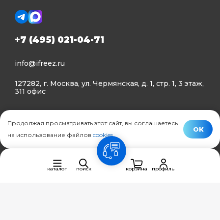
+7 (495) 021-04-71
info@ifreez.ru
127282, г. Москва, ул. Чермянская, д. 1, стр. 1, 3 этаж,
311 офис
Политика конфиденциальности
Продолжая просматривать этот сайт, вы соглашаетесь
Политика использования Cookies
ОК
на использование файлов
cookies
.
© Ifreez - продажа и установка климатической техники,
связь
2015–2026 г.
каталог
поиск
корзина
профиль