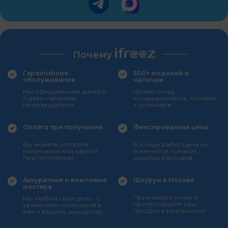
Почему
Гарантийное
500+ моделей в
обслуживание
наличии
Мы официальные дилеры
Целый склад
и даем гарантию
кондиционеров, готовых
производителя
к установке
Оплата при получении
Фиксированная цена
Вы можете оплатить
В конце работ цена не
наличными или картой
изменится, никаких
при получении
скрытых расходов
Аккуратные и вежливые
Шоурум в Москве
мастера
Приезжайте к нам и
Мы любим свое дело. С
протестируйте наш
уважением относимся к
продукт в реальности
вам и вашему имуществу