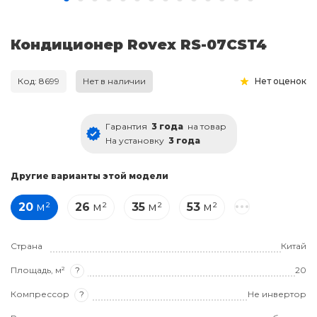
Кондиционер Rovex RS-07CST4
Код: 8699
Нет в наличии
Нет оценок
Гарантия
3 года
на товар
На установку
3 года
Другие варианты этой модели
20
м²
26
м²
35
м²
53
м²
Страна
Китай
Площадь, м²
?
20
Компрессор
?
Не инвертор