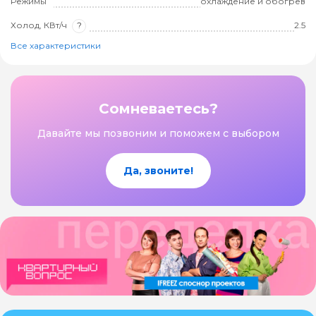
Режимы
охлаждение и обогрев
Холод, КВт/ч
?
2.5
Все характеристики
Сомневаетесь?
Давайте мы позвоним и поможем с выбором
Да, звоните!