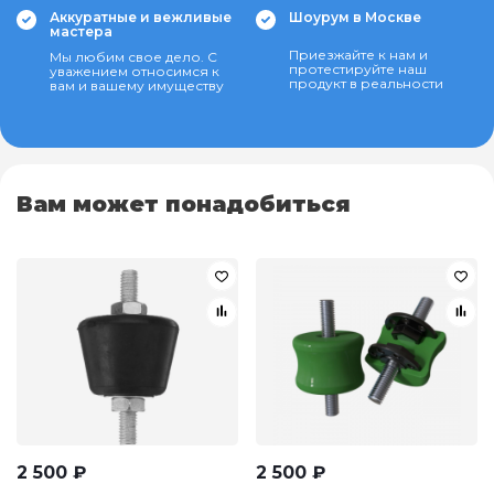
Аккуратные и вежливые
Шоурум в Москве
мастера
Приезжайте к нам и
Мы любим свое дело. С
протестируйте наш
уважением относимся к
продукт в реальности
вам и вашему имуществу
Вам может понадобиться
2 500
₽
2 500
₽