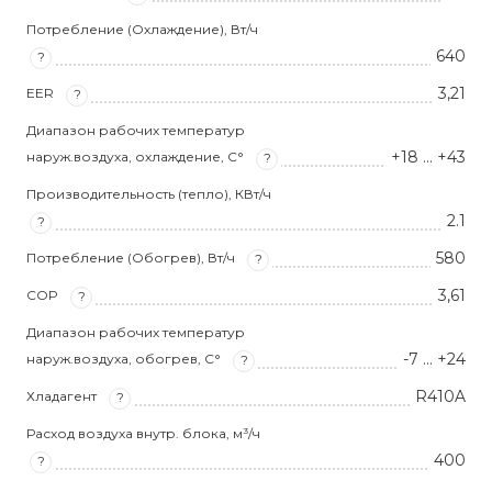
Потребление (Охлаждение), Вт/ч
640
?
3,21
EER
?
Диапазон рабочих температур
+18 … +43
наруж.воздуха, охлаждение, С°
?
Производительность (тепло), КВт/ч
2.1
?
580
Потребление (Обогрев), Вт/ч
?
3,61
COP
?
Диапазон рабочих температур
-7 … +24
наруж.воздуха, обогрев, С°
?
R410A
Хладагент
?
Расход воздуха внутр. блока, м³/ч
400
?