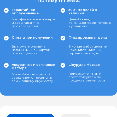
Почему
Гарантийное
500+ моделей в
обслуживание
наличии
Мы официальные дилеры
Целый склад
и даем гарантию
кондиционеров, готовых
производителя
к установке
Оплата при получении
Фиксированная цена
Вы можете оплатить
В конце работ цена не
наличными или картой
изменится, никаких
при получении
скрытых расходов
Аккуратные и вежливые
Шоурум в Москве
мастера
Приезжайте к нам и
Мы любим свое дело. С
протестируйте наш
уважением относимся к
продукт в реальности
вам и вашему имуществу