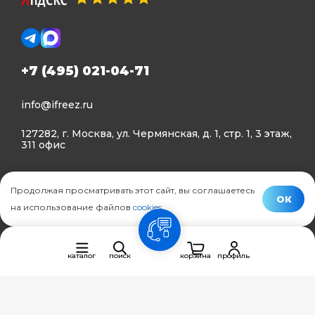
+7 (495) 021-04-71
info@ifreez.ru
127282, г. Москва, ул. Чермянская, д. 1, стр. 1, 3 этаж,
311 офис
Политика конфиденциальности
Продолжая просматривать этот сайт, вы соглашаетесь
Политика использования Cookies
ОК
на использование файлов
cookies
.
© Ifreez - продажа и установка климатической техники,
связь
2015–2026 г.
каталог
поиск
корзина
профиль