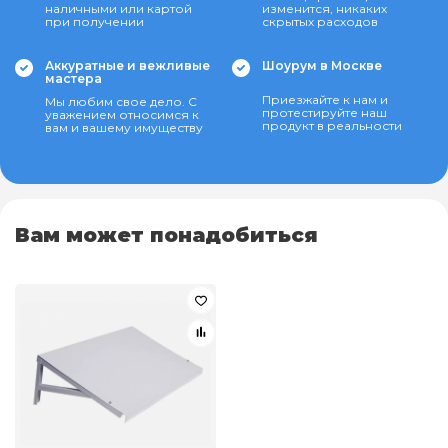
наличными или картой
изменится, никаких
при получении
скрытых расходов
Аккуратные и вежливые
Шоурум в Москве
мастера
Приезжайте к нам и
Мы любим свое дело. С
протестируйте наш
уважением относимся к
продукт в реальности
вам и вашему имуществу
Вам может понадобиться