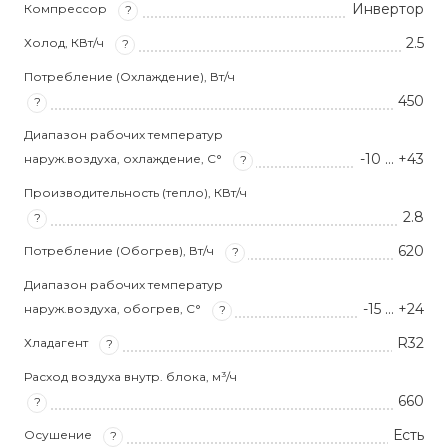
Инвертор
Компрессор
?
2.5
Холод, КВт/ч
?
Потребление (Охлаждение), Вт/ч
450
?
Диапазон рабочих температур
-10 … +43
наруж.воздуха, охлаждение, С°
?
Производительность (тепло), КВт/ч
2.8
?
620
Потребление (Обогрев), Вт/ч
?
Диапазон рабочих температур
-15 … +24
наруж.воздуха, обогрев, С°
?
R32
Хладагент
?
Расход воздуха внутр. блока, м³/ч
660
?
Есть
Осушение
?