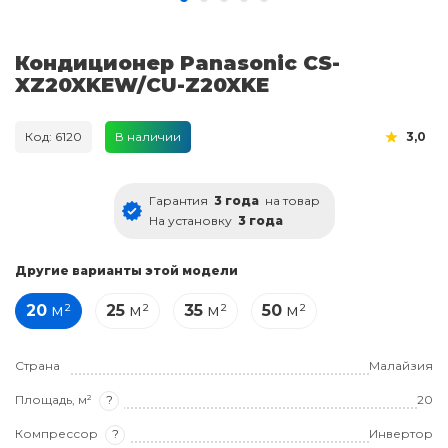
Кондиционер Panasonic CS-
XZ20XKEW/CU-Z20XKE
Код: 6120
В наличии
3,0
Гарантия
3 года
на товар
На установку
3 года
Другие варианты этой модели
20
м²
25
м²
35
м²
50
м²
Страна
Малайзия
Площадь, м²
?
20
Компрессор
?
Инвертор