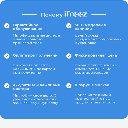
Почему
Гарантийное
500+ моделей в
обслуживание
наличии
Мы официальные дилеры
Целый склад
и даем гарантию
кондиционеров, готовых
производителя
к установке
Оплата при получении
Фиксированная цена
Вы можете оплатить
В конце работ цена не
наличными или картой
изменится, никаких
при получении
скрытых расходов
Аккуратные и вежливые
Шоурум в Москве
мастера
Приезжайте к нам и
Мы любим свое дело. С
протестируйте наш
уважением относимся к
продукт в реальности
вам и вашему имуществу