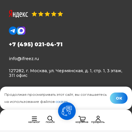
+7 (495) 021-04-71
info@ifreez.ru
127282, г. Москва, ул. Чермянская, д. 1, стр. 1, 3 этаж,
311 офис
Политика конфиденциальности
Продолжая просматривать этот сайт, вы соглашаетесь
Политика использования Cookies
ОК
на использование файлов
cookies
.
© Ifreez - продажа и установка климатической техники,
связь
2015–2026 г.
каталог
поиск
корзина
профиль