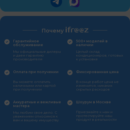
Почему
Гарантийное
500+ моделей в
обслуживание
наличии
Мы официальные дилеры
Целый склад
и даем гарантию
кондиционеров, готовых
производителя
к установке
Оплата при получении
Фиксированная цена
Вы можете оплатить
В конце работ цена не
наличными или картой
изменится, никаких
при получении
скрытых расходов
Аккуратные и вежливые
Шоурум в Москве
мастера
Приезжайте к нам и
Мы любим свое дело. С
протестируйте наш
уважением относимся к
продукт в реальности
вам и вашему имуществу