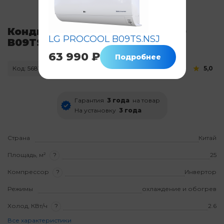
Кондиционер LG PROCOOL ECO
LG PROCOOL B09TS.NSJ
B09TS.NSAR
63 990 ₽
Подробнее
Код: 5681
Нет в наличии
5,0
Гарантия
3 года
на товар
На установку
3 года
Страна
Китай
Площадь, м²
?
25
Компрессор
?
Инвертор
Режимы
охлаждение и обогрев
Холод, КВт/ч
?
2.6
Все характеристики