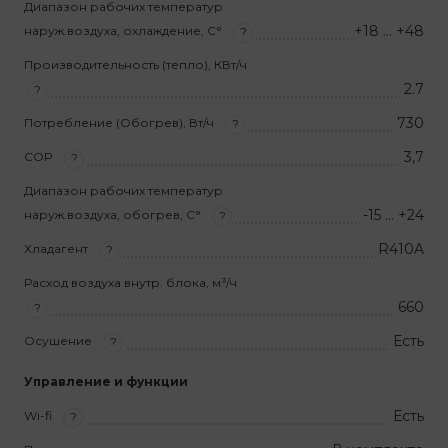
Диапазон рабочих температур
+18 … +48
наруж.воздуха, охлаждение, С°
?
Производительность (тепло), КВт/ч
2.7
?
730
Потребление (Обогрев), Вт/ч
?
3,7
COP
?
Диапазон рабочих температур
-15 … +24
наруж.воздуха, обогрев, С°
?
R410A
Хладагент
?
Расход воздуха внутр. блока, м³/ч
660
?
Есть
Осушение
?
Управление и функции
Есть
Wi-fi
?