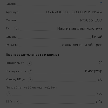
LG
Бренд
LG PROCOOL ECO B09TS.NSAR
Артикул
ProCool ECO
Серия
Настенная сплит-система
Тип
?
Китай
Страна
охлаждение и обогрев
Режимы
Производительность и климат
25
Площадь, м²
?
Инвертор
Компрессор
?
2.6
Холод, КВт/ч
?
Потребление (Охлаждение), Вт/ч
765
?
3,45
EER
?