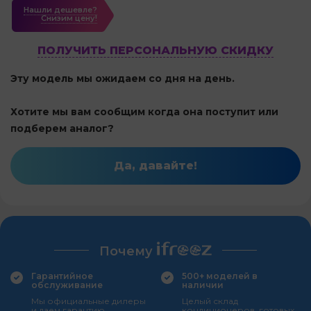
Нашли дешевле?
Cнизим цену!
ПОЛУЧИТЬ ПЕРСОНАЛЬНУЮ СКИДКУ
Эту модель мы ожидаем со дня на день.
Хотите мы вам сообщим когда она поступит или
подберем аналог?
Да, давайте!
Почему
Гарантийное
500+ моделей в
обслуживание
наличии
Мы официальные дилеры
Целый склад
и даем гарантию
кондиционеров, готовых