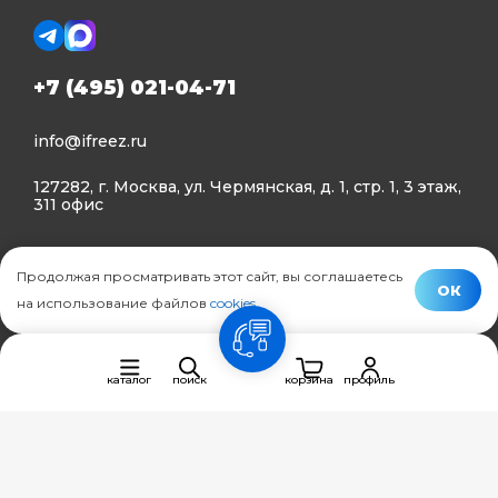
+7 (495) 021-04-71
info@ifreez.ru
127282, г. Москва, ул. Чермянская, д. 1, стр. 1, 3 этаж,
311 офис
Политика конфиденциальности
Продолжая просматривать этот сайт, вы соглашаетесь
Политика использования Cookies
ОК
на использование файлов
cookies
.
© Ifreez - продажа и установка климатической техники,
связь
2015–2026 г.
каталог
поиск
корзина
профиль