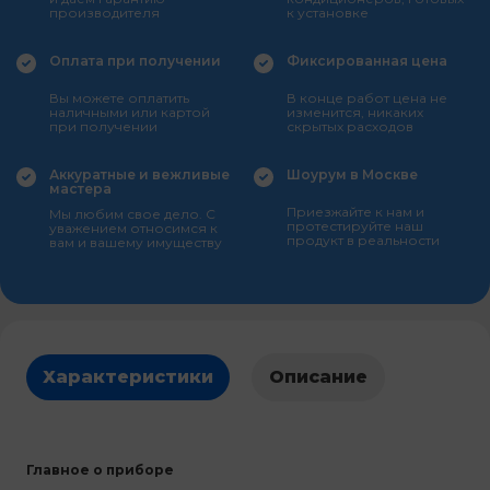
производителя
к установке
Оплата при получении
Фиксированная цена
Вы можете оплатить
В конце работ цена не
наличными или картой
изменится, никаких
при получении
скрытых расходов
Аккуратные и вежливые
Шоурум в Москве
мастера
Приезжайте к нам и
Мы любим свое дело. С
протестируйте наш
уважением относимся к
продукт в реальности
вам и вашему имуществу
Характеристики
Описание
Главное о приборе