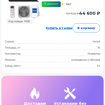
В наличии
Нет
44 600 ₽
53 520 ₽
Код товара: 11592
Купить в 1 клик
В корзину
Страна
Китай
Площадь, м²
34
Компрессор
Инвертор
Режимы
охлаждение и обогрев
Холод, КВт/ч
3.4
Доставим
Установим без