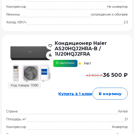
Компрессор
Не инвертор
Режимы
охлаждение и обогрев
Холод, КВт/ч
2.3
Кондиционер Haier
AS20HQJ2HRA-B /
1U20HQJ2FRA
В наличии
Нет
36 500 ₽
43 800 ₽
Код товара: 11590
Купить в 1 клик
В корзину
Страна
Китай
Площадь, м²
21
Компрессор
Инвертор