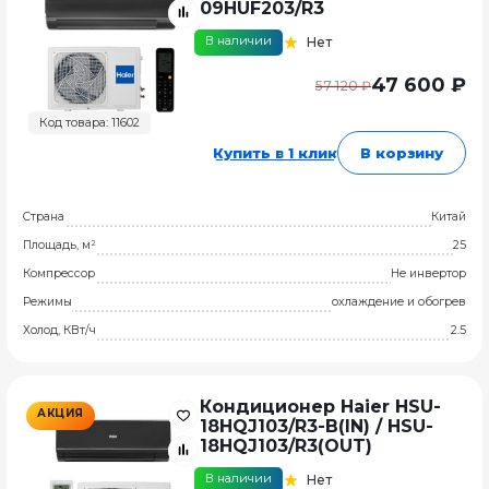
09HUF203/R3
В наличии
Нет
47 600 ₽
57 120 ₽
Код товара: 11602
Купить в 1 клик
В корзину
Страна
Китай
Площадь, м²
25
Компрессор
Не инвертор
Режимы
охлаждение и обогрев
Холод, КВт/ч
2.5
Кондиционер Haier HSU-
АКЦИЯ
18HQJ103/R3-B(IN) / HSU-
18HQJ103/R3(OUT)
В наличии
Нет