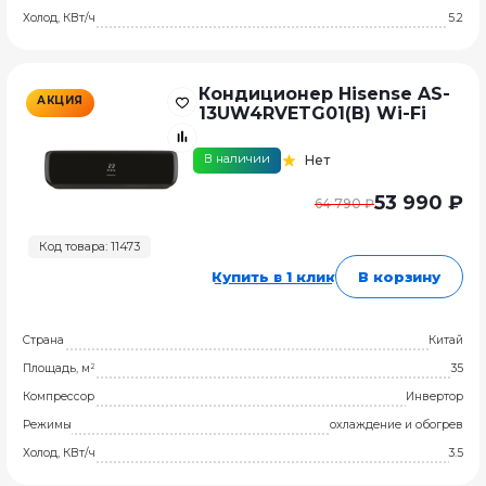
Холод, КВт/ч
5.2
Кондиционер Hisense AS-
АКЦИЯ
13UW4RVETG01(B) Wi-Fi
В наличии
Нет
53 990 ₽
64 790 ₽
Код товара: 11473
Купить в 1 клик
В корзину
Страна
Китай
Площадь, м²
35
Компрессор
Инвертор
Режимы
охлаждение и обогрев
Холод, КВт/ч
3.5