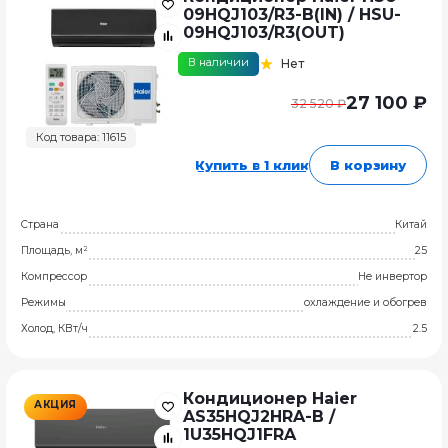
09HQJ103/R3-B(IN) / HSU-
09HQJ103/R3(OUT)
В наличии
Нет
27 100 ₽
32 520 ₽
Код товара: 11615
Купить в 1 клик
В корзину
Страна
Китай
Площадь, м²
25
Компрессор
Не инвертор
Режимы
охлаждение и обогрев
Холод, КВт/ч
2.5
Кондиционер Haier
АКЦИЯ
AS35HQJ2HRA-B /
1U35HQJ1FRA