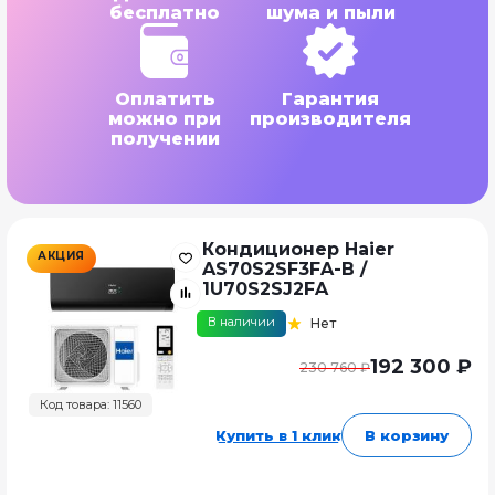
бесплатно
шума и пыли
Оплатить
Гарантия
можно при
производителя
получении
Кондиционер Haier
АКЦИЯ
AS70S2SF3FA-B /
1U70S2SJ2FA
В наличии
Нет
192 300 ₽
230 760 ₽
Код товара: 11560
Купить в 1 клик
В корзину