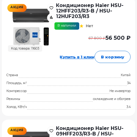
Кондиционер Haier HSU-
АКЦИЯ
12HFF203/R3-B / HSU-
12HUF203/R3
В наличии
Нет
56 500 ₽
67 800 ₽
Код товара: 11603
Купить в 1 клик
В корзину
Страна
Китай
Площадь, м²
34
Компрессор
Не инвертор
Режимы
охлаждение и обогрев
Холод, КВт/ч
3.4
Кондиционер Haier HSU-
АКЦИЯ
09HFF203/R3-B / HSU-