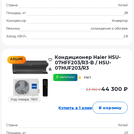
Страна
Китай
Площадь, м²
28
Компрессор
Инвертор
Режимы
охлаждение и обогрев
Холод, КВт/ч
2.8
Кондиционер Haier HSU-
АКЦИЯ
07HFF203/R3-B / HSU-
07HUF203/R3
В наличии
Нет
44 300 ₽
53 160 ₽
Код товара: 11601
Купить в 1 клик
В корзину
Страна
Китай
Площадь, м²
23