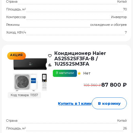
Страна
Китай
Площадь, м²
70
Компрессор
Инвертор
Режимы
охлаждение и обогрев
Холод, КВт/ч
7
Кондиционер Haier
АКЦИЯ
AS25S2SF3FA-B /
1U25S2SM3FA
В наличии
Нет
87 800 ₽
105 360 ₽
Код товара: 11557
Купить в 1 клик
В корзину
Страна
Китай
Площадь, м²
26