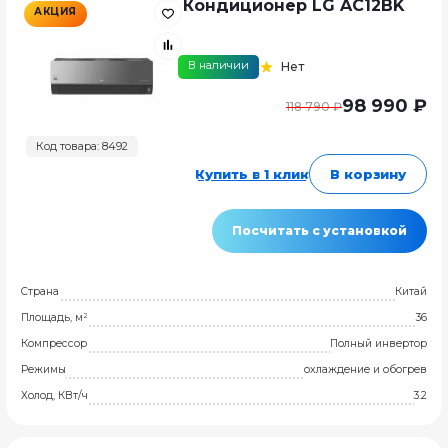
Кондиционер LG AC12BK
АКЦИЯ
В наличии
Нет
98 990 ₽
118 790 ₽
Код товара: 8492
Купить в 1 клик
В корзину
Посчитать с установкой
Страна
Китай
Площадь, м²
36
Компрессор
Полный инвертор
Режимы
охлаждение и обогрев
Холод, КВт/ч
3.2