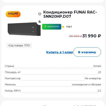
Кондиционер FUNAI RAC-
АКЦИЯ
SNN20HP.D07
В наличии
Нет
31 990 ₽
38 390 ₽
Код товара: 11701
Купить в 1 клик
В корзину
Страна
Китай
Площадь, м²
22
Компрессор
Не инвертор
Режимы
охлаждение и обогрев
Холод, КВт/ч
2.2