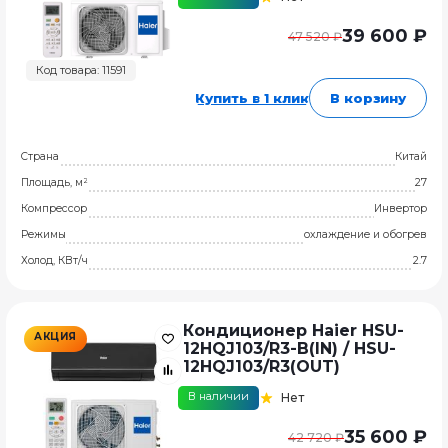
39 600 ₽
47 520 ₽
Код товара: 11591
Купить в 1 клик
В корзину
Страна
Китай
Площадь, м²
27
Компрессор
Инвертор
Режимы
охлаждение и обогрев
Холод, КВт/ч
2.7
Кондиционер Haier HSU-
АКЦИЯ
12HQJ103/R3-B(IN) / HSU-
12HQJ103/R3(OUT)
В наличии
Нет
35 600 ₽
42 720 ₽