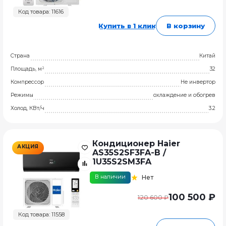
Код товара: 11616
Купить в 1 клик
В корзину
Страна
Китай
Площадь, м²
32
Компрессор
Не инвертор
Режимы
охлаждение и обогрев
Холод, КВт/ч
3.2
Кондиционер Haier
АКЦИЯ
AS35S2SF3FA-B /
1U35S2SM3FA
В наличии
Нет
100 500 ₽
120 600 ₽
Код товара: 11558