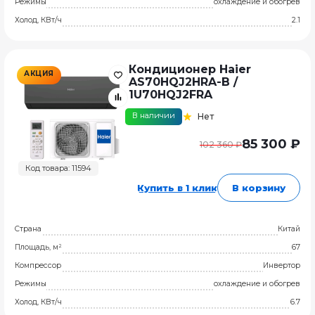
Режимы
охлаждение и обогрев
Холод, КВт/ч
2.1
Кондиционер Haier
АКЦИЯ
AS70HQJ2HRA-B /
1U70HQJ2FRA
В наличии
Нет
85 300 ₽
102 360 ₽
Код товара: 11594
Купить в 1 клик
В корзину
Страна
Китай
Площадь, м²
67
Компрессор
Инвертор
Режимы
охлаждение и обогрев
Холод, КВт/ч
6.7