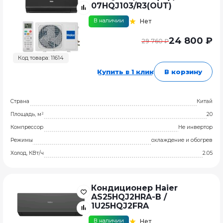
07HQJ103/R3(OUT)
В наличии
Нет
24 800 ₽
29 760 ₽
Код товара: 11614
Купить в 1 клик
В корзину
Страна
Китай
Площадь, м²
20
Компрессор
Не инвертор
Режимы
охлаждение и обогрев
Холод, КВт/ч
2.05
Кондиционер Haier
AS25HQJ2HRA-B /
1U25HQJ2FRA
В наличии
Нет