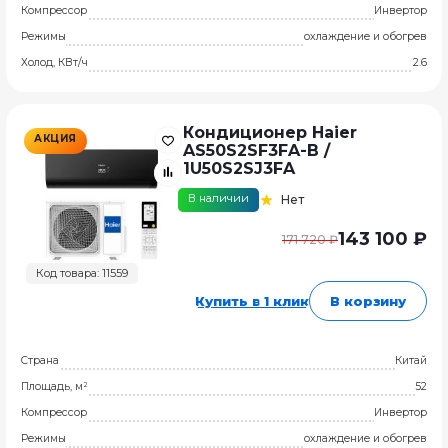
Компрессор
Инвертор
Режимы
охлаждение и обогрев
Холод, КВт/ч
2.6
Кондиционер Haier
АКЦИЯ
AS50S2SF3FA-B /
1U50S2SJ3FA
В наличии
Нет
143 100 ₽
171 720 ₽
Код товара: 11559
Купить в 1 клик
В корзину
Страна
Китай
Площадь, м²
52
Компрессор
Инвертор
Режимы
охлаждение и обогрев