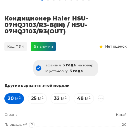
Кондиционер Haier HSU-
07HQJ103/R3-B(IN) / HSU-
07HQJ103/R3(OUT)
Код: 11614
В наличии
Нет оценок
Гарантия
3 года
на товар
На установку
3 года
Другие варианты этой модели
20
м²
25
м²
32
м²
48
м²
Страна
Китай
Площадь, м²
?
20