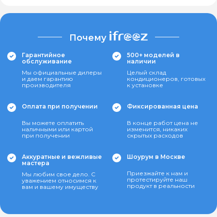
Почему
Гарантийное
500+ моделей в
обслуживание
наличии
Мы официальные дилеры
Целый склад
и даем гарантию
кондиционеров, готовых
производителя
к установке
Оплата при получении
Фиксированная цена
Вы можете оплатить
В конце работ цена не
наличными или картой
изменится, никаких
при получении
скрытых расходов
Аккуратные и вежливые
Шоурум в Москве
мастера
Приезжайте к нам и
Мы любим свое дело. С
протестируйте наш
уважением относимся к
продукт в реальности
вам и вашему имуществу