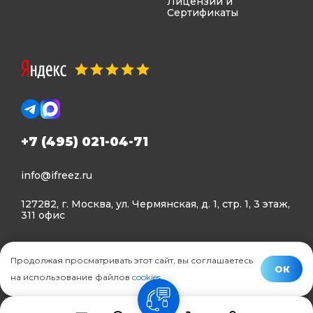
Лицензии и
Сертификаты
+7 (495) 021-04-71
info@ifreez.ru
127282, г. Москва, ул. Чермянская, д. 1, стр. 1, 3 этаж,
311 офис
Политика конфиденциальности
Продолжая просматривать этот сайт, вы соглашаетесь
Политика использования Cookies
ОК
на использование файлов
cookies
.
© Ifreez - продажа и установка климатической техники,
связь
2015–2026 г.