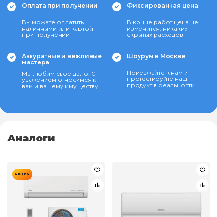
Оплата при получении
Фиксированная цена
Вы можете оплатить
В конце работ цена не
наличными или картой
изменится, никаких
при получении
скрытых расходов
Аккуратные и вежливые
Шоурум в Москве
мастера
Приезжайте к нам и
Мы любим свое дело. С
протестируйте наш
уважением относимся к
продукт в реальности
вам и вашему имуществу
Аналоги
АКЦИЯ