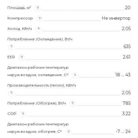
20
Площадь, м²
?
Не инвертор
Компрессор
?
2.05
Холод, КВт/ч
?
Потребление (Охлаждение), Вт/ч
635
?
2.61
EER
?
Диапазон рабочих температур
18 … 43
наруж.воздуха, охлаждение, С°
?
Производительность (тепло), КВт/ч
2.05
?
785
Потребление (Обогрев), Вт/ч
?
3.22
COP
?
Диапазон рабочих температур
-7 … 24
наруж.воздуха, обогрев, С°
?