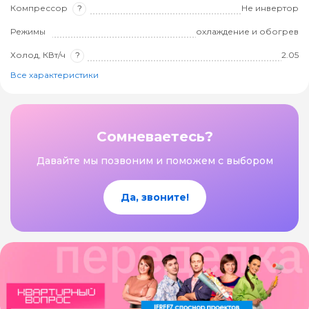
Компрессор
?
Не инвертор
Режимы
охлаждение и обогрев
Холод, КВт/ч
?
2.05
Все характеристики
Сомневаетесь?
Давайте мы позвоним и поможем с выбором
Да, звоните!