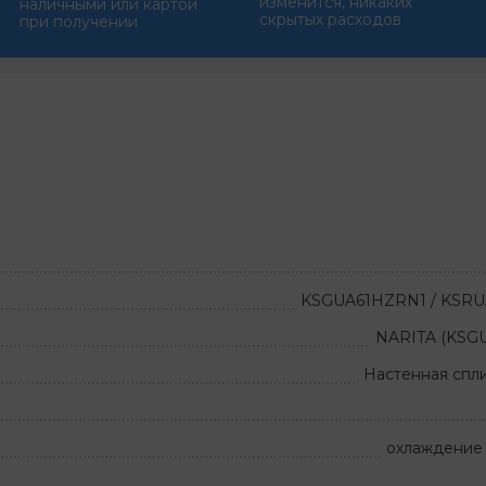
изменится, никаких
наличными или картой
скрытых расходов
при получении
KSGUA61HZRN1 / KSR
NARITA (KSG
Настенная спл
охлаждение 