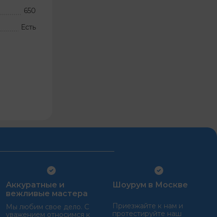
650
Есть
Аккуратные и
Шоурум в Москве
вежливые мастера
Приезжайте к нам и
Мы любим свое дело. С
протестируйте наш
уважением относимся к