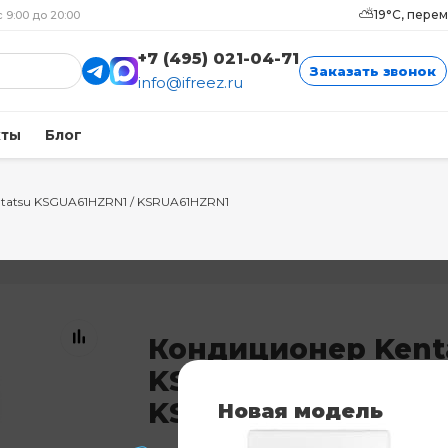
⛅
19°C, пере
с 9:00 до 20:00
+7 (495) 021-04-71
Заказать звонок
info@ifreez.ru
кты
Блог
tatsu KSGUA61HZRN1 / KSRUA61HZRN1
Кондиционер Kent
KSGUA61HZRN1 /
KSRUA61HZRN1
Новая модель