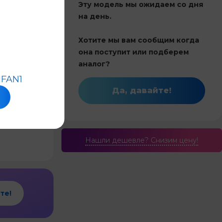
Эту модель мы ожидаем со дня
ет оценок
на день.
Хотите мы вам сообщим когда
Китай
она поступит или подберем
60
аналог?
Инвертор
HFAN1
Да, давайте!
и обогрев
6.2
Нашли дешевле? Cнизим цену!
те!