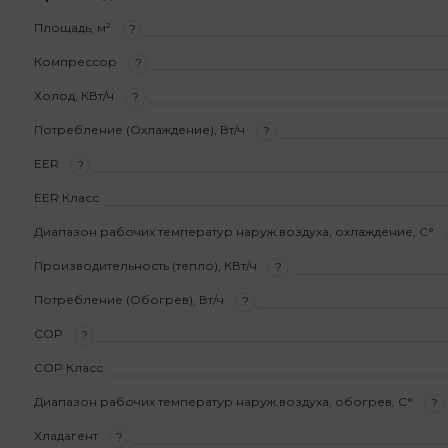
Площадь, м²
?
Компрессор
?
Холод, КВт/ч
?
Потребление (Охлаждение), Вт/ч
?
EER
?
EER Класс
Диапазон рабочих температур наруж.воздуха, охлаждение, С°
Производительность (тепло), КВт/ч
?
Потребление (Обогрев), Вт/ч
?
COP
?
COP Класс
Диапазон рабочих температур наруж.воздуха, обогрев, С°
?
Хладагент
?