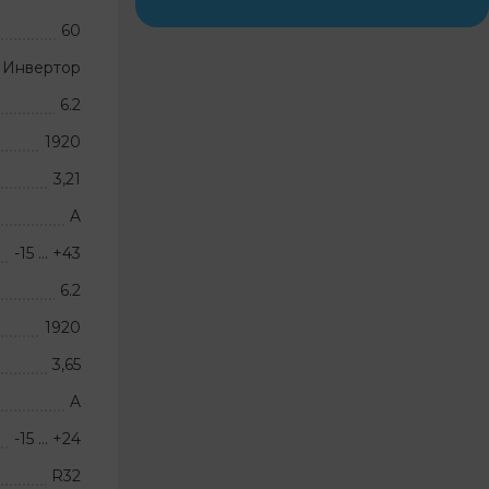
60
Инвертор
6.2
1920
3,21
A
-15 … +43
6.2
1920
3,65
A
-15 … +24
R32