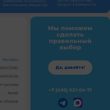
протестируйте наш
уважением относимся к
продукт в реальности
вам и вашему имуществу
Мы поможем
сделать
правильный
выбор
Kentatsu
Да, давайте!
UA61HZRN1
UA/KSRUA)
ит-система
+7 (495) 021-04-71
Китай
и обогрев