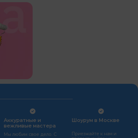
Аккуратные и
Шоурум в Москве
вежливые мастера
Приезжайте к нам и
Мы любим свое дело. С