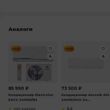
Аналоги
АКЦИЯ
АКЦИЯ
85 990
₽
73 500
₽
Кондиционер Electrolux
Кондиционер Aeronik ASI
EACS-24HSM/N3
24HS5/ASO-24...
Нет оценок
3,0