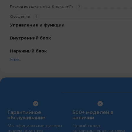
Расход воздуха внутр. блока, м³/ч
?
Осушение
?
Управление и функции
Внутренний блок
Наружный блок
Ещё...
Гарантийное
500+ моделей в
обслуживание
наличии
Мы официальные дилеры
Целый склад
и даем гарантию
кондиционеров, готовых