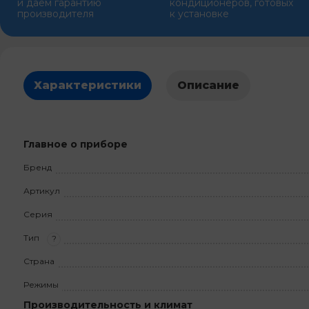
и даем гарантию
кондиционеров, готовых
производителя
к установке
Характеристики
Описание
Главное о приборе
Бренд
Артикул
Серия
Тип
?
Страна
Режимы
Производительность и климат