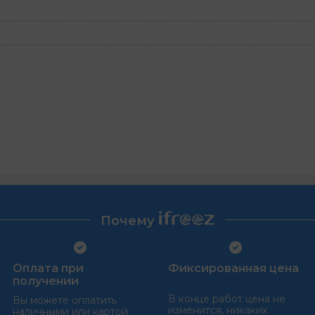
Почему
Оплата при
Фиксированная цена
получении
В конце работ цена не
Вы можете оплатить
изменится, никаких
наличными или картой