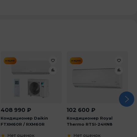
АКЦИЯ
АКЦИЯ
408 990
₽
102 600
₽
2
Кондиционер Daikin
Кондиционер Royal
К
FTXM60R / RXM60R
Thermo RTSI-24HN8
F
Нет оценок
Нет оценок