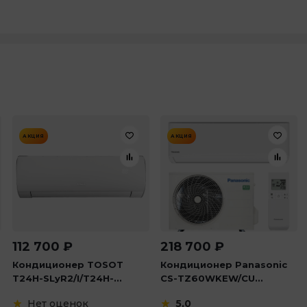
АКЦИЯ
АКЦИЯ
112 700
₽
218 700
₽
-
Кондиционер TOSOT
Кондиционер Panasonic
T24H-SLyR2/I/T24H-...
CS-TZ60WKEW/CU...
Нет оценок
5,0