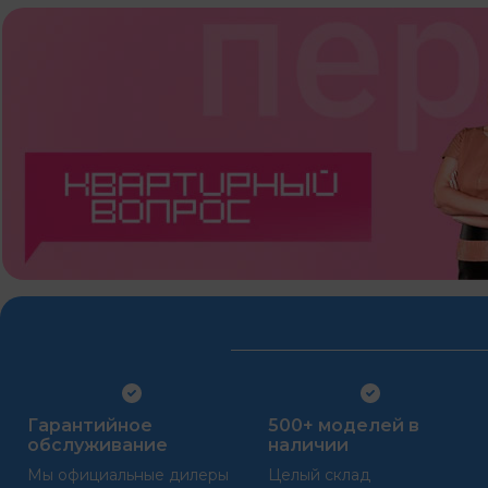
Гарантийное
500+ моделей в
обслуживание
наличии
Мы официальные дилеры
Целый склад