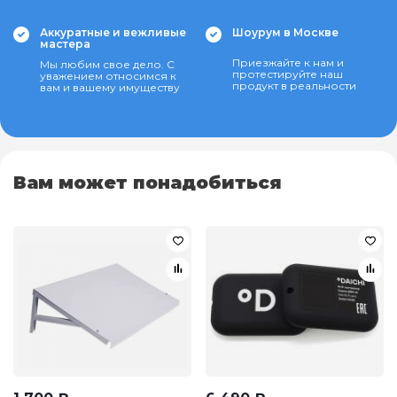
Аккуратные и вежливые
Шоурум в Москве
мастера
Приезжайте к нам и
Мы любим свое дело. С
протестируйте наш
уважением относимся к
продукт в реальности
вам и вашему имуществу
Вам может понадобиться