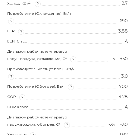
2.7
Холод, КВт/ч
?
Потребление (Охлаждение), Вт/ч
690
?
3,88
EER
?
A
EER Класс
Диапазон рабочих температур
-15 … +50
наруж.воздуха, охлаждение, С°
?
Производительность (тепло), КВт/ч
3.0
?
700
Потребление (Обогрев), Вт/ч
?
4,28
COP
?
A
COP Класс
Диапазон рабочих температур
-25 … +30
наруж.воздуха, обогрев, С°
?
R32
Хладагент
?