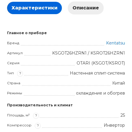
Характеристики
Описание
Главное о приборе
Kentatsu
Бренд
KSGOT26HZRN1 / KSROT26HZRN1
Артикул
OTARI (KSGOT/KSROT)
Серия
Настенная сплит-система
Тип
?
Китай
Страна
охлаждение и обогрев
Режимы
Производительность и климат
25
Площадь, м²
?
Инвертор
Компрессор
?