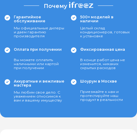
Почему
Гарантийное
500+ моделей в
обслуживание
наличии
Мы официальные дилеры
Целый склад
и даем гарантию
кондиционеров, готовых
производителя
к установке
Оплата при получении
Фиксированная цена
Вы можете оплатить
В конце работ цена не
наличными или картой
изменится, никаких
при получении
скрытых расходов
Аккуратные и вежливые
Шоурум в Москве
мастера
Приезжайте к нам и
Мы любим свое дело. С
протестируйте наш
уважением относимся к
продукт в реальности
вам и вашему имуществу