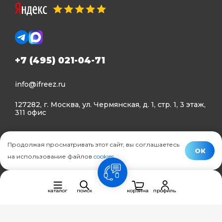
+7 (495) 021-04-71
info@ifreez.ru
127282, г. Москва, ул. Чермянская, д. 1, стр. 1, 3 этаж,
311 офис
Политика конфиденциальности
Продолжая просматривать этот сайт, вы соглашаетесь
Политика использования Cookies
ОК
на использование файлов
cookies
.
© Ifreez - продажа и установка климатической техники,
связь
2015–2026 г.
каталог
поиск
корзина
профиль