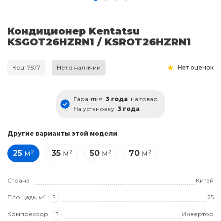
Кондиционер Kentatsu
KSGOT26HZRN1 / KSROT26HZRN1
Код: 7577
Нет в наличии
Нет оценок
Гарантия
3 года
на товар
На установку
3 года
Другие варианты этой модели
25
м²
35
м²
50
м²
70
м²
Страна
Китай
Площадь, м²
?
25
Компрессор
?
Инвертор