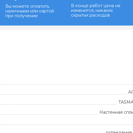
В конце работ цена не
Вы можете оплатить
изменится, никаких
наличными или картой
скрытых расходов
при получении
A
TASMA
Настенная спл
охлаждение 