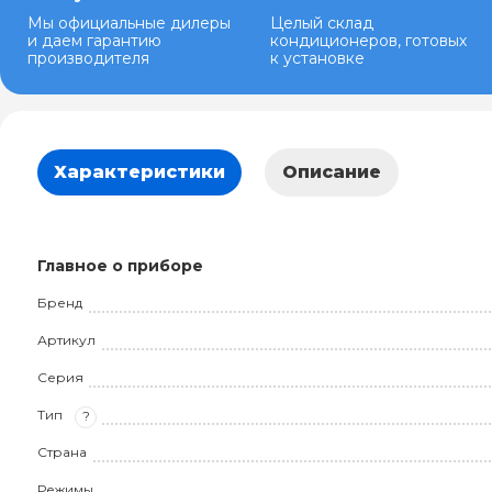
Мы официальные дилеры
Целый склад
и даем гарантию
кондиционеров, готовых
производителя
к установке
Характеристики
Описание
Главное о приборе
Бренд
Артикул
Серия
Тип
?
Страна
Режимы