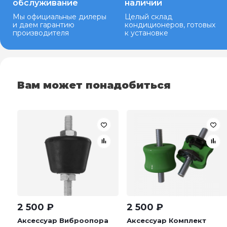
обслуживание
наличии
Мы официальные дилеры
Целый склад
и даем гарантию
кондиционеров, готовых
производителя
к установке
Вам может понадобиться
2 500
₽
2 500
₽
Аксессуар Виброопора
Аксессуар Комплект