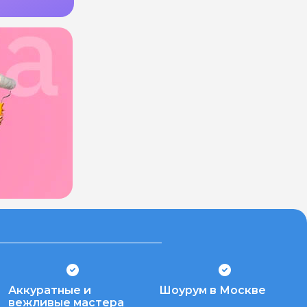
Аккуратные и
Шоурум в Москве
вежливые мастера