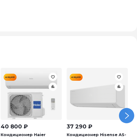
АКЦИЯ
АКЦИЯ
40 800
₽
37 290
₽
3
Кондиционер Haier
Кондиционер Hisense AS-
К