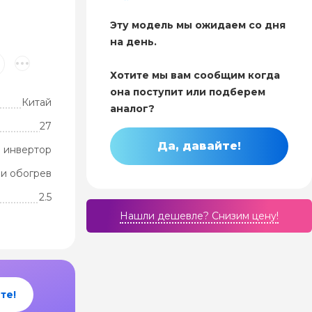
Эту модель мы ожидаем со дня
на день.
Хотите мы вам сообщим когда
она поступит или подберем
Китай
аналог?
27
Да, давайте!
 инвертор
и обогрев
2.5
Нашли дешевле? Cнизим цену!
те!