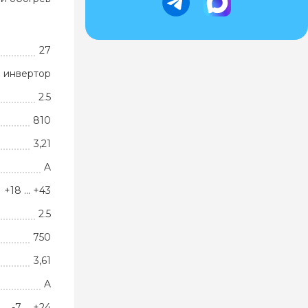
27
 инвертор
2.5
810
3,21
A
+18 … +43
2.5
750
3,61
A
-7 … +24