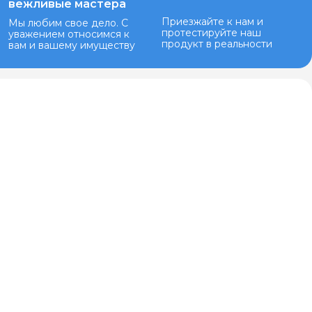
вежливые мастера
Приезжайте к нам и
Мы любим свое дело. С
протестируйте наш
уважением относимся к
продукт в реальности
вам и вашему имуществу