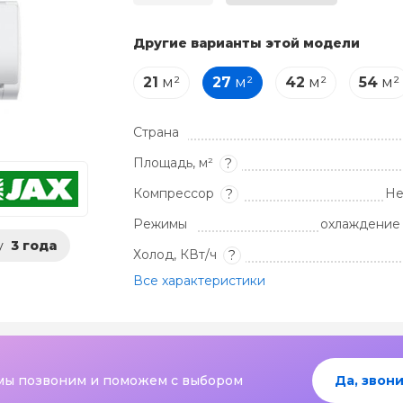
Другие варианты этой модели
21
м²
27
м²
42
м²
54
м²
Страна
Площадь, м²
?
Компрессор
Не
?
Режимы
охлаждение 
у
3 года
Холод, КВт/ч
?
Все характеристики
мы позвоним и поможем с выбором
Да, звони