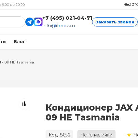
☁️
30°C
с 9:00 до 20:00
+7 (495) 021-04-71
Заказать звонок
info@ifreez.ru
кты
Блог
 - 09 HE Tasmania
Кондиционер JAX 
09 HE Tasmania
Код: 8656
Нет в наличии
Н