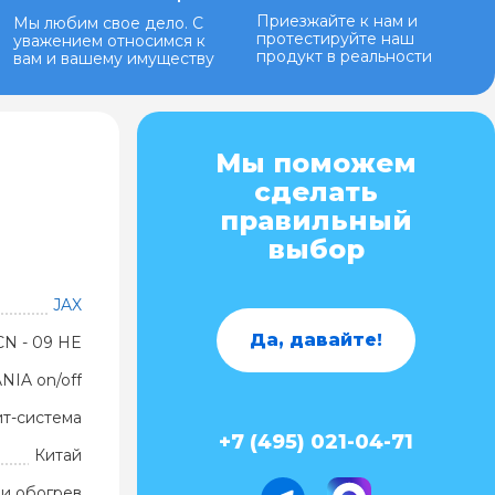
Приезжайте к нам и
Мы любим свое дело. С
протестируйте наш
уважением относимся к
продукт в реальности
вам и вашему имуществу
Мы поможем
сделать
правильный
выбор
JAX
Да, давайте!
CN - 09 HE
NIA on/off
ит-система
+7 (495) 021-04-71
Китай
и обогрев