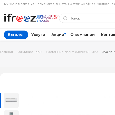
127282, г. Москва, ул. Чермянская, д. 1, стр. 1, 3 этаж, 311 офис / Ежедневно 
КЛИМАТИЧЕСКОЕ
ОБОРУДОВАНИЕ
В МОСКВЕ
Каталог
Услуги
Акции
О компании
Конта
Главная
-
Кондиционеры
-
Настенные сплит-системы
-
JAX
-
JAX ACN