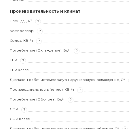
Производительность и климат
Площадь, м²
?
Компрессор
?
Холод, КВт/ч
?
Потребление (Охлаждение), Вт/ч
?
EER
?
EER Класс
Диапазон рабочих температур наруж.воздуха, охлаждение, С°
Производительность (тепло), КВт/ч
?
Потребление (Обогрев), Вт/ч
?
COP
?
COP Класс
Диапазон рабочих температур наруж.воздуха, обогрев, С°
?