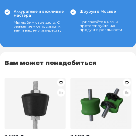
Аккуратные и вежливые
Шоурум в Москве
мастера
Приезжайте к нам и
Мы любим свое дело. С
протестируйте наш
уважением относимся к
продукт в реальности
вам и вашему имуществу
Вам может понадобиться