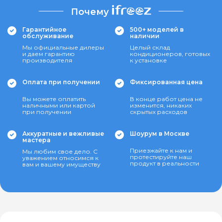
Почему
Гарантийное
500+ моделей в
обслуживание
наличии
Мы официальные дилеры
Целый склад
и даем гарантию
кондиционеров, готовых
производителя
к установке
Оплата при получении
Фиксированная цена
Вы можете оплатить
В конце работ цена не
наличными или картой
изменится, никаких
при получении
скрытых расходов
Аккуратные и вежливые
Шоурум в Москве
мастера
Приезжайте к нам и
Мы любим свое дело. С
протестируйте наш
уважением относимся к
продукт в реальности
вам и вашему имуществу