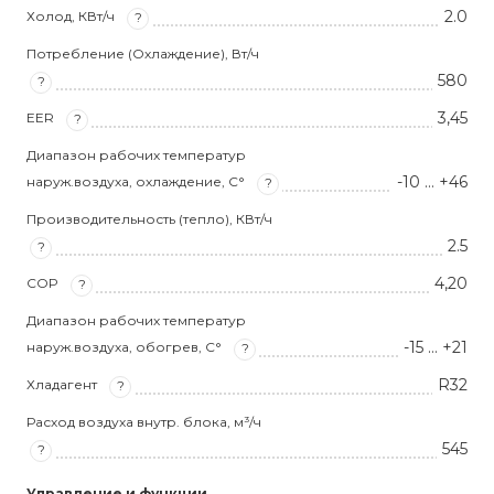
2.0
Холод, КВт/ч
?
Потребление (Охлаждение), Вт/ч
580
?
3,45
EER
?
Диапазон рабочих температур
-10 … +46
наруж.воздуха, охлаждение, С°
?
Производительность (тепло), КВт/ч
2.5
?
4,20
COP
?
Диапазон рабочих температур
-15 … +21
наруж.воздуха, обогрев, С°
?
R32
Хладагент
?
Расход воздуха внутр. блока, м³/ч
545
?
Управление и функции