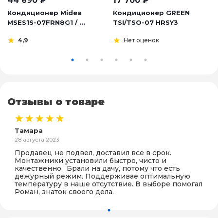
44 690
₽
17 700
₽
Кондиционер Midea
Кондиционер GREEN
MSES1S-07FRN8G1 / ...
TSI/TSO-07 HRSY3
4,9
Нет оценок
Отзывы о товаре
Тамара
28 августа 2023
Продавец не подвел, доставил все в срок.
Монтажники установили быстро, чисто и
качественно. Брали на дачу, потому что есть
дежурный режим. Поддерживае оптимальную
температуру в наше отсутствие. В выборе помогал
Роман, знаток своего дела.