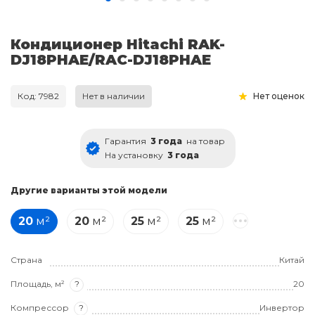
Кондиционер Hitachi RAK-
DJ18PHAE/RAC-DJ18PHAE
Код: 7982
Нет в наличии
Нет оценок
Гарантия
3 года
на товар
На установку
3 года
Другие варианты этой модели
20
м²
20
м²
25
м²
25
м²
Страна
Китай
Площадь, м²
?
20
Компрессор
?
Инвертор