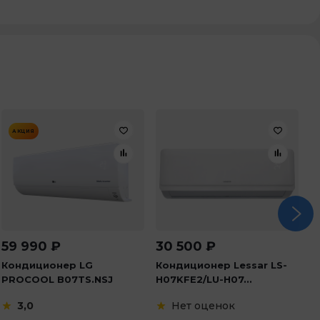
АКЦИЯ
59 990
₽
30 500
₽
2
Кондиционер LG
Кондиционер Lessar LS-
К
PROCOOL B07TS.NSJ
H07KFE2/LU-H07...
A
3,0
Нет оценок