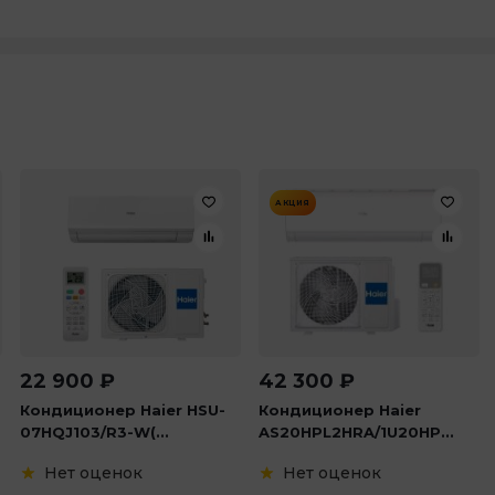
АКЦИЯ
22 900
₽
42 300
₽
Кондиционер Haier HSU-
Кондиционер Haier
07HQJ103/R3-W(...
AS20HPL2HRA/1U20HP...
Нет оценок
Нет оценок