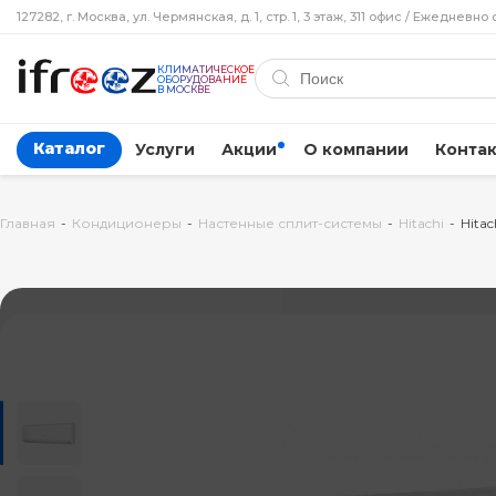
127282, г. Москва, ул. Чермянская, д. 1, стр. 1, 3 этаж, 311 офис / Ежедневно 
КЛИМАТИЧЕСКОЕ
ОБОРУДОВАНИЕ
В МОСКВЕ
Каталог
Услуги
Акции
О компании
Конта
Главная
-
Кондиционеры
-
Настенные сплит-системы
-
Hitachi
-
Hita