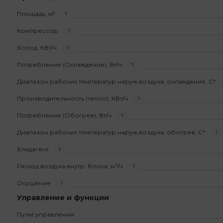
Площадь, м²
?
Компрессор
?
Холод, КВт/ч
?
Потребление (Охлаждение), Вт/ч
?
Диапазон рабочих температур наруж.воздуха, охлаждение, С°
Производительность (тепло), КВт/ч
?
Потребление (Обогрев), Вт/ч
?
Диапазон рабочих температур наруж.воздуха, обогрев, С°
?
Хладагент
?
Расход воздуха внутр. блока, м³/ч
?
Осушение
?
Управление и функции
Пульт управления