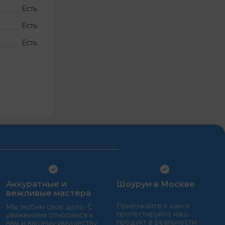
Есть
Есть
Есть
Аккуратные и
Шоурум в Москве
вежливые мастера
Приезжайте к нам и
Мы любим свое дело. С
протестируйте наш
уважением относимся к
продукт в реальности
вам и вашему имуществу