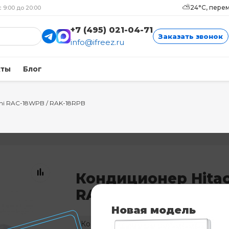
⛅
24°C, пере
с 9:00 до 20:00
+7 (495) 021-04-71
Заказать звонок
info@ifreez.ru
кты
Блог
chi RAC-18WPB / RAK-18RPB
Кондиционер Hitac
RAC-18WPB / RAK-1
Новая модель
Код: 2111
Нет в наличии