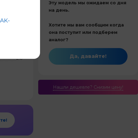
Эту модель мы ожидаем со дня
на день.
Китай
RAK-
Хотите мы вам сообщим когда
20
она поступит или подберем
Инвертор
аналог?
и обогрев
Да, давайте!
2.0
Нашли дешевле? Cнизим цену!
те!