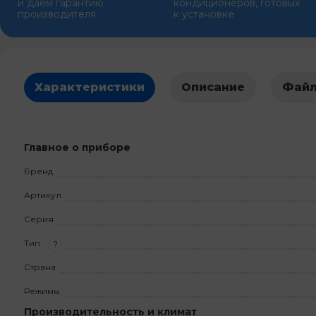
и даем гарантию
кондиционеров, готовых
производителя
к установке
Характеристики
Описание
Фай
Главное о приборе
Бренд
Артикул
Серия
Тип
?
Страна
Режимы
Производительность и климат