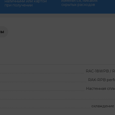
изменится, никаких
наличными или картой
скрытых расходов
при получении
лы
RAC-18WPB / 
RAK-RPB perf
Настенная спл
охлаждение 