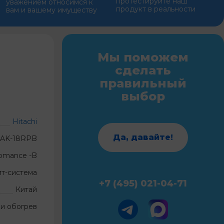
протестируйте наш
уважением относимся к
продукт в реальности
вам и вашему имуществу
Мы поможем
сделать
правильный
выбор
Hitachi
Да, давайте!
RAK-18RPB
omance -B
ит-система
+7 (495) 021-04-71
Китай
и обогрев