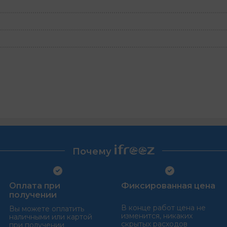
Почему
Оплата при
Фиксированная цена
получении
В конце работ цена не
Вы можете оплатить
изменится, никаких
наличными или картой
скрытых расходов
при получении