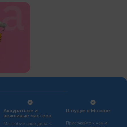
Аккуратные и
Шоурум в Москве
вежливые мастера
Приезжайте к нам и
Мы любим свое дело. С