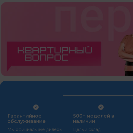
Гарантийное
500+ моделей в
обслуживание
наличии
Мы официальные дилеры
Целый склад