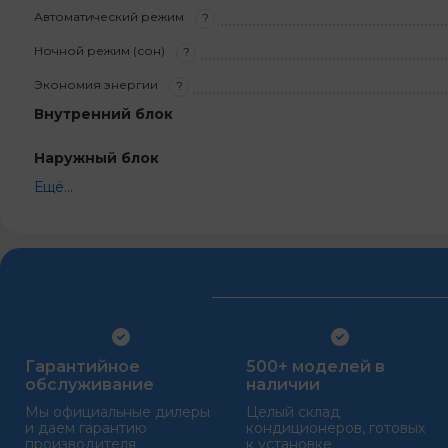
Автоматический режим
?
Ночной режим (сон)
?
Экономия энергии
?
Внутренний блок
Наружный блок
Ещё...
Гарантийное
500+ моделей в
обслуживание
наличии
Мы официальные дилеры
Целый склад
и даем гарантию
кондиционеров, готовых
производителя
к установке