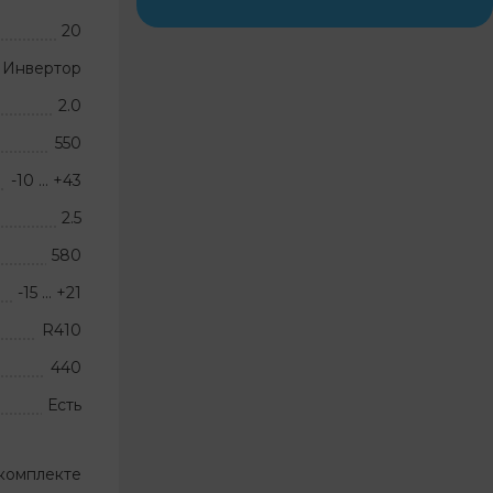
20
Инвертор
2.0
550
-10 … +43
2.5
580
-15 … +21
R410
440
Есть
комплекте