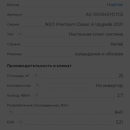
Hisense
Бренд
AS-10HR4SYDTG5
Артикул
NEO Premium Classic A Upgrade 2021
Серия
Настенная сплит-система
Тип
?
Китай
Страна
охлаждение и обогрев
Режимы
Производительность и климат
25
Площадь, м²
?
Не инвертор
Компрессор
?
2.7
Холод, КВт/ч
?
Потребление (Охлаждение), Вт/ч
840
?
3,21
EER
?