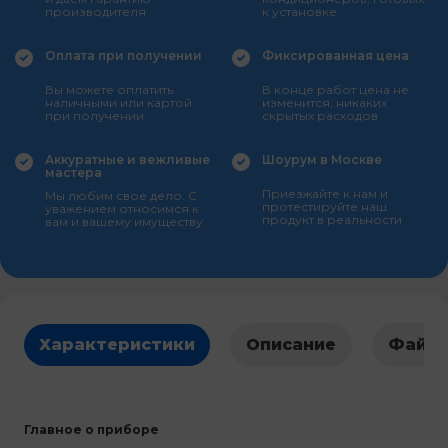
производителя
к установке
Оплата при получении
Фиксированная цена
Вы можете оплатить
В конце работ цена не
наличными или картой
изменится, никаких
при получении
скрытых расходов
Аккуратные и вежливые
Шоурум в Москве
мастера
Приезжайте к нам и
Мы любим свое дело. С
протестируйте наш
уважением относимся к
продукт в реальности
вам и вашему имуществу
Характеристики
Описание
Файл
Главное о приборе