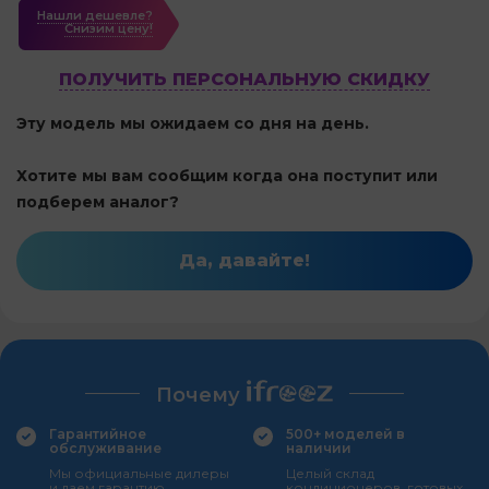
Нашли дешевле?
Cнизим цену!
ПОЛУЧИТЬ ПЕРСОНАЛЬНУЮ СКИДКУ
Эту модель мы ожидаем со дня на день.
Хотите мы вам сообщим когда она поступит или
подберем аналог?
Да, давайте!
Почему
Гарантийное
500+ моделей в
обслуживание
наличии
Мы официальные дилеры
Целый склад
и даем гарантию
кондиционеров, готовых