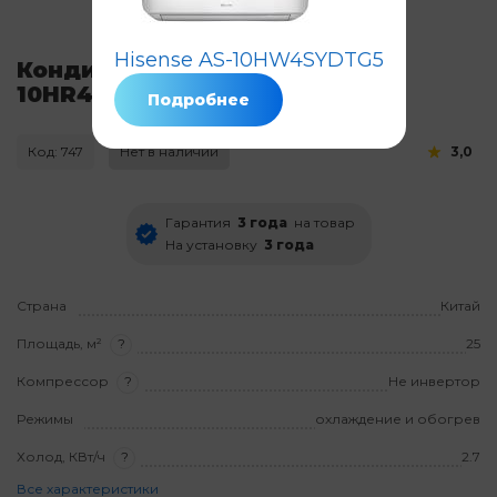
Hisense AS-10HW4SYDTG5
Кондиционер Hisense AS-
10HR4SYDTG5
Подробнее
Код: 747
Нет в наличии
3,0
Гарантия
3 года
на товар
На установку
3 года
Страна
Китай
Площадь, м²
?
25
Компрессор
?
Не инвертор
Режимы
охлаждение и обогрев
Холод, КВт/ч
?
2.7
Все характеристики