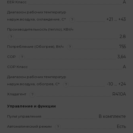
A
EER Класс
Диапазон рабочих температур
+21 … +43
наруж.воздуха, охлаждение, С°
?
Производительность (тепло), КВт/ч
2.8
?
755
Потребление (Обогрев), Вт/ч
?
3,64
COP
?
A
COP Класс
Диапазон рабочих температур
-10 … +24
наруж.воздуха, обогрев, С°
?
R410A
Хладагент
?
Управление и функции
В комплекте
Пульт управления
Есть
Автоматический режим
?