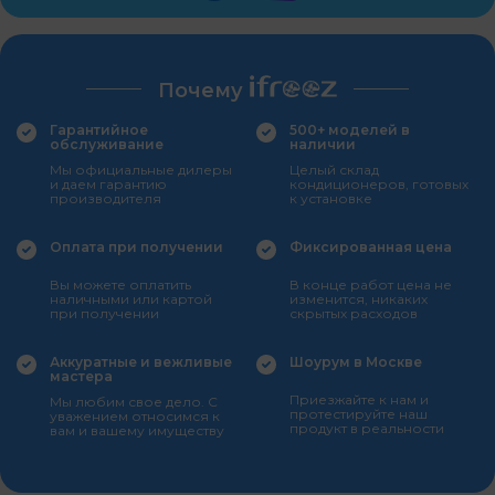
Почему
Гарантийное
500+ моделей в
обслуживание
наличии
Мы официальные дилеры
Целый склад
и даем гарантию
кондиционеров, готовых
производителя
к установке
Оплата при получении
Фиксированная цена
Вы можете оплатить
В конце работ цена не
наличными или картой
изменится, никаких
при получении
скрытых расходов
Аккуратные и вежливые
Шоурум в Москве
мастера
Приезжайте к нам и
Мы любим свое дело. С
протестируйте наш
уважением относимся к
продукт в реальности
вам и вашему имуществу