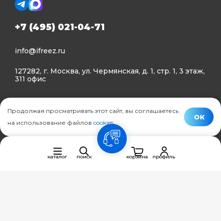
+7 (495) 021-04-71
info@ifreez.ru
127282, г. Москва, ул. Чермянская, д. 1, стр. 1, 3 этаж,
311 офис
Политика конфиденциальности
Продолжая просматривать этот сайт, вы соглашаетесь
Политика использования Cookies
ОК
на использование файлов
cookies
.
© Ifreez - продажа и установка климатической техники,
связь
2015–2026 г.
каталог
поиск
корзина
профиль