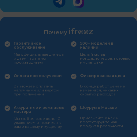
Почему
Гарантийное
500+ моделей в
обслуживание
наличии
Мы официальные дилеры
Целый склад
и даем гарантию
кондиционеров, готовых
производителя
к установке
Оплата при получении
Фиксированная цена
Вы можете оплатить
В конце работ цена не
наличными или картой
изменится, никаких
при получении
скрытых расходов
Аккуратные и вежливые
Шоурум в Москве
мастера
Приезжайте к нам и
Мы любим свое дело. С
протестируйте наш
уважением относимся к
продукт в реальности
вам и вашему имуществу