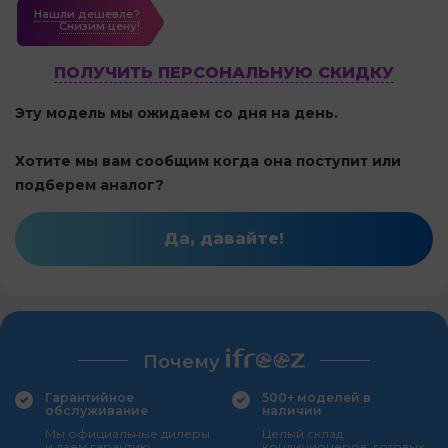
Нашли дешевле?
Cнизим цену!
ПОЛУЧИТЬ ПЕРСОНАЛЬНУЮ СКИДКУ
Эту модель мы ожидаем со дня на день.
Хотите мы вам сообщим когда она поступит или
подберем аналог?
Да, давайте!
Почему
Гарантийное
500+ моделей в
обслуживание
наличии
Мы официальные дилеры
Целый склад
и даем гарантию
кондиционеров, готовых