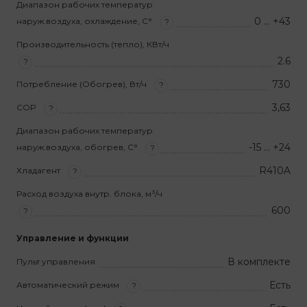
Диапазон рабочих температур
0 … +43
наруж.воздуха, охлаждение, С°
?
Производительность (тепло), КВт/ч
2.6
?
730
Потребление (Обогрев), Вт/ч
?
3,63
COP
?
Диапазон рабочих температур
-15 … +24
наруж.воздуха, обогрев, С°
?
R410A
Хладагент
?
Расход воздуха внутр. блока, м³/ч
600
?
Управление и функции
В комплекте
Пульт управления
Есть
Автоматический режим
?