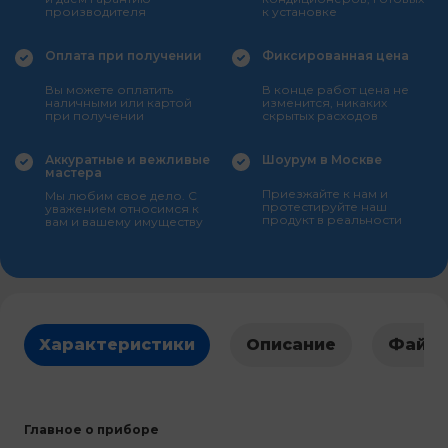
производителя
к установке
Оплата при получении
Фиксированная цена
Вы можете оплатить
В конце работ цена не
наличными или картой
изменится, никаких
при получении
скрытых расходов
Аккуратные и вежливые
Шоурум в Москве
мастера
Приезжайте к нам и
Мы любим свое дело. С
протестируйте наш
уважением относимся к
продукт в реальности
вам и вашему имуществу
Характеристики
Описание
Файл
Главное о приборе