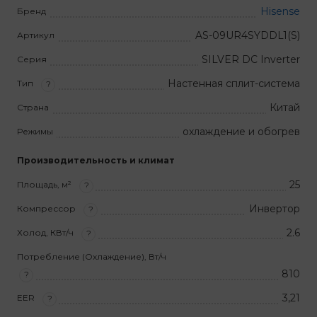
Hisense
Бренд
AS-09UR4SYDDL1(S)
Артикул
SILVER DC Inverter
Серия
Настенная сплит-система
Тип
?
Китай
Страна
охлаждение и обогрев
Режимы
Производительность и климат
25
Площадь, м²
?
Инвертор
Компрессор
?
2.6
Холод, КВт/ч
?
Потребление (Охлаждение), Вт/ч
810
?
3,21
EER
?