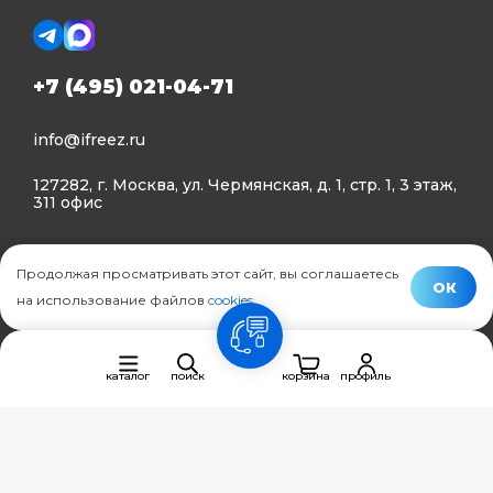
+7 (495) 021-04-71
info@ifreez.ru
127282, г. Москва, ул. Чермянская, д. 1, стр. 1, 3 этаж,
311 офис
Политика конфиденциальности
Продолжая просматривать этот сайт, вы соглашаетесь
Политика использования Cookies
ОК
на использование файлов
cookies
.
© Ifreez - продажа и установка климатической техники,
связь
2015–2026 г.
каталог
поиск
корзина
профиль