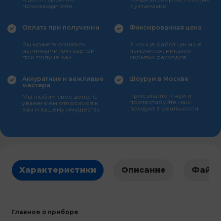
производителя
к установке
Оплата при получении
Фиксированная цена
Вы можете оплатить
В конце работ цена не
наличными или картой
изменится, никаких
при получении
скрытых расходов
Аккуратные и вежливые
Шоурум в Москве
мастера
Приезжайте к нам и
Мы любим свое дело. С
протестируйте наш
уважением относимся к
продукт в реальности
вам и вашему имуществу
Характеристики
Описание
Файл
Главное о приборе