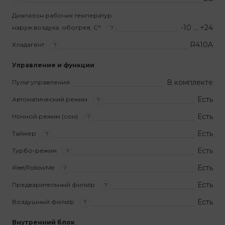
Диапазон рабочих температур
-10 … +24
наруж.воздуха, обогрев, С°
?
R410A
Хладагент
?
Управление и функции
В комплекте
Пульт управления
Есть
Автоматический режим
?
Есть
Ночной режим (сон)
?
Есть
Таймер
?
Есть
Турбо-режим
?
Есть
iFeel/FollowMe
?
Есть
Предварительный фильтр
?
Есть
Воздушный фильтр
?
Внутренний блок