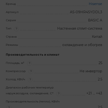
Hisense
Бренд
AS-09HR4SYDDL3
Артикул
BASIC A
Серия
Настенная сплит-система
Тип
?
Китай
Страна
охлаждение и обогрев
Режимы
Производительность и климат
25
Площадь, м²
?
Не инвертор
Компрессор
?
2.5
Холод, КВт/ч
?
Диапазон рабочих температур
+21 … +43
наруж.воздуха, охлаждение, С°
?
Производительность (тепло), КВт/ч
2.5
?