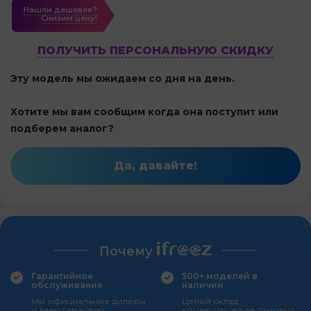
Нашли дешевле?
Cнизим цену!
ПОЛУЧИТЬ ПЕРСОНАЛЬНУЮ СКИДКУ
Эту модель мы ожидаем со дня на день.
Хотите мы вам сообщим когда она поступит или
подберем аналог?
Да, давайте!
Почему
Гарантийное
500+ моделей в
обслуживание
наличии
Мы официальные дилеры
Целый склад
и даем гарантию
кондиционеров, готовых