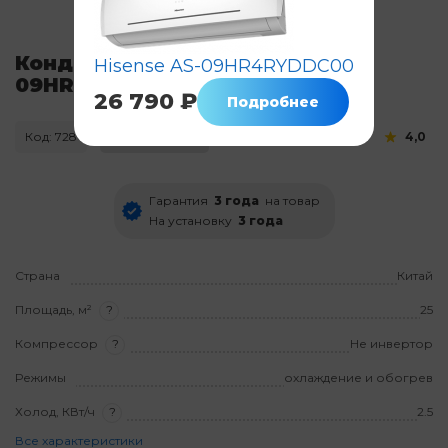
Кондиционер Hisense AS-
Hisense AS-09HR4RYDDC00
09HR4SYDDL3
26 790 ₽
Подробнее
Код: 728
Нет в наличии
4,0
Гарантия
3 года
на товар
На установку
3 года
Страна
Китай
Площадь, м²
?
25
Компрессор
?
Не инвертор
Режимы
охлаждение и обогрев
Холод, КВт/ч
?
2.5
Все характеристики