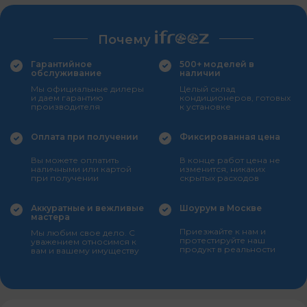
Почему
Гарантийное
500+ моделей в
обслуживание
наличии
Мы официальные дилеры
Целый склад
и даем гарантию
кондиционеров, готовых
производителя
к установке
Оплата при получении
Фиксированная цена
Вы можете оплатить
В конце работ цена не
наличными или картой
изменится, никаких
при получении
скрытых расходов
Аккуратные и вежливые
Шоурум в Москве
мастера
Приезжайте к нам и
Мы любим свое дело. С
протестируйте наш
уважением относимся к
продукт в реальности
вам и вашему имуществу