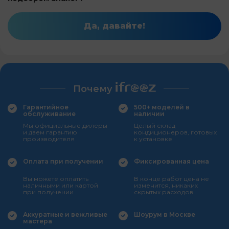
Да, давайте!
Почему
Гарантийное
500+ моделей в
обслуживание
наличии
Мы официальные дилеры
Целый склад
и даем гарантию
кондиционеров, готовых
производителя
к установке
Оплата при получении
Фиксированная цена
Вы можете оплатить
В конце работ цена не
наличными или картой
изменится, никаких
при получении
скрытых расходов
Аккуратные и вежливые
Шоурум в Москве
мастера