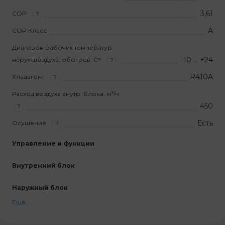
3,61
COP
?
A
COP Класс
Диапазон рабочих температур
-10 … +24
наруж.воздуха, обогрев, С°
?
R410A
Хладагент
?
Расход воздуха внутр. блока, м³/ч
450
?
Есть
Осушение
?
Управление и функции
Внутренний блок
Наружный блок
Ещё...