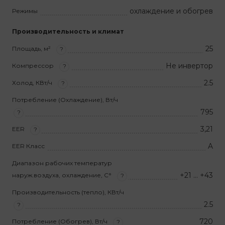
охлаждение и обогрев
Режимы
Производительность и климат
25
Площадь, м²
?
Не инвертор
Компрессор
?
2.5
Холод, КВт/ч
?
Потребление (Охлаждение), Вт/ч
795
?
3,21
EER
?
A
EER Класс
Диапазон рабочих температур
+21 … +43
наруж.воздуха, охлаждение, С°
?
Производительность (тепло), КВт/ч
2.5
?
720
Потребление (Обогрев), Вт/ч
?