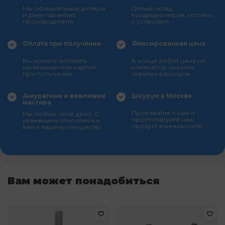
Мы официальные дилеры
Целый склад
и даем гарантию
кондиционеров, готовых
производителя
к установке
Оплата при получении
Фиксированная цена
Вы можете оплатить
В конце работ цена не
наличными или картой
изменится, никаких
при получении
скрытых расходов
Аккуратные и вежливые
Шоурум в Москве
мастера
Приезжайте к нам и
Мы любим свое дело. С
протестируйте наш
уважением относимся к
продукт в реальности
вам и вашему имуществу
Вам может понадобиться