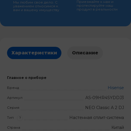
Приезжайте к нам и
Мы любим свое дело. С
протестируйте наш
уважением относимся к
продукт в реальности
вам и вашему имуществу
Характеристики
Описание
Главное о приборе
Hisense
Бренд
AS-09HR4SYDDJ3
Артикул
NEO Classic A 2 DJ
Серия
Настенная сплит-система
Тип
?
Китай
Страна