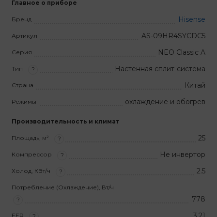
Главное о приборе
Hisense
Бренд
AS-09HR4SYCDC5
Артикул
NEO Classic A
Серия
Настенная сплит-система
Тип
?
Китай
Страна
охлаждение и обогрев
Режимы
Производительность и климат
25
Площадь, м²
?
Не инвертор
Компрессор
?
2.5
Холод, КВт/ч
?
Потребление (Охлаждение), Вт/ч
778
?
3,21
EER
?