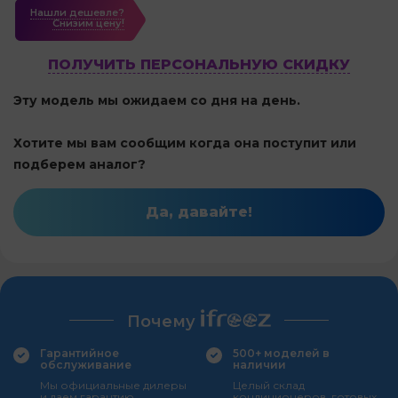
Нашли дешевле?
Cнизим цену!
ПОЛУЧИТЬ ПЕРСОНАЛЬНУЮ СКИДКУ
Эту модель мы ожидаем со дня на день.
Хотите мы вам сообщим когда она поступит или
подберем аналог?
Да, давайте!
Почему
Гарантийное
500+ моделей в
обслуживание
наличии
Мы официальные дилеры
Целый склад
и даем гарантию
кондиционеров, готовых