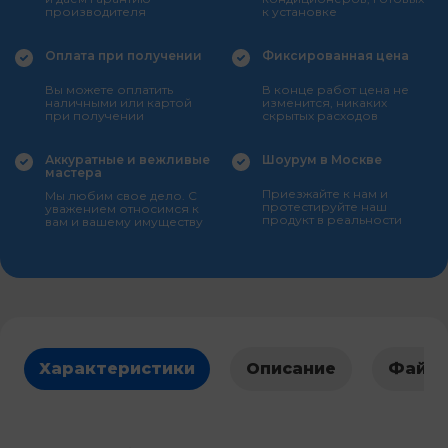
производителя
к установке
Оплата при получении
Фиксированная цена
Вы можете оплатить
В конце работ цена не
наличными или картой
изменится, никаких
при получении
скрытых расходов
Аккуратные и вежливые
Шоурум в Москве
мастера
Приезжайте к нам и
Мы любим свое дело. С
протестируйте наш
уважением относимся к
продукт в реальности
вам и вашему имуществу
Характеристики
Описание
Файл