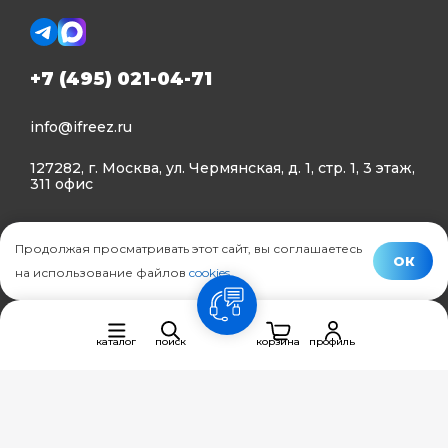
+7 (495) 021-04-71
info@ifreez.ru
127282, г. Москва, ул. Чермянская, д. 1, стр. 1, 3 этаж,
311 офис
Политика конфиденциальности
Продолжая просматривать этот сайт, вы соглашаетесь
Политика использования Cookies
ОК
на использование файлов
cookies
.
© Ifreez - продажа и установка климатической техники,
связь
2015–2026 г.
каталог
поиск
корзина
профиль