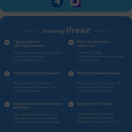
Почему
Гарантийное
500+ моделей в
обслуживание
наличии
Мы официальные дилеры
Целый склад
и даем гарантию
кондиционеров, готовых
производителя
к установке
Оплата при получении
Фиксированная цена
Вы можете оплатить
В конце работ цена не
наличными или картой
изменится, никаких
при получении
скрытых расходов
Аккуратные и вежливые
Шоурум в Москве
мастера
Приезжайте к нам и
Мы любим свое дело. С
протестируйте наш
уважением относимся к
продукт в реальности
вам и вашему имуществу