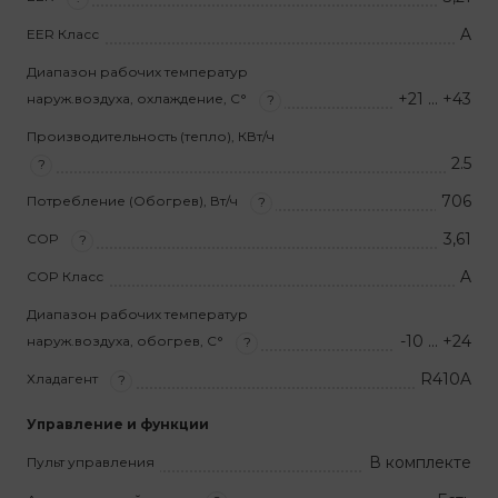
A
EER Класс
Диапазон рабочих температур
+21 … +43
наруж.воздуха, охлаждение, С°
?
Производительность (тепло), КВт/ч
2.5
?
706
Потребление (Обогрев), Вт/ч
?
3,61
COP
?
A
COP Класс
Диапазон рабочих температур
-10 … +24
наруж.воздуха, обогрев, С°
?
R410A
Хладагент
?
Управление и функции
В комплекте
Пульт управления