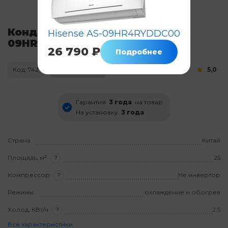
Кондиционер Hisense AS-
Hisense AS-09HR4RYDDC00
09HR4SYCDC5
26 790 ₽
Подробнее
Код: 742
Нет в наличии
5,0
Гарантия
3 года
на товар
На установку
3 года
Страна
Китай
Площадь, м²
?
25
Компрессор
?
Не инвертор
Режимы
охлаждение и обогрев
Холод, КВт/ч
?
2.5
Все характеристики