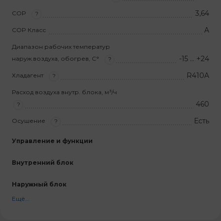
3,64
COP
?
A
COP Класс
Диапазон рабочих температур
-15 … +24
наруж.воздуха, обогрев, С°
?
R410A
Хладагент
?
Расход воздуха внутр. блока, м³/ч
460
?
Есть
Осушение
?
Управление и функции
Внутренний блок
Наружный блок
Ещё...