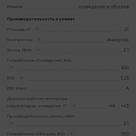
охлаждение и обогрев
Режимы
Производительность и климат
21
Площадь, м²
?
Инвертор
Компрессор
?
2.1
Холод, КВт/ч
?
Потребление (Охлаждение), Вт/ч
650
?
3,23
EER
?
A
EER Класс
Диапазон рабочих температур
+18 … +43
наруж.воздуха, охлаждение, С°
?
Производительность (тепло), КВт/ч
2.1
?
590
Потребление (Обогрев), Вт/ч
?