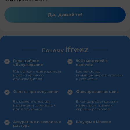
Да, давайте!
Почему
Гарантийное
500+ моделей в
обслуживание
наличии
Мы официальные дилеры
Целый склад
и даем гарантию
кондиционеров, готовых
производителя
к установке
Оплата при получении
Фиксированная цена
Вы можете оплатить
В конце работ цена не
наличными или картой
изменится, никаких
при получении
скрытых расходов
Аккуратные и вежливые
Шоурум в Москве
мастера