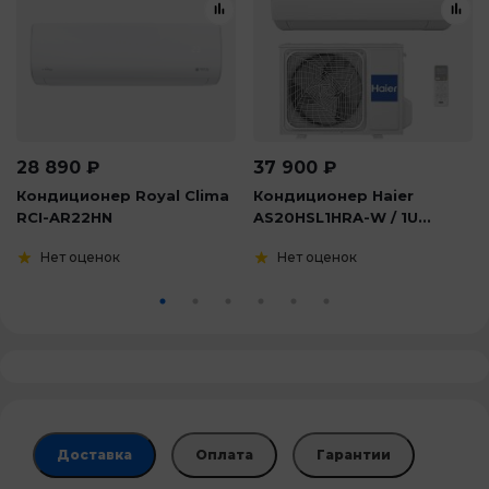
28 890
₽
37 900
₽
Кондиционер Royal Clima
Кондиционер Haier
RCI-AR22HN
AS20HSL1HRA-W / 1U...
Нет оценок
Нет оценок
Доставка
Оплата
Гарантии