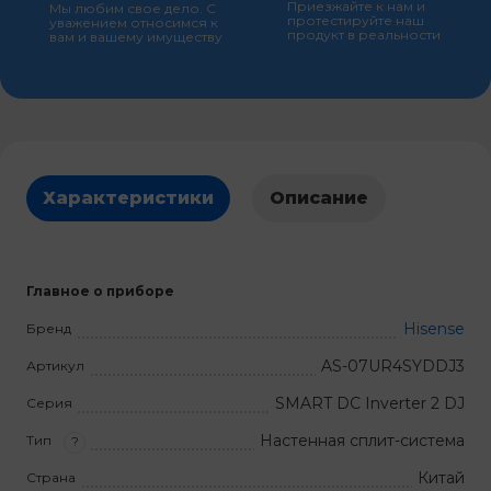
Приезжайте к нам и
Мы любим свое дело. С
протестируйте наш
уважением относимся к
продукт в реальности
вам и вашему имуществу
Характеристики
Описание
Главное о приборе
Hisense
Бренд
AS-07UR4SYDDJ3
Артикул
SMART DC Inverter 2 DJ
Серия
Настенная сплит-система
Тип
?
Китай
Страна