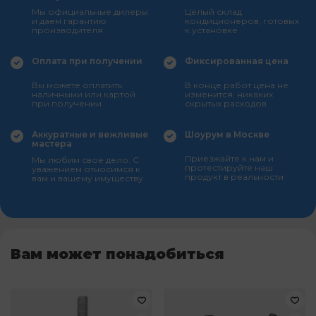
Мы официальные дилеры
Целый склад
и даем гарантию
кондиционеров, готовых
производителя
к установке
Оплата при получении
Фиксированная цена
Вы можете оплатить
В конце работ цена не
наличными или картой
изменится, никаких
при получении
скрытых расходов
Аккуратные и вежливые
Шоурум в Москве
мастера
Приезжайте к нам и
Мы любим свое дело. С
протестируйте наш
уважением относимся к
продукт в реальности
вам и вашему имуществу
Вам может понадобиться