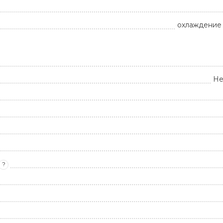
охлаждение 
Не
?