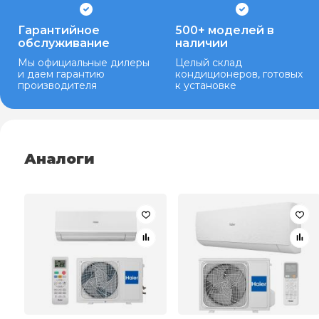
Гарантийное
500+ моделей в
обслуживание
наличии
Мы официальные дилеры
Целый склад
и даем гарантию
кондиционеров, готовых
производителя
к установке
Аналоги