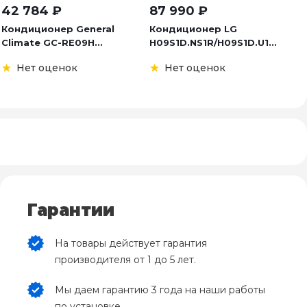
42 784
₽
87 990
₽
2
Кондиционер General
Кондиционер LG
К
Climate GC-RE09H...
H09S1D.NS1R/H09S1D.U1...
A
Нет оценок
Нет оценок
Гарантии
На товары действует гарантия
производителя от 1 до 5 лет.
Мы даем гарантию 3 года на наши работы
по установке