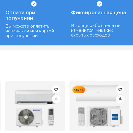
Оплата при
Фиксированная цена
получении
В конце работ цена не
Вы можете оплатить
изменится, никаких
наличными или картой
скрытых расходов
при получении
АКЦИЯ