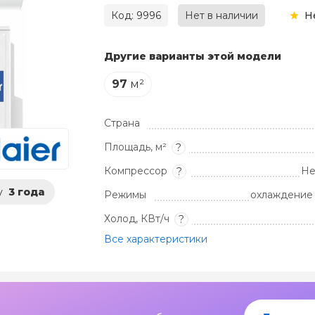
Код: 9996
Нет в наличии
Н
Другие варианты этой модели
97
м²
Страна
Площадь, м²
?
Компрессор
Не
?
у
3 года
Режимы
охлаждение 
Холод, КВт/ч
?
Все характеристики