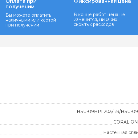
Оплата при
Фиксированная цена
получении
В конце работ цена не
Вы можете оплатить
изменится, никаких
наличными или картой
скрытых расходов
при получении
HSU-09HPL203/R3/HSU-0
CORAL ON
Настенная спл