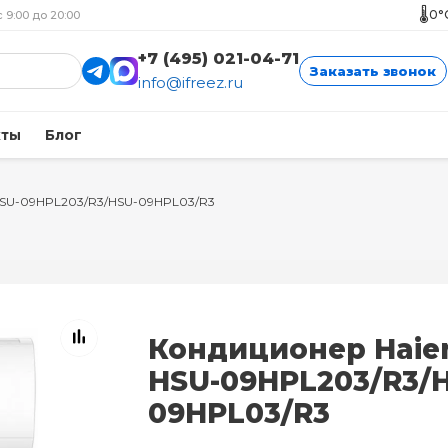
🌡️
0°
с 9:00 до 20:00
+7 (495) 021-04-71
Заказать звонок
info@ifreez.ru
кты
Блог
HSU-09HPL203/R3/HSU-09HPL03/R3
Кондиционер Haie
HSU-09HPL203/R3/
09HPL03/R3