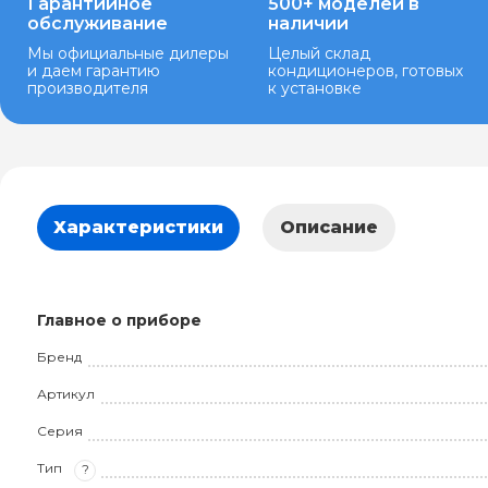
Гарантийное
500+ моделей в
обслуживание
наличии
Мы официальные дилеры
Целый склад
и даем гарантию
кондиционеров, готовых
производителя
к установке
Характеристики
Описание
Главное о приборе
Бренд
Артикул
Серия
Тип
?