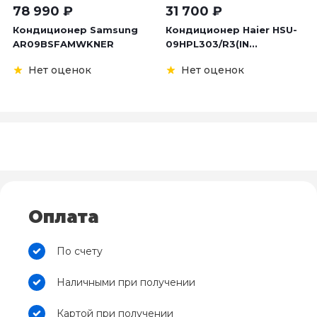
78 990
₽
31 700
₽
Кондиционер Samsung
Кондиционер Haier HSU-
AR09BSFAMWKNER
09HPL303/R3(IN...
Нет оценок
Нет оценок
Оплата
По счету
Наличными при получении
Картой при получении