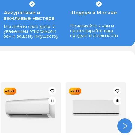
Аккуратные и
Шоурум в Москве
вежливые мастера
Приезжайте к нам и
Мы любим свое дело. С
протестируйте наш
уважением относимся к
продукт в реальности
вам и вашему имуществу
АКЦИЯ
АКЦИЯ