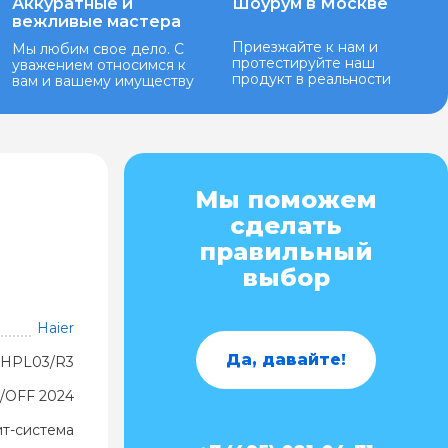
Аккуратные и
Шоурум в Москве
вежливые мастера
Приезжайте к нам и
Мы любим свое дело. С
протестируйте наш
уважением относимся к
продукт в реальности
вам и вашему имуществу
Мы поможем
сделать
правильный
выбор
Haier
Да, давайте!
9HPL03/R3
/OFF 2024
ит-система