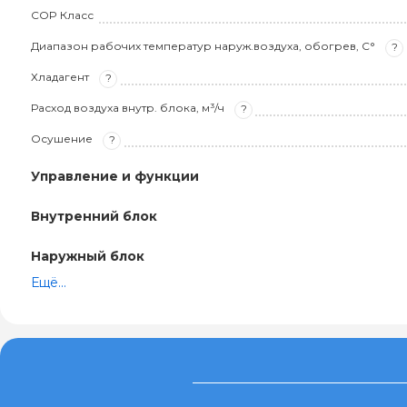
COP Класс
Диапазон рабочих температур наруж.воздуха, обогрев, С°
?
Хладагент
?
Расход воздуха внутр. блока, м³/ч
?
Осушение
?
Управление и функции
Внутренний блок
Наружный блок
Ещё...