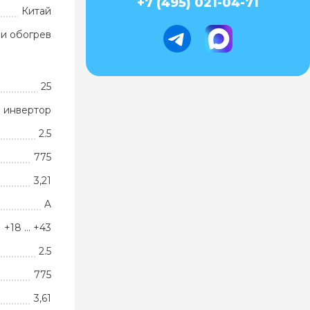
+7 (495) 021-04-71
Китай
и обогрев
25
 инвертор
2.5
775
3,21
A
+18 … +43
2.5
775
3,61