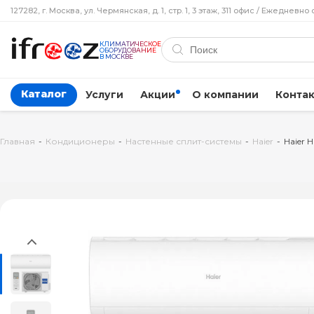
127282, г. Москва, ул. Чермянская, д. 1, стр. 1, 3 этаж, 311 офис / Ежедневно 
КЛИМАТИЧЕСКОЕ
ОБОРУДОВАНИЕ
В МОСКВЕ
Каталог
Услуги
Акции
О компании
Конта
Главная
-
Кондиционеры
-
Настенные сплит-системы
-
Haier
-
Haier 