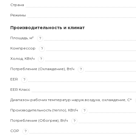
Страна
Режимы
Производительность и климат
Площадь, м²
?
Компрессор
?
Холод, КВт/ч
?
Потребление (Охлаждение), Вт/ч
?
EER
?
EER Класс
Диапазон рабочих температур наруж.воздуха, охлаждение, С°
Производительность (тепло), КВт/ч
?
Потребление (Обогрев), Вт/ч
?
COP
?