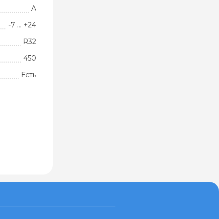
A
-7 … +24
R32
450
Есть