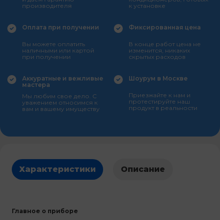
производителя
к установке
Оплата при получении
Фиксированная цена
Вы можете оплатить
В конце работ цена не
наличными или картой
изменится, никаких
при получении
скрытых расходов
Аккуратные и вежливые
Шоурум в Москве
мастера
Приезжайте к нам и
Мы любим свое дело. С
протестируйте наш
уважением относимся к
продукт в реальности
вам и вашему имуществу
Характеристики
Описание
Главное о приборе