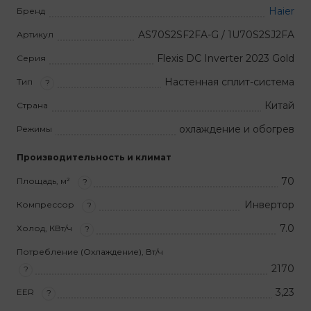
Haier
Бренд
AS70S2SF2FA-G / 1U70S2SJ2FA
Артикул
Flexis DC Inverter 2023 Gold
Серия
Настенная сплит-система
Тип
?
Китай
Страна
охлаждение и обогрев
Режимы
Производительность и климат
70
Площадь, м²
?
Инвертор
Компрессор
?
7.0
Холод, КВт/ч
?
Потребление (Охлаждение), Вт/ч
2170
?
3,23
EER
?