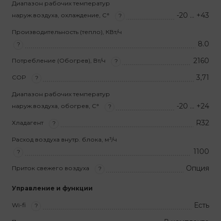
Диапазон рабочих температур
-20 … +43
наруж.воздуха, охлаждение, С°
?
Производительность (тепло), КВт/ч
8.0
?
2160
Потребление (Обогрев), Вт/ч
?
3,71
COP
?
Диапазон рабочих температур
-20 … +24
наруж.воздуха, обогрев, С°
?
R32
Хладагент
?
Расход воздуха внутр. блока, м³/ч
1100
?
Опция
Приток свежего воздуха
?
Управление и функции
Есть
Wi-fi
?