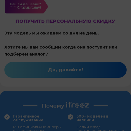
Нашли дешевле?
Cнизим цену!
ПОЛУЧИТЬ ПЕРСОНАЛЬНУЮ СКИДКУ
Эту модель мы ожидаем со дня на день.
Хотите мы вам сообщим когда она поступит или
подберем аналог?
Да, давайте!
Почему
Гарантийное
500+ моделей в
обслуживание
наличии
Мы официальные дилеры
Целый склад
и даем гарантию
кондиционеров, готовых