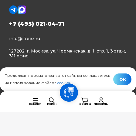
+7 (495) 021-04-71
info@ifreez.ru
127282, г. Москва, ул. Чермянская, д. 1, стр. 1, 3 этаж,
311 офис
Политика конфиденциальности
Продолжая просматривать этот сайт, вы соглашаетесь
Политика использования Cookies
ОК
на использование файлов
cookies
.
© Ifreez - продажа и установка климатической техники,
связь
2015–2026 г.
каталог
поиск
корзина
профиль