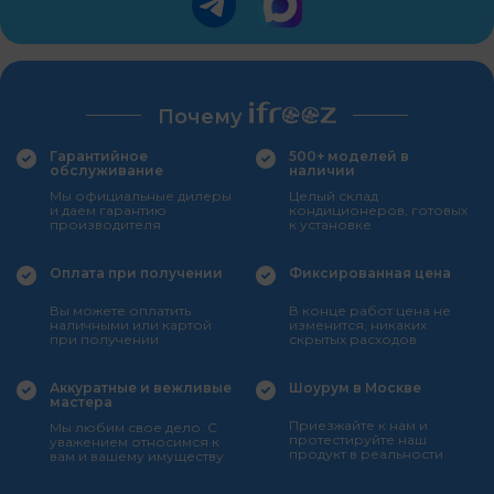
Почему
Гарантийное
500+ моделей в
обслуживание
наличии
Мы официальные дилеры
Целый склад
и даем гарантию
кондиционеров, готовых
производителя
к установке
Оплата при получении
Фиксированная цена
Вы можете оплатить
В конце работ цена не
наличными или картой
изменится, никаких
при получении
скрытых расходов
Аккуратные и вежливые
Шоурум в Москве
мастера
Приезжайте к нам и
Мы любим свое дело. С
протестируйте наш
уважением относимся к
продукт в реальности
вам и вашему имуществу