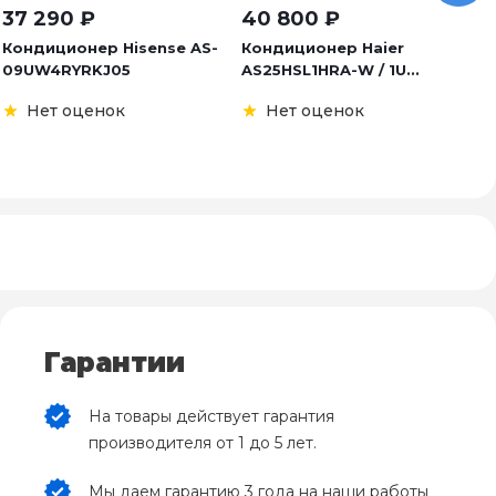
37 290
₽
40 800
₽
3
Кондиционер Hisense AS-
Кондиционер Haier
К
09UW4RYRKJ05
AS25HSL1HRA-W / 1U...
S
Нет оценок
Нет оценок
Гарантии
На товары действует гарантия
производителя от 1 до 5 лет.
Мы даем гарантию 3 года на наши работы