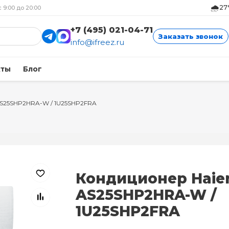
🌧️
27
с 9:00 до 20:00
+7 (495) 021-04-71
Заказать звонок
info@ifreez.ru
кты
Блог
AS25SHP2HRA-W / 1U25SHP2FRA
Кондиционер Haie
AS25SHP2HRA-W /
1U25SHP2FRA