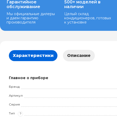
Гарантийное
500+ моделей в
обслуживание
наличии
Мы официальные дилеры
Целый склад
и даем гарантию
кондиционеров, готовых
производителя
к установке
Характеристики
Описание
Главное о приборе
Бренд
Артикул
Серия
Тип
?