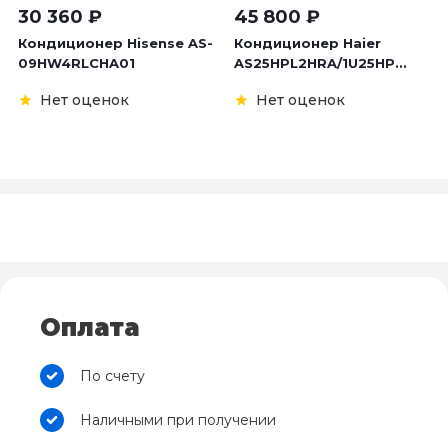
30 360
₽
45 800
₽
Кондиционер Hisense AS-
Кондиционер Haier
09HW4RLCHA01
AS25HPL2HRA/1U25HP...
Нет оценок
Нет оценок
Оплата
По счету
Наличными при получении