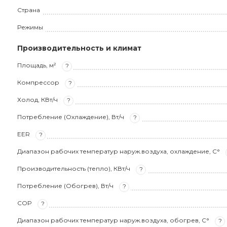
Страна
Режимы
Производительность и климат
Площадь, м²
?
Компрессор
?
Холод, КВт/ч
?
Потребление (Охлаждение), Вт/ч
?
EER
?
Диапазон рабочих температур наруж.воздуха, охлаждение, С°
Производительность (тепло), КВт/ч
?
Потребление (Обогрев), Вт/ч
?
COP
?
Диапазон рабочих температур наруж.воздуха, обогрев, С°
?