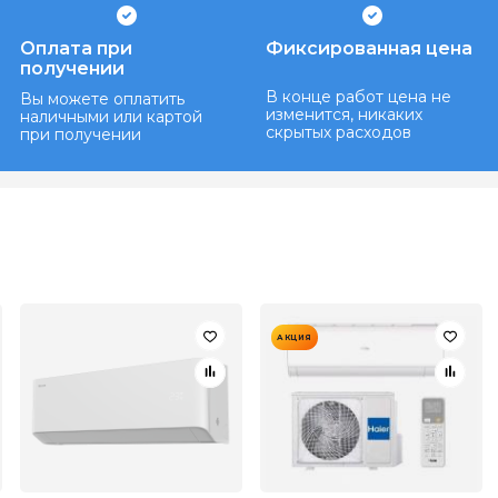
Оплата при
Фиксированная цена
получении
В конце работ цена не
Вы можете оплатить
изменится, никаких
наличными или картой
скрытых расходов
при получении
АКЦИЯ