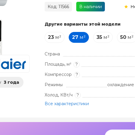
Код: 11566
В наличии
Н
Другие варианты этой модели
23
м²
27
м²
35
м²
50
м²
Страна
Площадь, м²
?
Компрессор
?
у
3 года
Режимы
охлаждение 
Холод, КВт/ч
?
Все характеристики