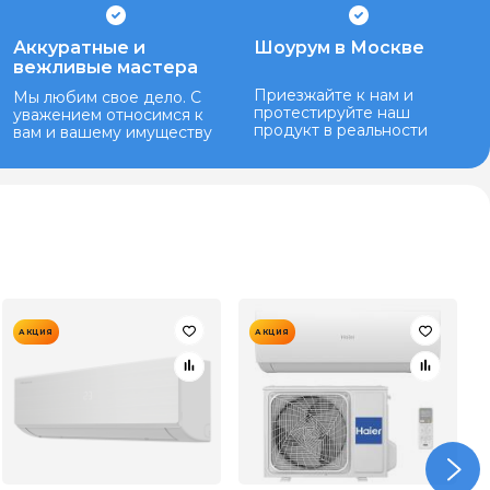
Аккуратные и
Шоурум в Москве
вежливые мастера
Приезжайте к нам и
Мы любим свое дело. С
протестируйте наш
уважением относимся к
продукт в реальности
вам и вашему имуществу
АКЦИЯ
АКЦИЯ