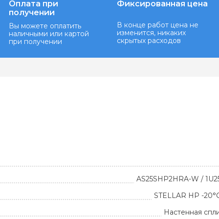
Оплата при
Фиксированная цена
получении
В конце работ цена не
Вы можете оплатить
изменится, никаких
наличными или картой
скрытых расходов
при получении
AS25SHP2HRA-W / 1U
STELLAR HP -20°C
Настенная спл