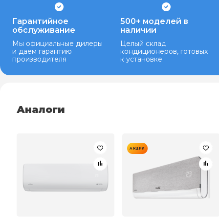
Гарантийное
500+ моделей в
обслуживание
наличии
Мы официальные дилеры
Целый склад
и даем гарантию
кондиционеров, готовых
производителя
к установке
Аналоги
АКЦИЯ