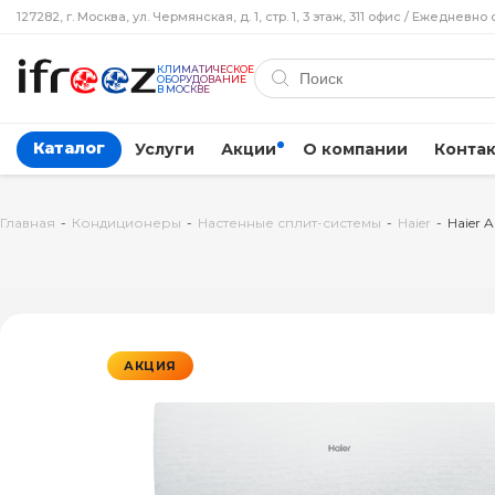
127282, г. Москва, ул. Чермянская, д. 1, стр. 1, 3 этаж, 311 офис / Ежедневно 
КЛИМАТИЧЕСКОЕ
ОБОРУДОВАНИЕ
В МОСКВЕ
Каталог
Услуги
Акции
О компании
Конта
Главная
-
Кондиционеры
-
Настенные сплит-системы
-
Haier
-
Haier 
АКЦИЯ