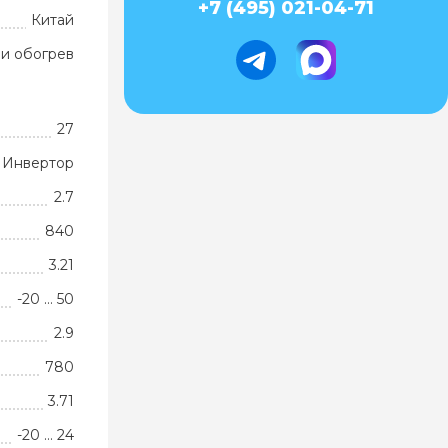
+7 (495) 021-04-71
Китай
и обогрев
27
Инвертор
2.7
840
3.21
-20 … 50
2.9
780
3.71
-20 … 24