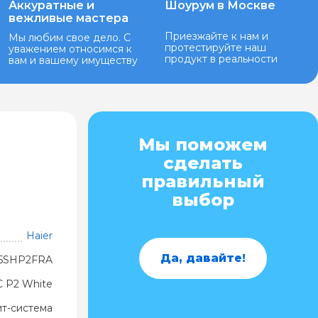
Аккуратные и
Шоурум в Москве
вежливые мастера
Приезжайте к нам и
Мы любим свое дело. С
протестируйте наш
уважением относимся к
продукт в реальности
вам и вашему имуществу
Мы поможем
сделать
правильный
выбор
Haier
Да, давайте!
25SHP2FRA
 P2 White
ит-система