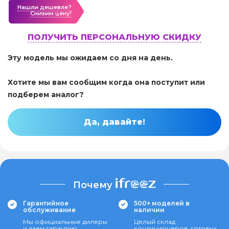
Нашли дешевле?
Cнизим цену!
ПОЛУЧИТЬ ПЕРСОНАЛЬНУЮ СКИДКУ
Эту модель мы ожидаем со дня на день.
Хотите мы вам сообщим когда она поступит или
подберем аналог?
Да, давайте!
Почему
Гарантийное
500+ моделей в
обслуживание
наличии
Мы официальные дилеры
Целый склад
и даем гарантию
кондиционеров, готовых