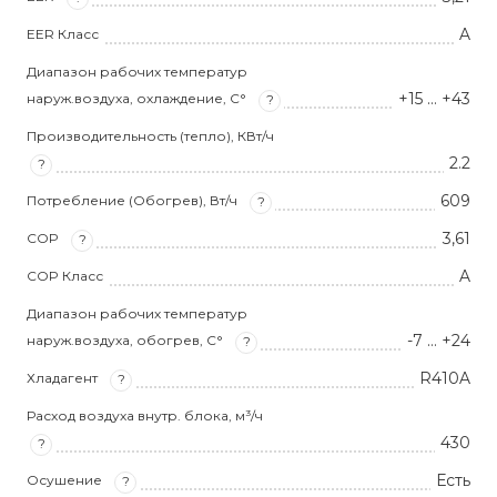
A
EER Класс
Диапазон рабочих температур
+15 … +43
наруж.воздуха, охлаждение, С°
?
Производительность (тепло), КВт/ч
2.2
?
609
Потребление (Обогрев), Вт/ч
?
3,61
COP
?
A
COP Класс
Диапазон рабочих температур
-7 … +24
наруж.воздуха, обогрев, С°
?
R410A
Хладагент
?
Расход воздуха внутр. блока, м³/ч
430
?
Есть
Осушение
?