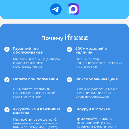
Почему
Гарантийное
500+ моделей в
обслуживание
наличии
Мы официальные дилеры
Целый склад
и даем гарантию
кондиционеров, готовых
производителя
к установке
Оплата при получении
Фиксированная цена
Вы можете оплатить
В конце работ цена не
наличными или картой
изменится, никаких
при получении
скрытых расходов
Аккуратные и вежливые
Шоурум в Москве
мастера
Приезжайте к нам и
Мы любим свое дело. С
протестируйте наш
уважением относимся к
продукт в реальности
вам и вашему имуществу