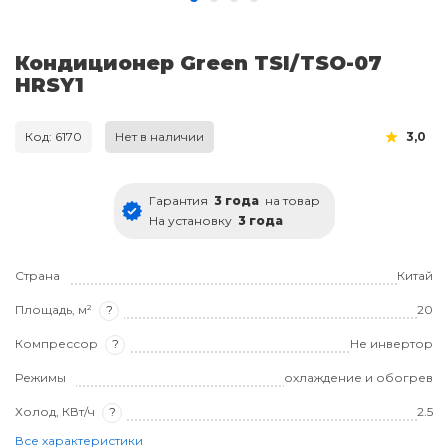
Кондиционер Green TSI/TSO-07
HRSY1
Код: 6170
Нет в наличии
3,0
Гарантия
3 года
на товар
На установку
3 года
Страна
Китай
Площадь, м²
?
20
Компрессор
?
Не инвертор
Режимы
охлаждение и обогрев
Холод, КВт/ч
?
2.5
Все характеристики