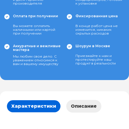
производителя
к установке
Оплата при получении
Фиксированная цена
Вы можете оплатить
В конце работ цена не
наличными или картой
изменится, никаких
при получении
скрытых расходов
Аккуратные и вежливые
Шоурум в Москве
мастера
Приезжайте к нам и
Мы любим свое дело. С
протестируйте наш
уважением относимся к
продукт в реальности
вам и вашему имуществу
Характеристики
Описание