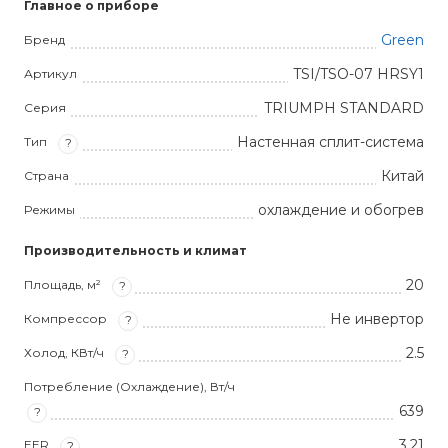
Главное о приборе
Green
Бренд
TSI/TSO-07 HRSY1
Артикул
TRIUMPH STANDARD
Серия
Настенная сплит-система
Тип
?
Китай
Страна
охлаждение и обогрев
Режимы
Производительность и климат
20
Площадь, м²
?
Не инвертор
Компрессор
?
2.5
Холод, КВт/ч
?
Потребление (Охлаждение), Вт/ч
639
?
3,21
EER
?