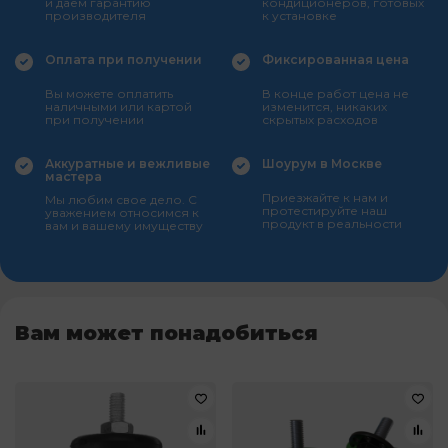
и даем гарантию
кондиционеров, готовых
производителя
к установке
Оплата при получении
Фиксированная цена
Вы можете оплатить
В конце работ цена не
наличными или картой
изменится, никаких
при получении
скрытых расходов
Аккуратные и вежливые
Шоурум в Москве
мастера
Приезжайте к нам и
Мы любим свое дело. С
протестируйте наш
уважением относимся к
продукт в реальности
вам и вашему имуществу
Вам может понадобиться