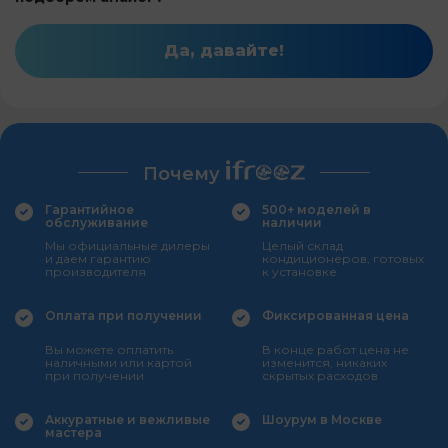
Да, давайте!
Почему
Гарантийное
500+ моделей в
обслуживание
наличии
Мы официальные дилеры
Целый склад
и даем гарантию
кондиционеров, готовых
производителя
к установке
Оплата при получении
Фиксированная цена
Вы можете оплатить
В конце работ цена не
наличными или картой
изменится, никаких
при получении
скрытых расходов
Аккуратные и вежливые
Шоурум в Москве
мастера