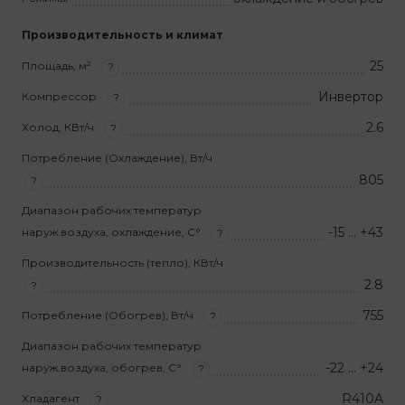
Производительность и климат
25
Площадь, м²
?
Инвертор
Компрессор
?
2.6
Холод, КВт/ч
?
Потребление (Охлаждение), Вт/ч
805
?
Диапазон рабочих температур
-15 … +43
наруж.воздуха, охлаждение, С°
?
Производительность (тепло), КВт/ч
2.8
?
755
Потребление (Обогрев), Вт/ч
?
Диапазон рабочих температур
-22 … +24
наруж.воздуха, обогрев, С°
?
R410A
Хладагент
?