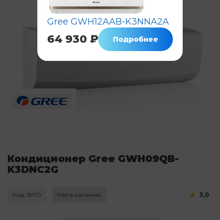
Gree GWH12AAB-K3NNA2A
64 930 ₽
Подробнее
Кондиционер Gree GWH09QB-
K3DNC2G
Код: 5970
Нет в наличии
3,0