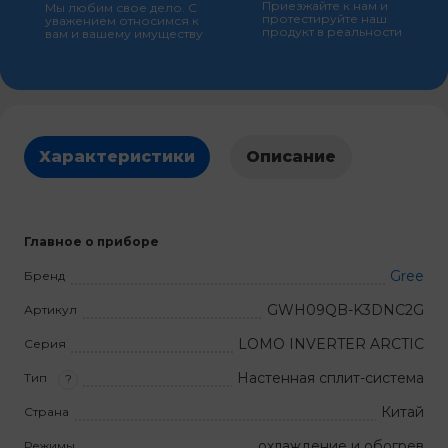
Приезжайте к нам и
Мы любим свое дело. С
протестируйте наш
уважением относимся к
продукт в реальности
вам и вашему имуществу
Характеристики
Описание
Главное о приборе
Gree
Бренд
GWH09QB-K3DNC2G
Артикул
LOMO INVERTER ARCTIC
Серия
Настенная сплит-система
Тип
?
Китай
Страна
охлаждение и обогрев
Режимы