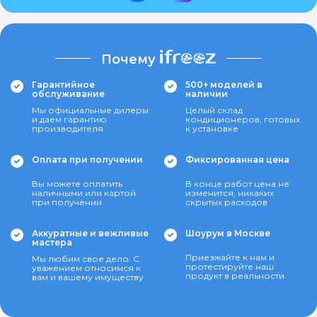
Почему
Гарантийное
500+ моделей в
обслуживание
наличии
Мы официальные дилеры
Целый склад
и даем гарантию
кондиционеров, готовых
производителя
к установке
Оплата при получении
Фиксированная цена
Вы можете оплатить
В конце работ цена не
наличными или картой
изменится, никаких
при получении
скрытых расходов
Аккуратные и вежливые
Шоурум в Москве
мастера
Приезжайте к нам и
Мы любим свое дело. С
протестируйте наш
уважением относимся к
продукт в реальности
вам и вашему имуществу