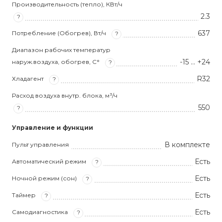
Производительность (тепло), КВт/ч
2.3
?
637
Потребление (Обогрев), Вт/ч
?
Диапазон рабочих температур
-15 … +24
наруж.воздуха, обогрев, С°
?
R32
Хладагент
?
Расход воздуха внутр. блока, м³/ч
550
?
Управление и функции
В комплекте
Пульт управления
Есть
Автоматический режим
?
Есть
Ночной режим (сон)
?
Есть
Таймер
?
Есть
Самодиагностика
?