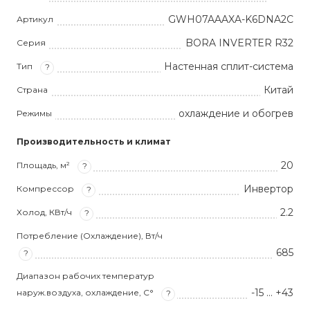
GWH07AAAXA-K6DNA2C
Артикул
BORA INVERTER R32
Серия
Настенная сплит-система
Тип
?
Китай
Страна
охлаждение и обогрев
Режимы
Производительность и климат
20
Площадь, м²
?
Инвертор
Компрессор
?
2.2
Холод, КВт/ч
?
Потребление (Охлаждение), Вт/ч
685
?
Диапазон рабочих температур
-15 … +43
наруж.воздуха, охлаждение, С°
?