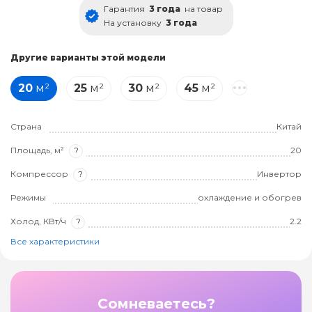
Гарантия
3 года
на товар
На установку
3 года
Другие варианты этой модели
20
м²
25
м²
30
м²
45
м²
Страна
Китай
Площадь, м²
?
20
Компрессор
?
Инвертор
Режимы
охлаждение и обогрев
Холод, КВт/ч
?
2.2
Все характеристики
Сомневаетесь?