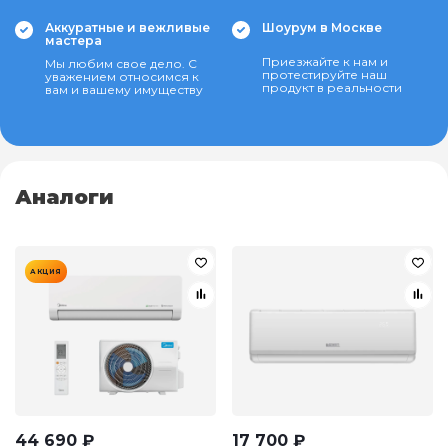
Аккуратные и вежливые
Шоурум в Москве
мастера
Приезжайте к нам и
Мы любим свое дело. С
протестируйте наш
уважением относимся к
продукт в реальности
вам и вашему имуществу
Аналоги
АКЦИЯ
44 690
₽
17 700
₽