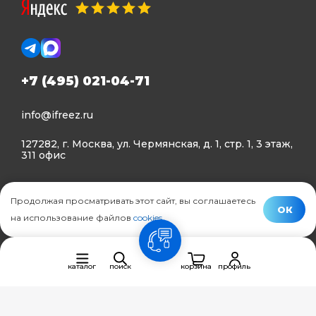
+7 (495) 021-04-71
info@ifreez.ru
127282, г. Москва, ул. Чермянская, д. 1, стр. 1, 3 этаж,
311 офис
Политика конфиденциальности
Продолжая просматривать этот сайт, вы соглашаетесь
Политика использования Cookies
ОК
на использование файлов
cookies
.
© Ifreez - продажа и установка климатической техники,
связь
2015–2026 г.
каталог
поиск
корзина
профиль