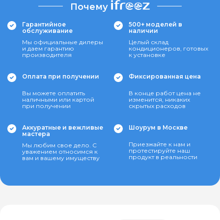
Почему
Гарантийное
500+ моделей в
обслуживание
наличии
Мы официальные дилеры
Целый склад
и даем гарантию
кондиционеров, готовых
производителя
к установке
Оплата при получении
Фиксированная цена
Вы можете оплатить
В конце работ цена не
наличными или картой
изменится, никаких
при получении
скрытых расходов
Аккуратные и вежливые
Шоурум в Москве
мастера
Приезжайте к нам и
Мы любим свое дело. С
протестируйте наш
уважением относимся к
продукт в реальности
вам и вашему имуществу