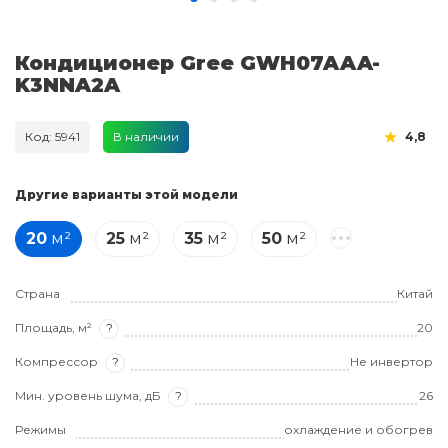
Кондиционер Gree GWH07AAA-
K3NNA2A
Код: 5941
В наличии
4,8
Другие варианты этой модели
20
м²
25
м²
35
м²
50
м²
Страна
Китай
Площадь, м²
?
20
Компрессор
?
Не инвертор
Мин. уровень шума, дБ
?
26
Режимы
охлаждение и обогрев