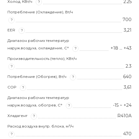
2.25
Холод, КВт/ч
?
Потребление (Охлаждение), Вт/ч
700
?
3,21
EER
?
Диапазон рабочих температур
+18 … +43
наруж.воздуха, охлаждение, С°
?
Производительность (тепло), КВт/ч
2.3
?
640
Потребление (Обогрев), Вт/ч
?
3,61
COP
?
Диапазон рабочих температур
-15 ~ +24
наруж.воздуха, обогрев, С°
?
R410A
Хладагент
?
Расход воздуха внутр. блока, м³/ч
470
?