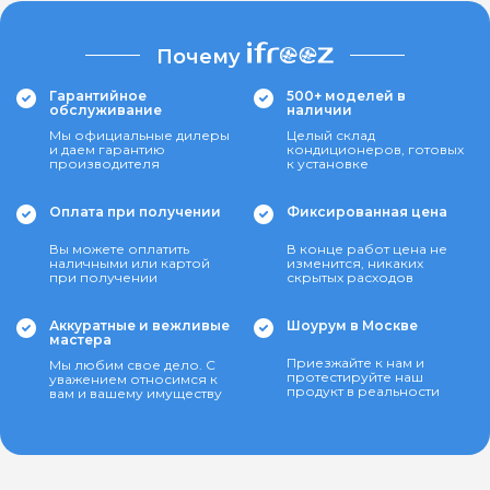
Почему
Гарантийное
500+ моделей в
обслуживание
наличии
Мы официальные дилеры
Целый склад
и даем гарантию
кондиционеров, готовых
производителя
к установке
Оплата при получении
Фиксированная цена
Вы можете оплатить
В конце работ цена не
наличными или картой
изменится, никаких
при получении
скрытых расходов
Аккуратные и вежливые
Шоурум в Москве
мастера
Приезжайте к нам и
Мы любим свое дело. С
протестируйте наш
уважением относимся к
продукт в реальности
вам и вашему имуществу