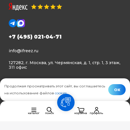
+7 (495) 021-04-71
info@ifreez.ru
127282, г. Москва, ул. Чермянская, д. 1, стр. 1, 3 этаж,
311 офис
Политика конфиденциальности
Продолжая просматривать этот сайт, вы соглашаетесь
Политика использования Cookies
ОК
на использование файлов
cookies
.
© Ifreez - продажа и установка климатической техники,
связь
2015–2026 г.
каталог
поиск
корзина
профиль