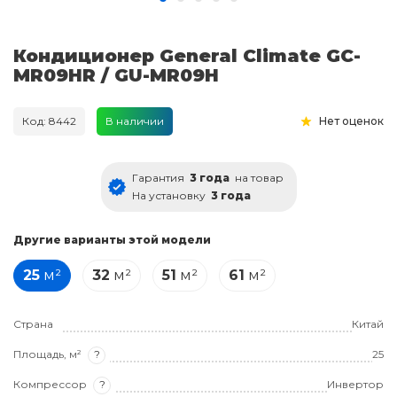
Кондиционер General Climate GC-
MR09HR / GU-MR09H
Код: 8442
В наличии
Нет оценок
Гарантия
3 года
на товар
На установку
3 года
Другие варианты этой модели
25
м²
32
м²
51
м²
61
м²
Страна
Китай
Площадь, м²
?
25
Компрессор
?
Инвертор