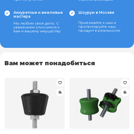
Аккуратные и вежливые
Шоурум в Москве
мастера
Приезжайте к нам и
Мы любим свое дело. С
протестируйте наш
уважением относимся к
продукт в реальности
вам и вашему имуществу
Вам может понадобиться