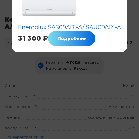
Кондиционер Energolux SAS09L4-
A/SAU09L4-A
Energolux SAS09AR1-A/ SAU09AR1-A
31 300 ₽
Подробнее
Код: 5167
Нет в наличии
5,0
Гарантия
4 года
на товар
На установку
3 года
Страна
Китай
Площадь, м²
?
27
Компрессор
?
Не инвертор
Режимы
охлаждение и обогрев
Холод, КВт/ч
?
2.7
Все характеристики