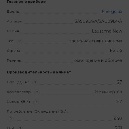
Главное о приборе
Energolux
Бренд
SAS09L4-A/SAU09L4-A
Артикул
Lausanne New
Серия
Настенная сплит-система
Тип
?
Китай
Страна
охлаждение и обогрев
Режимы
Производительность и климат
27
Площадь, м²
?
Не инвертор
Компрессор
?
2.7
Холод, КВт/ч
?
Потребление (Охлаждение), Вт/ч
840
?
3,21
EER
?