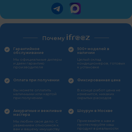
Почему
Гарантийное
500+ моделей в
обслуживание
наличии
Мы официальные дилеры
Целый склад
и даем гарантию
кондиционеров, готовых
производителя
к установке
Оплата при получении
Фиксированная цена
Вы можете оплатить
В конце работ цена не
наличными или картой
изменится, никаких
при получении
скрытых расходов
Аккуратные и вежливые
Шоурум в Москве
мастера
Приезжайте к нам и
Мы любим свое дело. С
протестируйте наш
уважением относимся к
продукт в реальности
вам и вашему имуществу