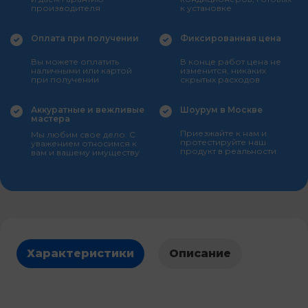
производителя
к установке
Оплата при получении
Фиксированная цена
Вы можете оплатить
В конце работ цена не
наличными или картой
изменится, никаких
при получении
скрытых расходов
Аккуратные и вежливые
Шоурум в Москве
мастера
Приезжайте к нам и
Мы любим свое дело. С
протестируйте наш
уважением относимся к
продукт в реальности
вам и вашему имуществу
Характеристики
Описание