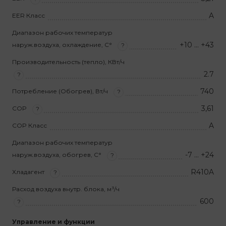
A
EER Класс
Диапазон рабочих температур
+10 … +43
наруж.воздуха, охлаждение, С°
?
Производительность (тепло), КВт/ч
2.7
?
740
Потребление (Обогрев), Вт/ч
?
3,61
COP
?
A
COP Класс
Диапазон рабочих температур
-7 … +24
наруж.воздуха, обогрев, С°
?
R410A
Хладагент
?
Расход воздуха внутр. блока, м³/ч
600
?
Управление и функции