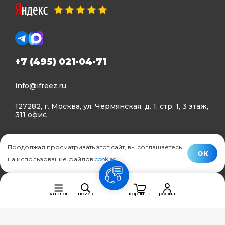
+7 (495) 021-04-71
info@ifreez.ru
127282, г. Москва, ул. Чермянская, д. 1, стр. 1, 3 этаж,
311 офис
Политика конфиденциальности
Продолжая просматривать этот сайт, вы соглашаетесь
Политика использования Cookies
ОК
на использование файлов
cookies
.
© Ifreez - продажа и установка климатической техники,
связь
2015–2026 г.
каталог
поиск
корзина
профиль