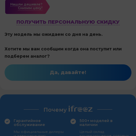
Нашли дешевле?
Cнизим цену!
ПОЛУЧИТЬ ПЕРСОНАЛЬНУЮ СКИДКУ
Эту модель мы ожидаем со дня на день.
Хотите мы вам сообщим когда она поступит или
подберем аналог?
Да, давайте!
Почему
Гарантийное
500+ моделей в
обслуживание
наличии
Мы официальные дилеры
Целый склад
и даем гарантию
кондиционеров, готовых