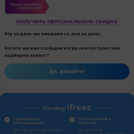
Нашли дешевле?
Cнизим цену!
ПОЛУЧИТЬ ПЕРСОНАЛЬНУЮ СКИДКУ
Эту модель мы ожидаем со дня на день.
Хотите мы вам сообщим когда она поступит или
подберем аналог?
Да, давайте!
Почему
Гарантийное
500+ моделей в
обслуживание
наличии
Мы официальные дилеры
Целый склад
и даем гарантию
кондиционеров, готовых