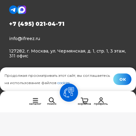
+7 (495) 021-04-71
info@ifreez.ru
127282, г. Москва, ул. Чермянская, д. 1, стр. 1, 3 этаж,
311 офис
Политика конфиденциальности
Продолжая просматривать этот сайт, вы соглашаетесь
Политика использования Cookies
ОК
на использование файлов
cookies
.
© Ifreez - продажа и установка климатической техники,
связь
2015–2026 г.
каталог
поиск
корзина
профиль