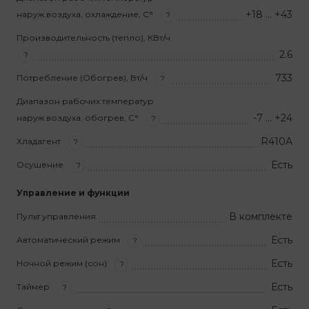
+18 … +43
наруж.воздуха, охлаждение, С°
?
Производительность (тепло), КВт/ч
2.6
?
733
Потребление (Обогрев), Вт/ч
?
Диапазон рабочих температур
-7 … +24
наруж.воздуха, обогрев, С°
?
R410A
Хладагент
?
Есть
Осушение
?
Управление и функции
В комплекте
Пульт управления
Есть
Автоматический режим
?
Есть
Ночной режим (сон)
?
Есть
Таймер
?