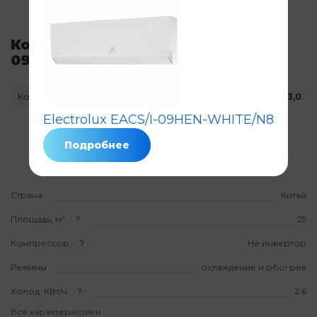
Кондиционер Electrolux EACS -
09HG-M2/N3
Код: 5825
Нет в наличии
3,0
Electrolux EACS/I-09HEN-WHITE/N8
Гарантия
3 года
на товар
Подробнее
На установку
3 года
Страна
Китай
Площадь, м²
?
25
Компрессор
?
Не инвертор
Режимы
охлаждение и обогрев
Холод, КВт/ч
?
2.6
Все характеристики