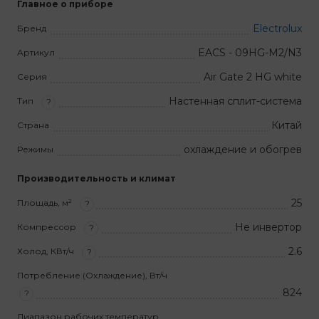
Главное о приборе
Electrolux
Бренд
EACS - 09HG-M2/N3
Артикул
Air Gate 2 HG white
Серия
Настенная сплит-система
Тип
?
Китай
Страна
охлаждение и обогрев
Режимы
Производительность и климат
25
Площадь, м²
?
Не инвертор
Компрессор
?
2.6
Холод, КВт/ч
?
Потребление (Охлаждение), Вт/ч
824
?
Диапазон рабочих температур