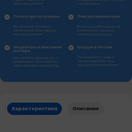
производителя
к установке
Оплата при получении
Фиксированная цена
Вы можете оплатить
В конце работ цена не
наличными или картой
изменится, никаких
при получении
скрытых расходов
Аккуратные и вежливые
Шоурум в Москве
мастера
Приезжайте к нам и
Мы любим свое дело. С
протестируйте наш
уважением относимся к
продукт в реальности
вам и вашему имуществу
Характеристики
Описание