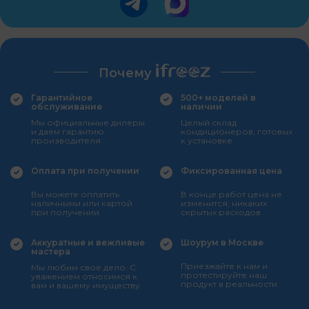
Почему
Гарантийное
500+ моделей в
обслуживание
наличии
Мы официальные дилеры
Целый склад
и даем гарантию
кондиционеров, готовых
производителя
к установке
Оплата при получении
Фиксированная цена
Вы можете оплатить
В конце работ цена не
наличными или картой
изменится, никаких
при получении
скрытых расходов
Аккуратные и вежливые
Шоурум в Москве
мастера
Приезжайте к нам и
Мы любим свое дело. С
протестируйте наш
уважением относимся к
продукт в реальности
вам и вашему имуществу