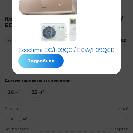
Кондиционер Ecoclima EC/I-07QC /
ECW/I-07QCB
Код: 5675
Нет в наличии
3,0
Ecoclima EC/I-09QC / ECW/I-09QCB
Гарантия
3 года
на товар
Подробнее
На установку
3 года
Другие варианты этой модели
26
м²
35
м²
Страна
Китай
Площадь, м²
?
21
Компрессор
?
Инвертор