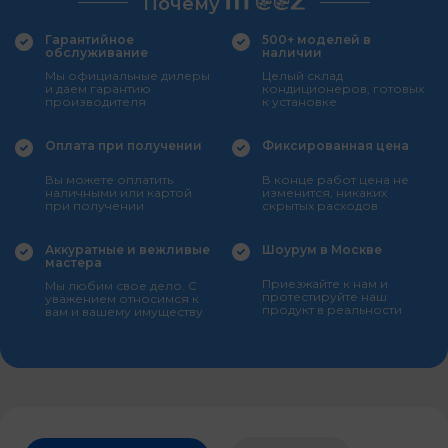
Почему
Гарантийное
500+ моделей в
обслуживание
наличии
Мы официальные дилеры
Целый склад
и даем гарантию
кондиционеров, готовых
производителя
к установке
Оплата при получении
Фиксированная цена
Вы можете оплатить
В конце работ цена не
наличными или картой
изменится, никаких
при получении
скрытых расходов
Аккуратные и вежливые
Шоурум в Москве
мастера
Приезжайте к нам и
Мы любим свое дело. С
протестируйте наш
уважением относимся к
продукт в реальности
вам и вашему имуществу