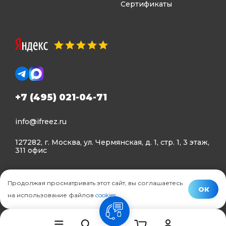
Сертификаты
+7 (495) 021-04-71
info@ifreez.ru
127282, г. Москва, ул. Чермянская, д. 1, стр. 1, 3 этаж,
311 офис
Политика конфиденциальности
Продолжая просматривать этот сайт, вы соглашаетесь
Политика использования Cookies
ОК
на использование файлов
cookies
.
© Ifreez - продажа и установка климатической техники,
связь
2015–2026 г.