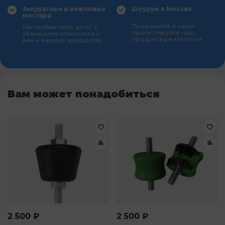
Аккуратные и вежливые
Шоурум в Москве
мастера
Приезжайте к нам и
Мы любим свое дело. С
протестируйте наш
уважением относимся к
продукт в реальности
вам и вашему имуществу
Вам может понадобиться
2 500
₽
2 500
₽