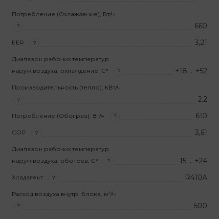
Потребление (Охлаждение), Вт/ч
660
?
3,21
EER
?
Диапазон рабочих температур
+18 … +52
наруж.воздуха, охлаждение, С°
?
Производительность (тепло), КВт/ч
2.2
?
610
Потребление (Обогрев), Вт/ч
?
3,61
COP
?
Диапазон рабочих температур
-15 … +24
наруж.воздуха, обогрев, С°
?
R410A
Хладагент
?
Расход воздуха внутр. блока, м³/ч
500
?